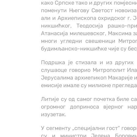
како Српске тако и других помјесн
поменути Његову Светост новоизаб
али и Архиепископа охридског г. 
никшићког, Теодосија рашко-при
Атанасија милешевског, Максима з
многи угледни свешеници Митроп
будимљанско-никшићке чије су бес
Подршка је стизала и из других 
слушаоце говорио Митрополит Ила
Јерусалима архиепикоп Макарије из
емисије имале су милионе прегледа
Литије су од самог почетка биле с
огромног доприноса вјерног на
изузетак.
У сегменту „специјални гост“ гово
су и министри Јелена Боровин