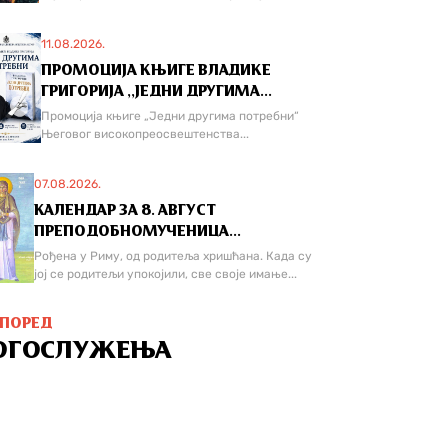
11.08.2026.
ПРОМОЦИЈА КЊИГЕ ВЛАДИКЕ
ГРИГОРИЈА ,,ЈЕДНИ ДРУГИМА...
Промоција књиге „Једни другима потребни“
Његовог високопреосвештенства...
07.08.2026.
КАЛЕНДАР ЗА 8. АВГУСТ
ПРЕПОДОБНОМУЧЕНИЦА...
Рођена у Риму, од родитеља хришћана. Када су
јој се родитељи упокојили, све своје имање...
СПОРЕД
ОГОСЛУЖЕЊА