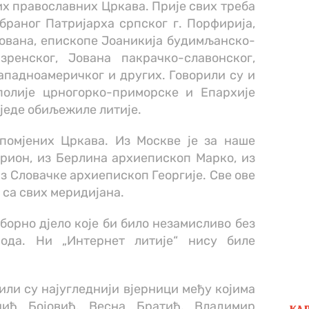
их православних Цркава. Прије свих треба
раног Патријарха српског г. Порфирија,
Јована, епископе Јоаникија будимљанско-
зренског, Јована пакрачко-славонског,
ападноамеричког и других. Говорили су и
олије црногорко-приморске и Епархије
једе обиљежиле литије.
помјених Цркава. Из Москве је за наше
рион, из Берлина архиепископ Марко, из
 Словачке архиепископ Георгије. Све ове
 са свих меридијана.
аборно дјело које би било незамисливо без
рода. Ни „Интернет литије“ нису биле
рили су најугледнији вјерници међу којима
ић Бојовић, Весна Братић, Владимир