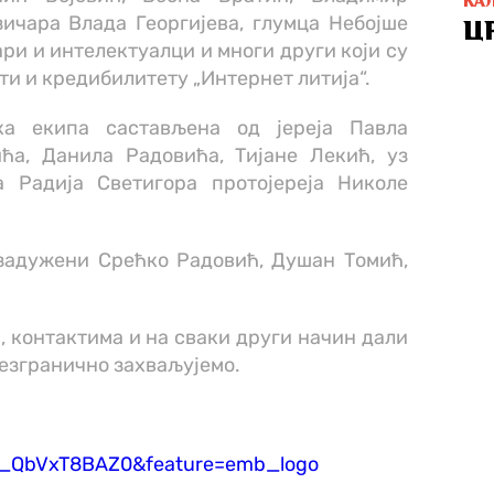
КА
ичара Влада Георгијева, глумца Небојше
Ц
ри и интелектуалци и многи други који су
и и кредибилитету „Интернет литија“.
ка екипа састављена од јереја Павла
ћа, Данила Радовића, Тијане Лекић, уз
 Радија Светигора протојереја Николе
 задужени Срећко Радовић, Душан Томић,
, контактима и на сваки други начин дали
безгранично захваљујемо.
=_QbVxT8BAZ0&feature=emb_logo