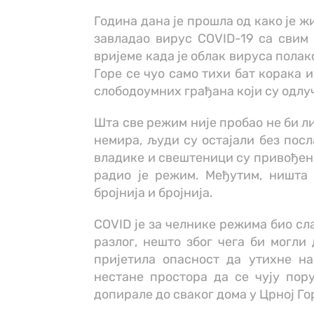
Година дана је прошла од како је 
завладао вирус COVID-19 са свим 
вријеме када је облак вируса полак
Горе се чуо само тихи бат корака 
слободоумних грађана који су одлуч
Шта све режим није пробао не би л
немира, људи су остајали без посла
владике и свештеници су привођени
радио је режим. Међутим, ништа н
бројнија и бројнија.
COVID је за челнике режима био сл
разлог, нешто због чега би могли 
пријетила опасност да утихне на
нестане простора да се чују пор
допирале до сваког дома у Црној Го