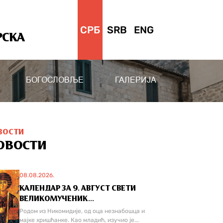
СРБ
SRB
ENG
РСКА
БОГОСЛОВЉЕ
ГАЛЕРИЈА
ВОСТИ
ОВОСТИ
08.08.2026.
КАЛЕНДАР ЗА 9. АВГУСТ СВЕТИ
ВЕЛИКОМУЧЕНИК...
Родом из Никомидије, од оца незнабошца и
мајке хришћанке. Као младић, изучио је...