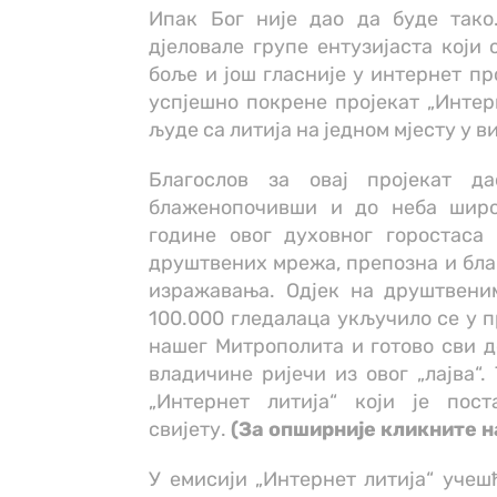
Ипак Бог није дао да буде так
дјеловале групе ентузијаста који 
боље и још гласније у интернет пр
успјешно покрене пројекат „Интерн
људе са литија на једном мјесту у 
Благослов за овај пројекат д
блаженопочивши и до неба широ
године овог духовног горостаса 
друштвених мрежа, препозна и благ
изражавања. Одјек на друштвени
100.000 гледалаца укључило се у п
нашег Митрополита и готово сви д
владичине ријечи из овог „лајва“.
„Интернет литија“ који је пос
свијету.
(За опширније кликните н
У емисији „Интернет литија“ учеш