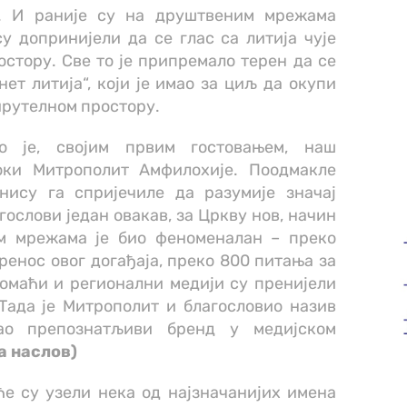
о. И раније су на друштвеним мрежама
су допринијели да се глас са литија чује
остору. Све то је припремало терен да се
ет литија“, који је имао за циљ да окупи
вирутелном простору.
ао је, својим првим гостовањем, наш
ки Митрополит Амфилохије. Поодмакле
нису га спријечиле да разумије значај
ослови један овакав, за Цркву нов, начин
м мрежама је био феноменалан – преко
ренос овог догађаја, преко 800 питања за
омаћи и регионални медији су пренијели
 Тада је Митрополит и благословио назив
тао препознатљиви бренд у медијском
а наслов)
ће су узели нека од најзначанијих имена