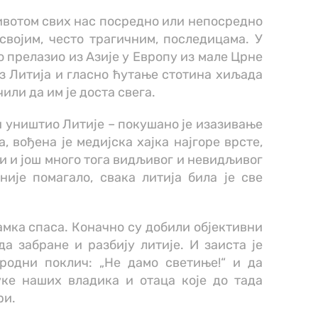
животом свих нас посредно или непосредно
својим, често трагичним, последицама. У
о прелазио из Азије у Европу из мале Црне
из Литија и гласно ћутање стотина хиљада
или да им је доста свега.
и уништио Литије – покушано је изазивање
, вођена је медијска хајка најгоре врсте,
 и још много тога видљивог и невидљивог
ије помагало, свака литија била је све
амка спаса. Коначно су добили објективни
да забране и разбију литије. И заиста је
родни поклич: „Не дамо светиње!“ и да
уке наших владика и отаца које до тада
ри.