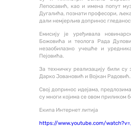
Лепосавић, као и имена попут муз
Дугалића, познати професори, љека
дали немјерљив допринос гледаност
Емисију је уређивала новинарс
Божовића и теолога Рада Дулови
незаобилазно учешће и уредника
Пејовића.
За техничку реализацију били су
Дарко Јовановић и Војкан Радовић.
Свој допринос идејама, предлозима
су многи којима се овом приликом 
Екипа Интернет литија
https://www.youtube.com/watch?v