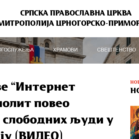
СРПСКА ПРАВОСЛАВНА ЦРКВА
МИТРОПОЛИЈА ЦРНОГОРСКО-ПРИМО
ОГОСЛУЖЕЊА
ХРАМОВИ
СВЕШТЕНСТВО
НО
е “Интернет
Н
полит повео
 слободних људи у
ју (ВИДЕО)