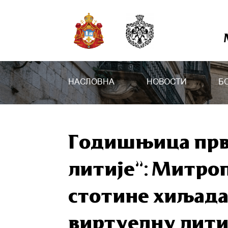
НАСЛОВНА
НОВОСТИ
Б
Годишњица прв
литије”: Митро
стотине хиљада
виртуелну лити