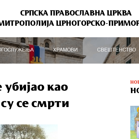
СРПСКА ПРАВОСЛАВНА ЦРКВА
МИТРОПОЛИЈА ЦРНОГОРСКО-ПРИМО
ОГОСЛУЖЕЊА
ХРАМОВИ
СВЕШТЕНСТВО
НО
е убијао као
Н
су се смрти