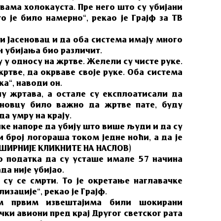
твама холокауста. Пре него што су убијани
о је било намерно“, рекао је Грајф за ТВ
 и Јасеновац и да оба система имају много
ин убијања био различит.
 у односу на жртве. Желели су чисте руке.
ртве, да окрваве своје руке. Оба система
ка“, наводи он.
у жртава, а остале су експлоатисали да
сеновцу било важно да жртве пате, буду
а умру на крају.
ке напоре да убију што више људи и да су
и број логораша током једне ноћи, а да је
ПШИРНИЈЕ КЛИКНИТЕ НА НАСЛОВ)
 податка да су усташе имале 57 начина
да није убијао.
су се смрти. То је окретање наглавачке
зације“, рекао је Грајф.
м првим извештајима били шокирани
чки авиони пред крај Другог светског рата