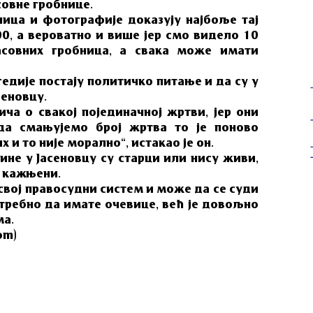
совне гробнице.
ица и фотографије доказују најбоље тај
00, а вероватно и више јер смо видело 10
асовних гробница, а свака може имати
гедије постају политичко питање и да су у
сеновцу.
ча о свакој појединачној жртви, јер они
да смањујемо број жртва то је поново
х и то није морално“, истакао је он.
ине у Јасеновцу су старци или нису живи,
у кажњени.
 свој правосудни систем и може да се суди
требно да имате очевице, већ је довољно
ма.
om)