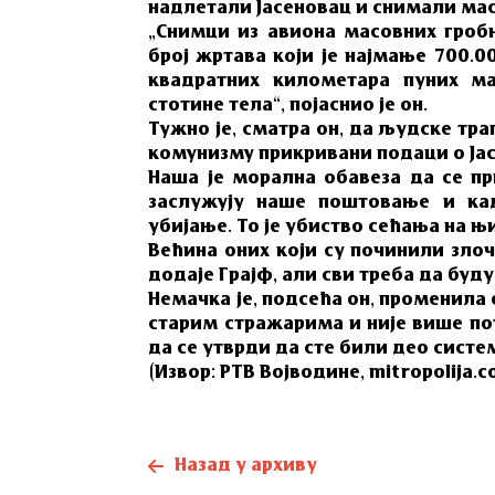
надлетали Јасеновац и снимали ма
„Снимци из авиона масовних гробн
број жртава који је најмање 700.0
квадратних километара пуних м
стотине тела“, појаснио је он.
Тужно је, сматра он, да људске тра
комунизму прикривани подаци о Ја
Наша је морална обавеза да се при
заслужују наше поштовање и ка
убијање. То је убиство сећања на њи
Већина оних који су починили злоч
додаје Грајф, али сви треба да буд
Немачка је, подсећа он, променила
старим стражарима и није више по
да се утврди да сте били део систе
(Извор: РТВ Војводине, mitropolija.c
Назад у архиву