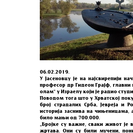
06.02.2019.
У Јасеновцу је на најсвирепији н
професор др Гидеон Грајф, главни
олам“ у Израелу који је радио студи
Поводом тога што у Хрватској поку
број страдалих Срба, Јевреја и Р
историја заснива на чињеницама, а
било мањи од 700.000.
„Бројке су важне, сваки живот је
жртава. Они су били мучени, пон