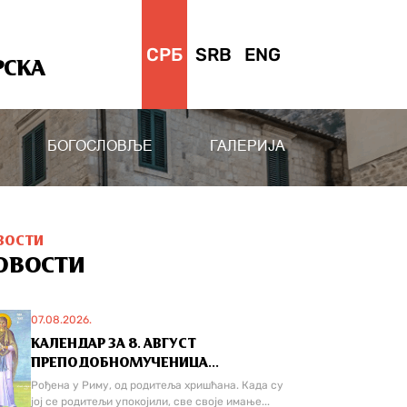
СРБ
SRB
ENG
РСКА
БОГОСЛОВЉЕ
ГАЛЕРИЈА
ВОСТИ
ОВОСТИ
07.08.2026.
КАЛЕНДАР ЗА 8. АВГУСТ
ПРЕПОДОБНОМУЧЕНИЦА...
Рођена у Риму, од родитеља хришћана. Када су
јој се родитељи упокојили, све своје имање...