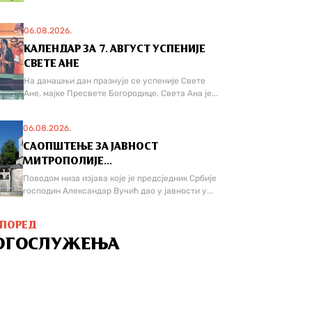
06.08.2026.
КАЛЕНДАР ЗА 7. АВГУСТ УСПЕНИЈЕ
СВЕТЕ АНЕ
На данашњи дан празнује се успеније Свете
Ане, мајке Пресвете Богородице. Света Ана је...
06.08.2026.
САОПШТЕЊЕ ЗА ЈАВНОСТ
МИТРОПОЛИЈЕ...
Поводом низа изјава које је предсједник Србије
господин Александар Вучић дао у јавности у...
СПОРЕД
ОГОСЛУЖЕЊА