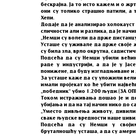
бескрајна. Ја то исто кажем и о жр
они су толико страшно патили, а т
Хепи.
Додаје да је анализирао холокауст
сличности али и разлика, да је нач
„Немци су волели да држе дистанцу
Усташе су уживале да држе своје ж
су била зла, врло окрутна, садистич
Подсећа да су Немци убили већин
раде у индустрији, а да је у Ја
понижене, да буду изгладњиване и д
За усташе каже да су уложили вели
имали пројекат ко ће убити највећ
„победник“ убио 1.200 људи.(ЗА О
Током истраживања дошао је и до
убијања и да на тај начин нико до са
„Уместо дивљења животу, дивили 
сваке људске вредности наше цивили
Подсећа да су Немци у своји
бруталношћу усташа, а да су амери