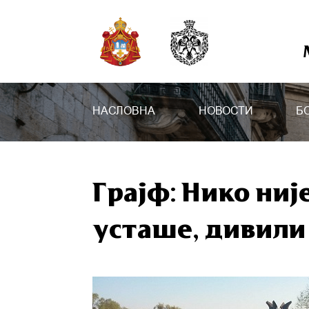
НАСЛОВНА
НОВОСТИ
Б
Грајф: Нико ниј
усташе, дивили 