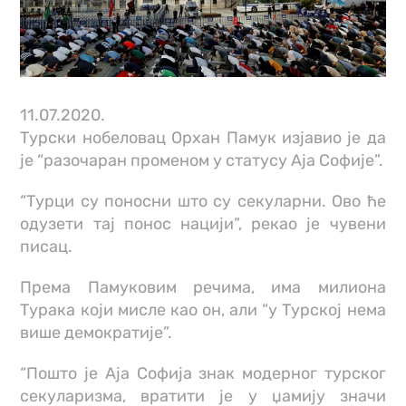
11.07.2020.
Турски нобеловац Орхан Памук изјавио је да
је “разочаран променом у статусу Аја Софије”.
“Турци су поносни што су секуларни. Ово ће
одузети тај понос нацији”, рекао је чувени
писац.
Према Памуковим речима, има милионa
Турака који мисле као он, али “у Турској нема
више демократије”.
“Пошто је Аја Софија знак модерног турског
секуларизма, вратити је у џамију значи