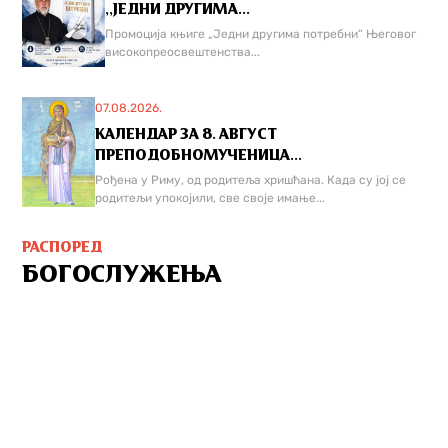
,,ЈЕДНИ ДРУГИМА...
Промоција књиге „Једни другима потребни“ Његовог
високопреосвештенства...
07.08.2026.
КАЛЕНДАР ЗА 8. АВГУСТ
ПРЕПОДОБНОМУЧЕНИЦА...
Рођена у Риму, од родитеља хришћана. Када су јој се
родитељи упокојили, све своје имање...
РАСПОРЕД
БОГОСЛУЖЕЊА