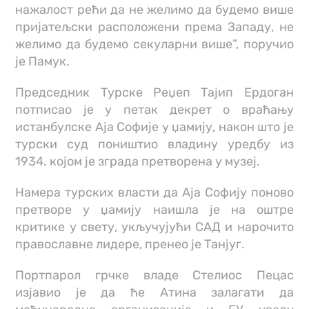
нажалост рећи да не желимо да будемо више
пријатељски расположени према Западу, не
желимо да будемо секуларни више”, поручио
је Памук.
Председник Турске Реџеп Тајип Ердоган
потписао је у петак декрет о враћању
истанбулске Аја Софије у џамију, након што је
турски суд поништио владину уредбу из
1934. којом је зграда претворена у музеј.
Намера турских власти да Аја Софију поново
претворе у џамију наишла је на оштре
критике у свету, укључујући САД и нарочито
православне лидере, пренео је Танјуг.
Портпарол грчке владе Стелиос Пецас
изјавио је да ће Атина залагати да