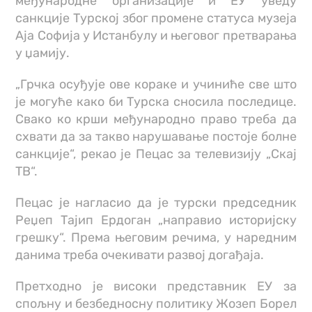
међународне организације и ЕУ уведу
санкције Турској због промене статуса музеја
Аја Софија у Истанбулу и његовог претварања
у џамију.
„Грчка осуђује ове кораке и учиниће све што
је могуће како би Турска сносила последице.
Свако ко крши међународно право треба да
схвати да за такво нарушавање постоје болне
санкције“, рекао је Пецас за телевизију „Скај
ТВ“.
Пецас је нагласио да је турски председник
Реџеп Тајип Ердоган „направио историјску
грешку“. Према његовим речима, у наредним
данима треба очекивати развој догађаја.
Претходно је високи представник ЕУ за
спољну и безбедносну политику Жозеп Борел