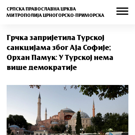
СРПСКА ПРАВОСЛАВНА ЦРКВА
МИТРОПОЛИЈА ЦРНОГОРСКО-ПРИМОРСКА
Грчка запријетила Турској
санкцијама због Аја Софије;
Орхан Памук: У Турској нема
више демократије