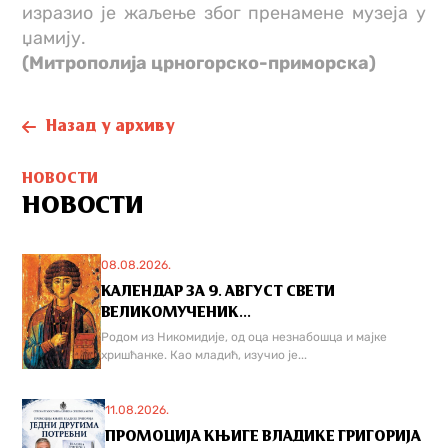
изразио је жаљење због пренамене музеја у
џамију.
(Митрополијa црногорско-приморскa)
Назад у архиву
НОВОСТИ
НОВОСТИ
08.08.2026.
КАЛЕНДАР ЗА 9. АВГУСТ СВЕТИ
ВЕЛИКОМУЧЕНИК...
Родом из Никомидије, од оца незнабошца и мајке
хришћанке. Као младић, изучио је...
11.08.2026.
ПРОМОЦИЈА КЊИГЕ ВЛАДИКЕ ГРИГОРИЈА