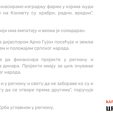
Финасирамо изградњу фарми у којима људи
 на Космету су храбри, радни, вредни”,
ји има емпатију и веома је солидаран.
 дијаспором Арно Гујон посећује и земље
ем и положајем српског народа.
е да финансира пројекте у региону и
а динара. Пројекти имају за циљ очување
ог народа.
 и у региону и свету да не забораве ко су и
гу да се отворе према другима”, поручује
КА
Срба углавном у региону.
Ц