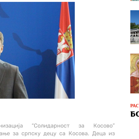
РА
Б
низација “Солидарност за Косово”
вање за српску децу са Косова. Деца из