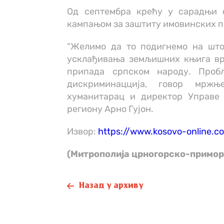
Од септембра крећу у сарадњи 
кампањом за заштиту имовинских п
“Желимо да то подигнемо на што
усклађивања земљишних књига вр
припада српском народу. Проб
дискриминацција, говор мржњ
хуманитарац и директор Управе
региону Арно Гујон.
Извор:
https://www.kosovo-online.c
(Митрополија црногорско-примор
Назад у архиву