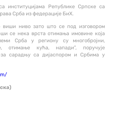
са институцијама Републике Српске са
рава Срба из федерације БиХ.
 виши ниво зато што се под изговором
ши се нека врста отимања имовине која
леми Срба у региону су многобројни,
е, отимање кућа, напади”, поручује
 за сарадњу са дијаспором и Србима у
om/
ска)