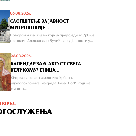
06.08.2026.
САОПШТЕЊЕ ЗА ЈАВНОСТ
МИТРОПОЛИЈЕ...
Поводом низа изјава које је предсједник Србије
господин Александар Вучић дао у јавности у...
06.08.2026.
КАЛЕНДАР ЗА 6. АВГУСТ СВЕТА
ВЕЛИКОМУЧЕНИЦА...
Кћерка царског намесника Урбана,
идолопоклоника, из града Тира. До 11. године
живота...
СПОРЕД
ОГОСЛУЖЕЊА