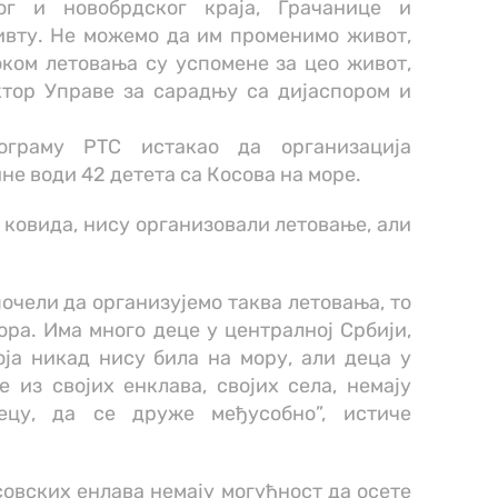
ог и новобрдског краја, Грачанице и
ивту. Не можемо да им променимо живот,
ком летовања су успомене за цео живот,
тор Управе за сарадњу са дијаспором и
ограму РТС истакао да организација
не води 42 детета са Косова на море.
г ковида, нису организовали летовање, али
почели да организујемо таква летовања, то
ора. Има много деце у централној Србији,
оја никад нису била на мору, али деца у
 из својих енклава, својих села, немају
ецу, да се друже међусобно”, истиче
овских енлава немају могућност да осете