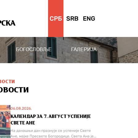
СРБ
SRB
ENG
РСКА
БОГОСЛОВЉЕ
ГАЛЕРИЈА
ВОСТИ
ОВОСТИ
06.08.2026.
КАЛЕНДАР ЗА 7. АВГУСТ УСПЕНИЈЕ
СВЕТЕ АНЕ
На данашњи дан празнује се успеније Свете
Ане, мајке Пресвете Богородице. Света Ана је...