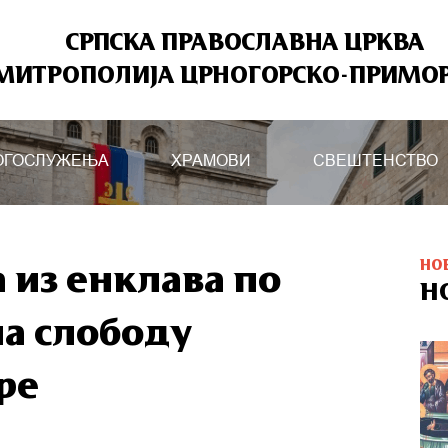
СРПСКА ПРАВОСЛАВНА ЦРКВА
МИТРОПОЛИЈА ЦРНОГОРСКО-ПРИМО
ОГОСЛУЖЕЊА
ХРАМОВИ
СВЕШТЕНСТВО
НО
а из енклава по
Н
ла слободу
ре