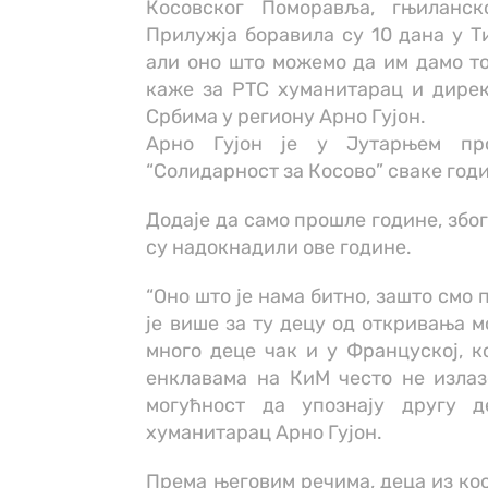
Косовског Поморавља, гњиланск
Прилужја боравила су 10 дана у Т
али оно што можемо да им дамо то
каже за РТС хуманитарац и дирек
Србима у региону Арно Гујон.
Арно Гујон је у Јутарњем пр
“Солидарност за Косово” сваке годи
Додаје да само прошле године, збо
су надокнадили ове године.
“Оно што је нама битно, зашто смо 
је више за ту децу од откривања м
много деце чак и у Француској, к
енклавама на КиМ често не излазе
могућност да упознају другу д
хуманитарац Арно Гујон.
Према његовим речима, деца из кос