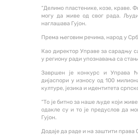
“Делимо пластенике, козе, краве. 
могу да живе од свог рада. Људи
наглашава Гујон.
Према његовим речима, народ у Срби
Као директор Управе за сарадњу са
у региону ради упознавања са стањ
Завршен је конкурс и Управа ћ
дијаспори у износу од 100 милион
културе, језика и идентитета српск
“То је битно за наше људе који живе
одакле су и то је предуслов да мо
Гујон.
Додаје да раде и на заштити права 