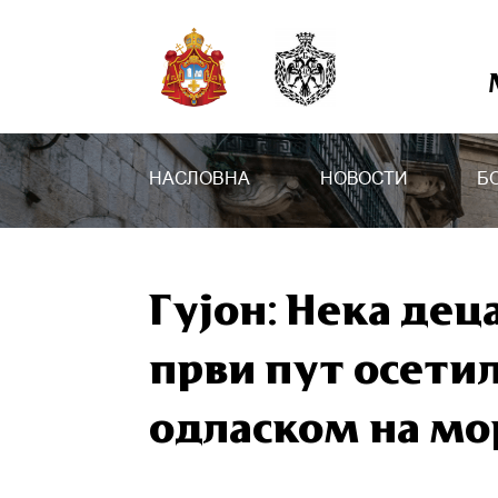
НАСЛОВНА
НОВОСТИ
Б
Гујон: Нека дец
први пут осети
одласком на мо