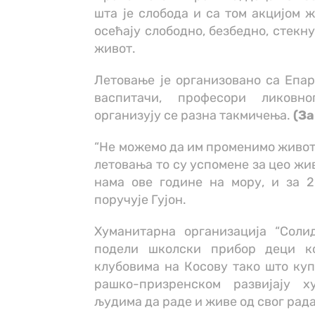
шта је слобода и са том акцијом ж
осећају слободно, безбедно, стекну
живот.
Летовање је организовано са Епа
васпитачи, професори ликовно
организују се разна такмичења.
(За
“Не можемо да им променимо живот,
летовања то су успомене за цео живо
нама ове године на мору, и за 2
поручује Гујон.
Хуманитарна организација “Соли
подели школски прибор деци к
клубовима на Косову тако што куп
рашко-призренском развијају х
људима да раде и живе од свог рада