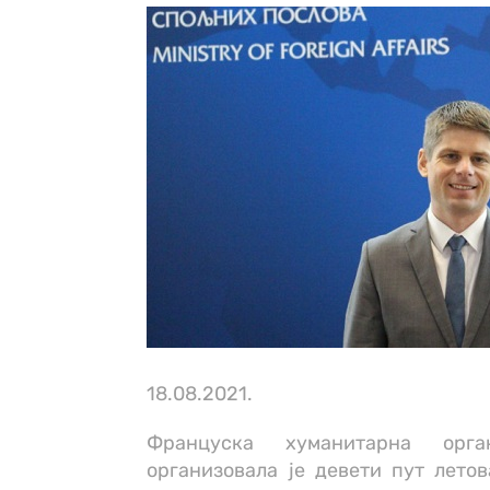
18.08.2021.
Француска хуманитарна орга
организовала је девети пут лето