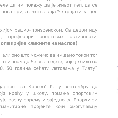
еле да им покажу да је живот леп, да се
 нова пријатељства која ће трајати за цео
рхијом рашко-призренском. Са децом иду
г, професори спортских активности,
 опширнјие кликните на наслов)
 али оно што можемо да им дамо током тог
т и знам да ће свако дете, које је било са
0, 30 година сећати летовања у Тивту”,
дарност за Косово” ће у септембру да
оја крећу у школу, помаже спортским
ује разну опрему и заједно са Епархијом
уманитарне пројекте који омогућавају
.