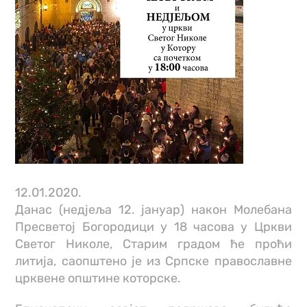
12.01.2020.
Данас (недјеља 12. јануар) након Молебана
Пресветој Богородици у 18 часова у Цркви
Светог Николе, Старим градом ће проћи
литија, саопштено је из Српске православне
црквене општине которске.