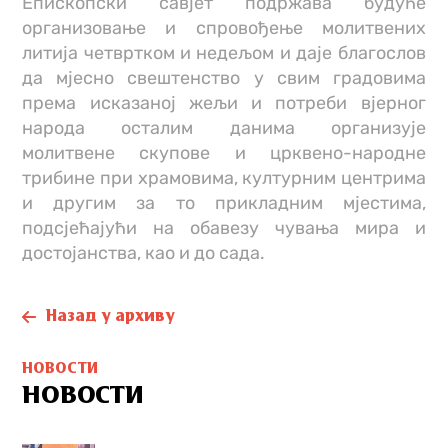
Епископски савјет подржава будуће
организовање и спровођење молитвених
литија четвртком и недељом и даје благослов
да мјесно свештенство у свим градовима
према исказаној жељи и потреби вјерног
народа осталим данима организује
молитвене скупове и црквено-народне
трибине при храмовима, културним центрима
и другим за то прикладним мјестима,
подсјећајући на обавезу чувања мира и
достојанства, као и до сада.
Назад у архиву
НОВОСТИ
НОВОСТИ