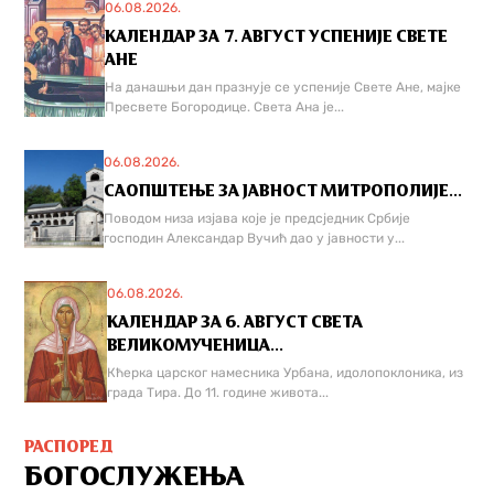
06.08.2026.
КАЛЕНДАР ЗА 7. АВГУСТ УСПЕНИЈЕ СВЕТЕ
АНЕ
На данашњи дан празнује се успеније Свете Ане, мајке
Пресвете Богородице. Света Ана је...
06.08.2026.
САОПШТЕЊЕ ЗА ЈАВНОСТ МИТРОПОЛИЈЕ...
Поводом низа изјава које је предсједник Србије
господин Александар Вучић дао у јавности у...
06.08.2026.
КАЛЕНДАР ЗА 6. АВГУСТ СВЕТА
ВЕЛИКОМУЧЕНИЦА...
Кћерка царског намесника Урбана, идолопоклоника, из
града Тира. До 11. године живота...
РАСПОРЕД
БОГОСЛУЖЕЊА