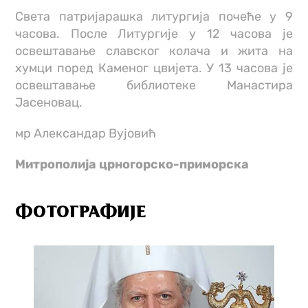
Света патријарашка литургија почеће у 9
часова. После Литургије у 12 часова је
освештавање славског колача и жита на
хумци поред Каменог цвијета. У 13 часова је
освештавање библиотеке Манастира
Јасеновац.
мр Александар Вујовић
Митрополија црногорско-приморска
ФОТОГРАФИЈЕ