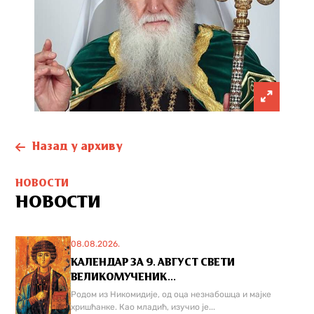
Назад у архиву
НОВОСТИ
НОВОСТИ
08.08.2026.
КАЛЕНДАР ЗА 9. АВГУСТ СВЕТИ
ВЕЛИКОМУЧЕНИК...
Родом из Никомидије, од оца незнабошца и мајке
хришћанке. Као младић, изучио је...