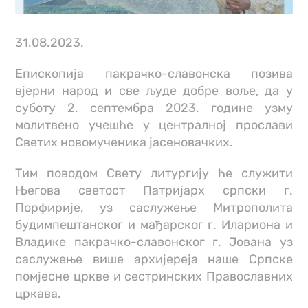
31.08.2023.
Епископија пакрачко-славонска позива
вјерни народ и све људе добре воље, да у
суботу 2. септембра 2023. године узму
молитвено учешће у централној прослави
Светих новомученика јасеновачких.
Тим поводом Свету литургију ће служити
Његова светост Патријарх српски г.
Порфирије, уз саслужење Митрополита
будимпештанског и мађарског г. Илариона и
Владике пакрачко-славонског г. Јована уз
саслужење више архијереја наше Српске
помјесне цркве и сестринских Православних
цркава.