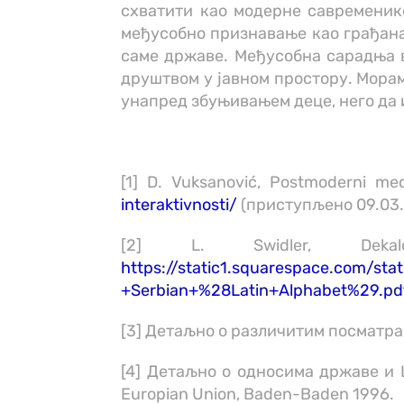
схватити као модерне савременике
међусобно признавање као грађана 
саме државе. Међусобна сарадња в
друштвом у јавном простору. Морам
унапред збуњивањем деце, него да 
[1] D. Vuksanović, Postmoderni medi
interaktivnosti/
(приступљено 09.03.
[2] L. Swidler, Dekalog
https://static1.squarespace.com/
+Serbian+%28Latin+Alphabet%29.pd
[3] Детаљно о различитим посматрањи
[4] Детаљно о односима државе и Ц
Europian Union, Baden-Baden 1996.