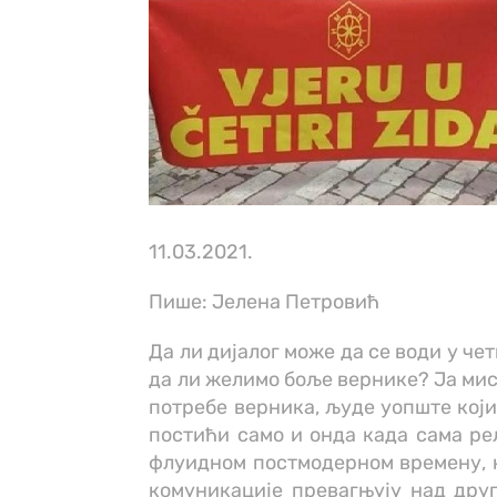
11.03.2021.
Пише: Јелена Петровић
Да ли дијалог може да се води у чет
да ли желимо боље вернике? Ја мис
потребе верника, људе уопште који
постићи само и онда када сама ре
флуидном постмодерном времену, к
комуникације превагњују над друг