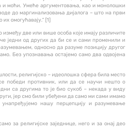
 и моћи. Умеће аргументовања, као и монолошки
воде до маргинализовања дијалога – што на први
их омогућавају.“ [1]
ор између две или више особа које имају различите
уче једни од других да би се и сами променили и
разумевањем, односно да разуме позицију другог
њамо. Без упознавања остајемо само два одвојена
шлости, религијско – идеолошка сфера била место
 се победи противник, или да се научи нешто о
дни са другима то је био сукоб – некада у виду
руги, јер смо били убеђени да само ми сами имамо
и унапређујемо нашу перцепцију и разумевање
мо за религијске заједнице, него и за онај део