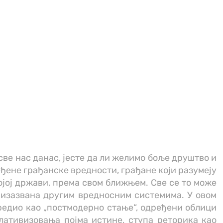
 све нас данас, јесте да ли желимо боље друштво и
ђене грађанске вредности, грађане који разумеју
ојој држави, према свом ближњем. Све се то може
е изазвана другим вредносним системима. У овом
едио као „постмодерно стање“, одређени облици
елативизовања појма истине, ступа реторика као