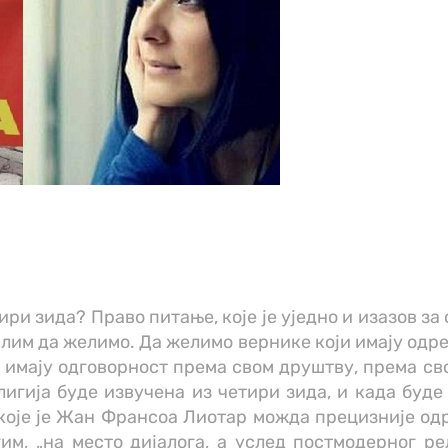
ири зида? Право питање, које је уједно и изазов за
лим да желимо. Да желимо вернике који имају одре
 имају одговорност према свом друштву, према св
лигија буде извучена из четири зида, и када буд
оје је Жан Франсоа Лиотар можда прецизније одр
им, „на место дијалога, а услед постмодерног р