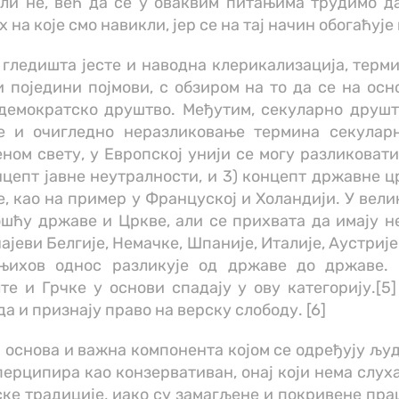
ли не, већ да се у оваквим питањима трудимо д
на које смо навикли, јер се на тај начин обогаћује
гледишта јесте и наводна клерикализација, термин
и поједини појмови, с обзиром на то да се на ос
 демократско друштво. Међутим, секуларно друшт
е и очигледно неразликовање термина секуларн
ном свету, у Европској унији се могу разликоват
цепт јавне неутралности, и 3) концепт државне црк
, као на пример у Француској и Холандији. У велик
шћу државе и Цркве, али се прихвата да имају не
ајеви Белгије, Немачке, Шпаније, Италије, Аустриј
њихов однос разликује од државе до државе. 
е и Грчке у основи спадају у ову категорију.[5]
а и признају право на верску слободу. [6]
а основа и важна компонента којом се одређују љу
ерципира као конзервативан, онај који нема слуха
ске традиције, иако су замагљене и покривене пр