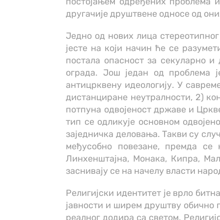
постојањем одређених проблема и
другачије друштвене односе од оних 
Једно од нових лица стереотипног 
јесте на који начин ће се разумет
постала опасност за секуларно и
ограда. Још један од проблема ј
антицрквену идеологију. У савреме
дистанциране неутралности, 2) кон
потпуна одвојеност државе и Цркве
тип се одликује основном одвојено
заједничка деловања. Такви су случ
међусобно повезане, премда се 
Линхенштајна, Монака, Кипра, Малт
заснивају се на начелу власти народ
Религијски идентитет је врло битн
јавности и ширем друштву обично п
реалног додира са светом. Религиј