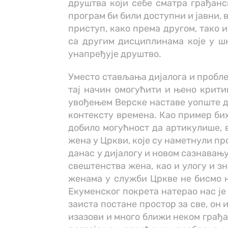
друштва који себе сматра грађан
програм би били доступни и јавни, 
приступ, како према другом, тако и
са другим дисциплинама које у шк
унапређује друштво.
Уместо стављања дијалога и проблем
тај начин омогућити и њено критик
увођењем Верске наставе уопште д
контексту времена. Као пример бих
добило могућност да артикулише, в
жена у Цркви, које су наметнули пр
данас у дијалогу и новом сазнавањ
свештенства жена, као и улогу и зн
женама у служби Цркве не бисмо н
Екуменског покрета натерао нас је
заиста постане простор за све, он 
изазови и много ближи неком грађан