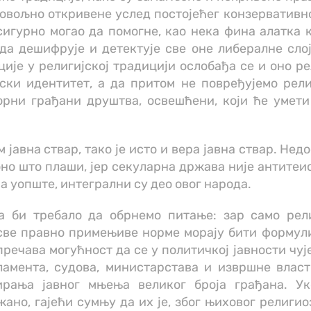
овољно откривене услед постојећег конзервативног
сигурно могао да помогне, као нека фина алатка к
да дешифрује и детектује све оне либералне слој
је у религијској традицији ослобађа се и оно ре
ски идентитет, а да притом не повређујемо рел
орни грађани друштва, освешћени, који ће умети
јавна ствар, тако је исто и вера јавна ствар. Нед
е оно што плаши, јер секуларна држава није антите
а уопште, интегрални су део овог народа.
а би требало да обрнемо питање: зар само рели
све правно примењиве норме морају бити формули
речава могућност да се у политичкој јавности чује
амента, судова, министарстава и извршне власт
рања јавног мњења великог броја грађана. Ук
ано, гајећи сумњу да их је, због њиховог религ