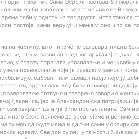
ски орјентисаним. Сама Верска настава би морал
видљиви, па би кроз сазнање о томе чиме се Верска
 према себи у односу на тог другог. Исто тако се 
оли постоје, сами верујући мењају оно што се п
а на маргину, што никоме не одговара, ништа боље
овање, али и развијање једног другачијег духа. 
есио, у старту спречава упознавање и међусобну 
 узела православље које је изашло у јавност кро
ербализује, одбрани или одбаци идеје које је доб
отестанти, православни су били приморани да дају 
у, православље потпуно и отворено говори о женс
ачај ђакониса, јер је Александријска патријаршија
и разговарали да није било протестаната. Сам из
 да много брже почнемо да вреднујемо и ценимо ј
има ту моћ да људе мења и да они сами у оквиру св
ском идеалу. Све док су они у тајности биће само 