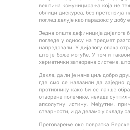
вештина комуницирања која не теж
облици дискурса, без претензија н
поглед делује као парадокс у добу е
Једна општа дефиниција дијалога би
погледе у односу на предмет разго
напредовали. У дијалогу свака стр
што је боље могуће. У том и такво
херметички затворена система, што
Дакле, да ли је нама циљ добро др
где смо се налазили да заједно 
противнику како би се лакше обра
отворене полемике, некада суптилни
апсолутну истину. Међутим, при
стварности, и да деламо у складу са
Преговарење око повратка Верске н