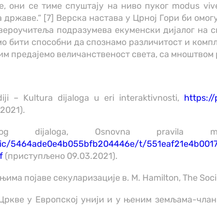
, они се тиме спуштају на ниво пуког modus viv
државе.“ [7] Верска настава у Црној Гори би омо
ероучитеља подразумева екуменски дијалог на св
о бити способни да спознамо различитост и комплек
им предајемо величанственост света, са мноштвом 
ji – Kultura dijaloga u eri interaktivnosti,
https:/
2021).
 dijaloga, Osnovna pravila međurel
static/5464ade0e4b055bfb204446e/t/551eaf21e4b00
f
(приступљено 09.03.2021).
ма појаве секуларизације в. M. Hamilton, The Sociol
ркве у Европској унији и у њеним земљама-чланица