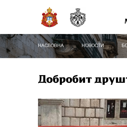
НАСЛОВНА
НОВОСТИ
Б
Добробит друшт