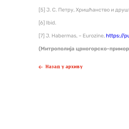
[5] Ј. С. Петру, Хришћанство и друш
[6] Ibid.
[7] J. Habermas, – Eurozine,
https://pu
(Митрополија црногорско-примор
Назад у архиву