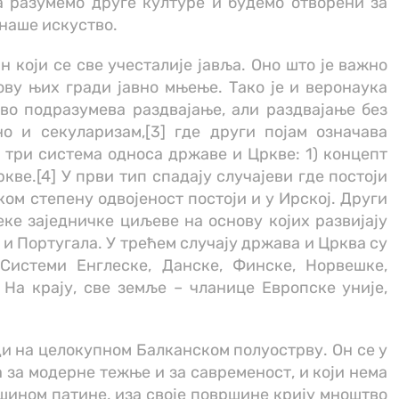
а разумемо друге културе и будемо отворени за
 наше искуство.
 који се све учесталије јавља. Оно што је важно
нову њих гради јавно мњење. Тако је и веронаука
во подразумева раздвајање, али раздвајање без
о и секуларизам,[3] где други појам означава
и три система односа државе и Цркве: 1) концепт
ве.[4] У први тип спадају случајеви где постоји
ом степену одвојеност постоји и у Ирској. Други
ке заједничке циљеве на основу којих развијају
е и Португала. У трећем случају држава и Црква су
Системи Енглеске, Данске, Финске, Норвешке,
 На крају, све земље – чланице Европске уније,
ди на целокупном Балканском полуострву. Он се у
 за модерне тежње и за савременост, и који нема
ашином патине, иза своје површине крију мноштво