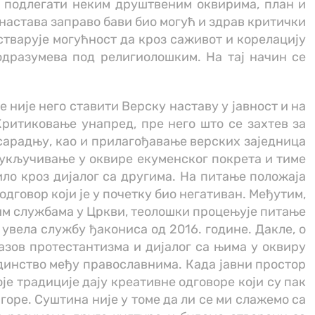
а подлегати неким друштвеним оквирима, план и
 настава заправо бави био могућ и здрав критички
остварује могућност да кроз саживот и корелацију
одразумева под религиолошким. На тај начин се
 није него ставити Верску наставу у јавност и на
Критиковање унапред, пре него што се захтев за
сарадњу, као и прилагођавање верских заједница
з укључивање у оквире екуменског покрета и тиме
ило кроз дијалог са другима. На питање положаја
одговор који је у почетку био негативан. Међутим,
ким службама у Цркви, теолошки процењује питање
 увела службу ђакониса од 2016. године. Дакле, о
азов протестантизма и дијалог са њима у оквиру
единство међу православнима. Када јавни простор
оје традиције дају креативне одговоре који су пак
горе. Суштина није у томе да ли се ми слажемо са