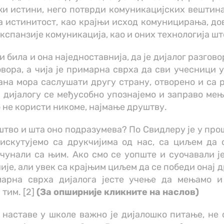
и истини, него потврди комуникацијских вештина
а истинитост, као крајњи исход комуницирања, до
кспанзије комуникација, као и оних технологија што 
 била и она наједноставнија, да је дијалог разгов
вора, а чија је примарна сврха да сви учесници 
ана мора саслушати другу страну, отворено и са 
м дијалогу се међусобно упознајемо и заправо ме
 не користи никоме, најмање друштву.
уштво и шта оно подразумева? По Свидлеру је у про
дискутујемо са друкчијима од нас, са циљем да
чунали са њим. Ако смо се уопште и суочавали је
је, али увек са крајњим циљем да се победи онај д
марна сврха дијалога јесте учење да мењамо 
 тим. [2]
(За опширније кликните на наслов)
аставе у школе важно је дијалошко питање, не са