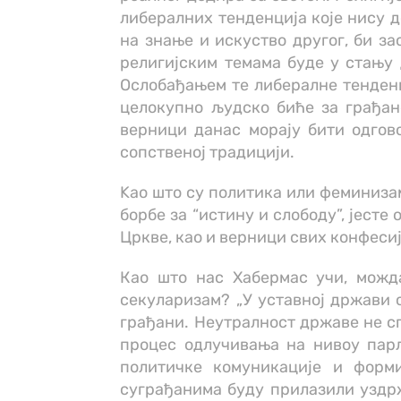
либералних тенденција које нису д
на знање и искуство другог, би за
религијским темама буде у стању 
Ослобађањем те либералне тенденци
целокупно људско биће за грађан
верници данас морају бити одгов
сопственој традицији.
Kао што су политика или феминизам 
борбе за “истину и слободу”, јест
Цркве, као и верници свих конфесиј
Као што нас Хабермас учи, можд
секуларизам? „У уставној држави 
грађани. Неутралност државе не сп
процес одлучивања на нивоу парл
политичке комуникације и форми
суграђанима буду прилазили уздрж