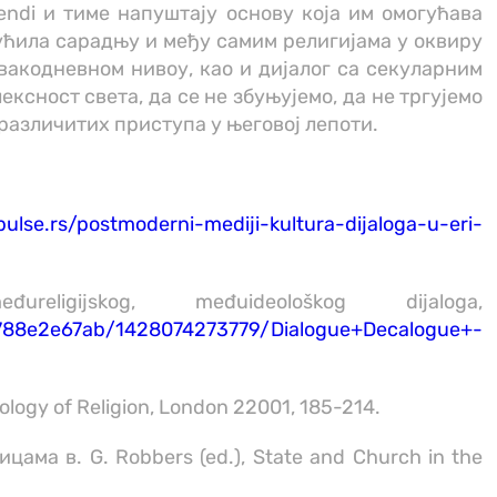
endi и тиме напуштају основу која им омогућава
гућила сарадњу и међу самим религијама у оквиру
акодневном нивоу, као и дијалог са секуларним
сност света, да се не збуњујемо, да не тргујемо
различитих приступа у његовој лепоти.
/pulse.rs/postmoderni-mediji-kultura-dijaloga-u-eri-
igijskog, međuideološkog dijaloga,
1788e2e67ab/1428074273779/Dialogue+Decalogue+-
ogy of Religion, London 22001, 185-214.
ма в. G. Robbers (ed.), State and Church in the