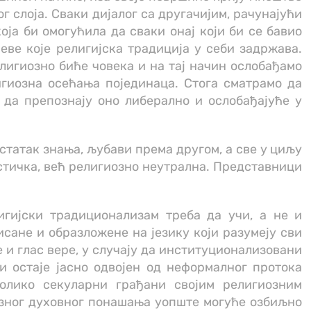
 слоја. Сваки дијалог са другачијим, рачунајући
оја би омогућила да сваки онај који би се бавио
еве које религијска традиција у себи задржава.
лигиозно биће човека и на тај начин ослобађамо
игиозна осећања појединаца. Стога сматрамо да
 да препознају оно либерално и ослобађајуће у
остатак знања, љубави према другом, а све у циљу
истичка, већ религиозно неутрална. Представници
гијски традиционализам треба да учи, а не и
сане и образложене на језику који разумеју сви
 и глас вере, у случају да институционализовани
и остаје јасно одвојен од неформалног протока
олико секуларни грађани својим религиозним
иозног духовног понашања уопште могуће озбиљно