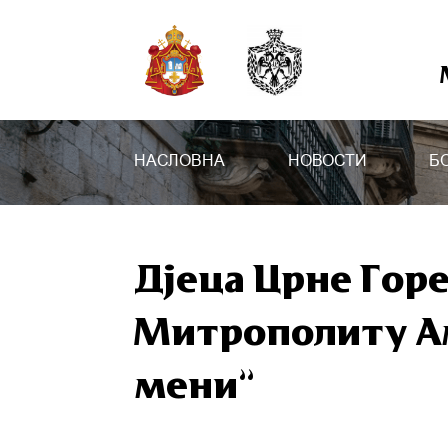
НАСЛОВНА
НОВОСТИ
Б
Дјеца Црне Гор
Митрополиту А
мени”