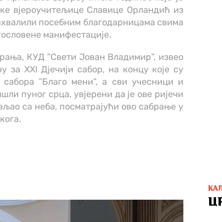
уке вјероучитељице Славице Орландић из
захвалили посебним благодарницама свима
гословене манифестације.
рања, КУД ”Свети Јован Владимир”, извео
 за XXI Дјечији сабор, на концу које су
 сабора ”Благо мени”, а сви учесници и
шли пуног срца, увјерени да је ове ријечи
ао са неба, посматрајући ово сабрање у
кога.
КА
Ц