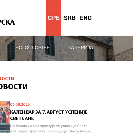
СРБ
SRB
ENG
РСКА
БОГОСЛОВЉЕ
ГАЛЕРИЈА
ВОСТИ
ОВОСТИ
06.08.2026.
КАЛЕНДАР ЗА 7. АВГУСТ УСПЕНИЈЕ
СВЕТЕ АНЕ
На данашњи дан празнује се успеније Свете
Ане, мајке Пресвете Богородице. Света Ана је...