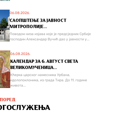
06.08.2026.
САОПШТЕЊЕ ЗА ЈАВНОСТ
МИТРОПОЛИЈЕ...
Поводом низа изјава које је предсједник Србије
господин Александар Вучић дао у јавности у...
06.08.2026.
КАЛЕНДАР ЗА 6. АВГУСТ СВЕТА
ВЕЛИКОМУЧЕНИЦА...
Кћерка царског намесника Урбана,
идолопоклоника, из града Тира. До 11. године
живота...
СПОРЕД
ОГОСЛУЖЕЊА