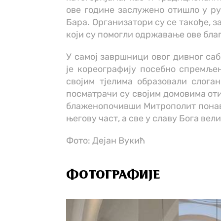
ове године заслужено отишло у р
Бара. Организатори су се такође, 
који су помогли одржавање ове бла
У самој завршници овог дивног саб
је кореографију посебно спремљену
својим тјелима образовали слоган
посматрачи су својим домовима оти
блаженопочивши Митрополит понављ
његову част, а све у славу Бога вели
Фото: Дејан Вукић
ФОТОГРАФИЈЕ