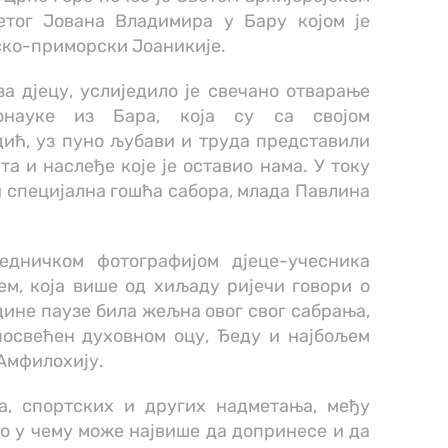
етог Јована Владимира у Бару којом је
ско-приморски Јоаникије.
а дјецу, услиједило је свечано отварање
онауке из Бара, која су са својом
ић, уз пуно љубави и труда представили
 и наслеђе које је оставио нама. У току
 и специјална гошћа сабора, млада Павлина
едничком фотографијом дјеце-учесника
м, која више од хиљаду ријечи говори о
одине паузе била жељна овог свог сабрања,
 посвећен духовном оцу, Ђеду и најбољем
Амфилохију.
а, спортских и других надметања, међу
но у чему може највише да допринесе и да