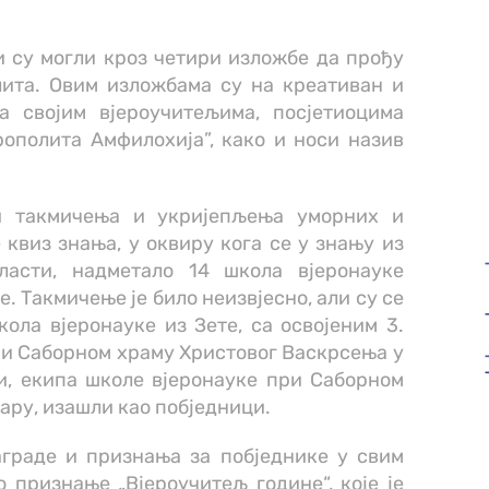
и су могли кроз четири изложбе да прођу
ита. Овим изложбама су на креативан и
а својим вјероучитељима, посјетиоцима
ополита Амфилохија”, како и носи назив
и такмичења и укријепљења уморних и
 квиз знања, у оквиру кога се у знању из
ласти, надметало 14 школа вјеронауке
 Такмичење је било неизвјесно, али су се
ола вјеронауке из Зете, са освојеним 3.
ри Саборном храму Христовог Васкрсења у
и, екипа школе вјеронауке при Саборном
ару, изашли као побједници.
аграде и признања за побједнике у свим
 признање „Вјероучитељ године“, које је