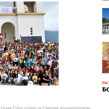
РА
Б
Црне Горе почео је Светом архијерејском