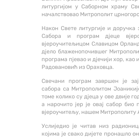
литургијом у Саборном храму Св
началствовао Митрополит црногор
Након Свете литургије и доручка з
Сабора и програм дјеце вјер
вјероучитељицом Славицом Орланд
дјело блаженопочившег Митрополита
програма пјевао и дјечији хор, као
Радовановић из Ораховца.
Свечани програм завршен је зај
сабора са Митрополитом Јоаникије
томе колико су дјеца у ове двије г
а нарочито јер је овај сабор био
вјероучитељу, нашем Митрополиту 
Услиједио је читав низ радиониц
којима је свако дијете пронашло о