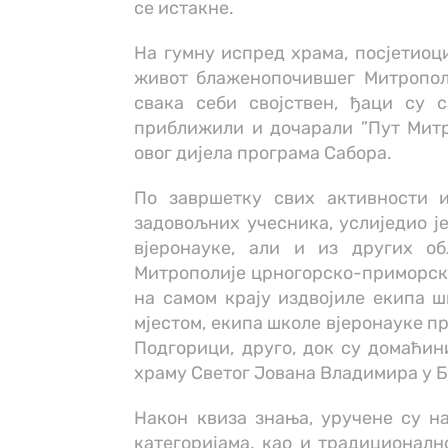
се истакне.
На гумну испред храма, посјетиоц
живот блаженопочившег Митропол
свака себи својствен, ђаци су с
приближили и дочарали ”Пут Митр
овог дијела програма Сабора.
По завршетку свих активности 
задовољних учесника, услиједио је
вјеронауке, али и из других об
Митрополије црногорско-приморске.
на самом крају издвојиле екипа шк
мјестом, екипа школе вјеронауке п
Подгорици, друго, док су домаћин
храму Светог Јована Владимира у Б
Након квиза знања, уручене су н
категоријама, као и традиционално