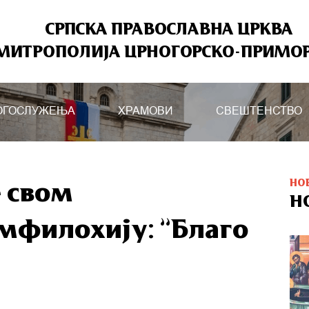
СРПСКА ПРАВОСЛАВНА ЦРКВА
МИТРОПОЛИЈА ЦРНОГОРСКО-ПРИМО
ОГОСЛУЖЕЊА
ХРАМОВИ
СВЕШТЕНСТВО
НО
е свом
Н
мфилохију: ”Благо