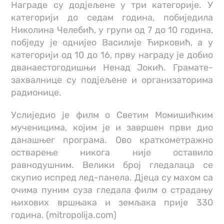
Награде су додјељене у три категорије. У
категорији до седам година, побиједила
Николина Челебић, у групи од 7 до 10 година,
побједу је однијео Василије Ћирковић, а у
категорији од 10 до 16, прву награду је добио
дванаестогодишњи Ненад Јокић. Грамате-
захвалнице су подјељене и организаторима
радионице.
Услиједио је филм о Светим Момишићким
мученицима, којим је и завршен први дио
данашњег програма. Ово краткометражно
остварење никога није оставило
равнодушним. Велики број гледалаца се
скупио испред лед-панела. Дјеца су махом са
очима пуним суза гледала филм о страдању
њихових вршњака и земљака прије 330
година. (mitropolija.com)