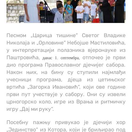
Песмом „Царица тишине“ Светог Владике
Николаја и „Орловине“ Небојше Мастиловића,
у интерпретацији полазника вјеронауке из
Паштровића,
отпочео је први
данас 1. септембра,
дио програма Православног дјечијег сабора.
Након њих, на бину су ступили најмлађи
учесници програма, дјеца из цетињског
вртића „Загорка Ивановић“, који ове године
први пут учествује у сабору. Они су извели
црногорско коло, игре из Врања и ритмичку
игру „Дај ми руку“.
Посебну пажњу привукао је дјечији хор
„Јединство“ из Котора, који је бриљирао под