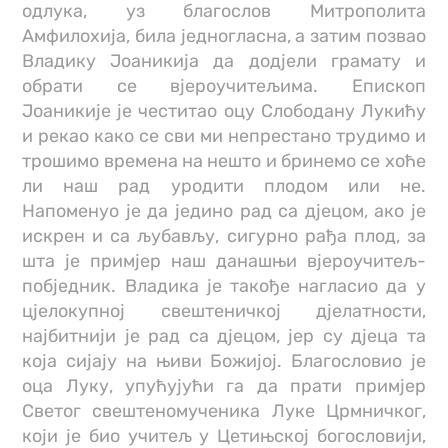
одлука, уз благослов Митрополита
Амфилохија, била једногласна, а затим позвао
Владику Јоаникија да додјели грамату и
обрати се вјероучитељима. Епископ
Јоаникије је честитао оцу Слободану Лукићу
и рекао како се сви ми непрестано трудимо и
трошимо времена на нешто и бринемо се хоће
ли наш рад уродити плодом или не.
Напоменуо је да једино рад са дјецом, ако је
искрен и са љубављу, сигурно рађа плод, за
шта је примјер наш данашњи вјероучитељ-
побједник. Владика је такође нагласио да у
цјелокупној свештеничкој дјелатности,
најбитнији је рад са дјецом, јер су дјеца та
која сијају на њиви Божијој. Благословио је
оца Луку, упућујући га да прати примјер
Светог свештеномученика Луке Црмничког,
који је био учитељ у Цетињској богословији,