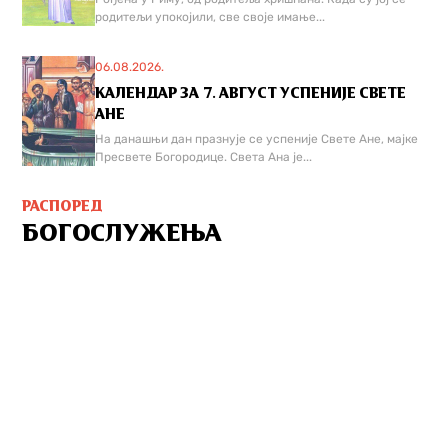
родитељи упокојили, све своје имање...
06.08.2026.
КАЛЕНДАР ЗА 7. АВГУСТ УСПЕНИЈЕ СВЕТЕ
АНЕ
На данашњи дан празнује се успеније Свете Ане, мајке
Пресвете Богородице. Света Ана је...
РАСПОРЕД
БОГОСЛУЖЕЊА