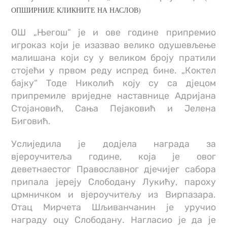
ОПШИРНИЈЕ КЛИКНИТЕ НА НАСЛОВ)
ОШ „Његош“ је и ове године припремио
игроказ који је изазвао велико одушевљење
малишана који су у великом броју пратили
стојећи у првом реду испред бине. „Коктел
бајку“ Тоде Николић коју су са дјецом
припремиле вриједне наставнице Адријана
Стојановић, Сања Пејаковић и Јелена
Биговић.
Услиједила је додјела награда за
вјероучитеља године, која је овог
деветнаестог Православног дјечијег сабора
припала јереју Слободану Лукићу, пароху
црмничком и вјероучитељу из Вирпазара.
Отац Мирчета Шљиванчанин је уручио
награду оцу Слободану. Нагласио је да је