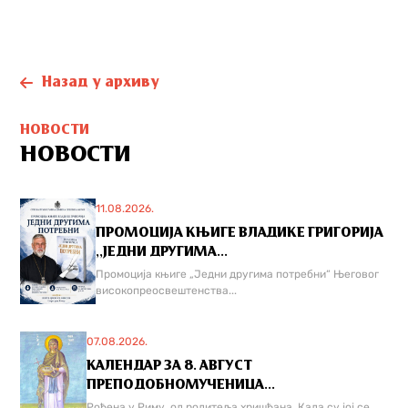
Назад у архиву
НОВОСТИ
НОВОСТИ
11.08.2026.
ПРОМОЦИЈА КЊИГЕ ВЛАДИКЕ ГРИГОРИЈА
,,ЈЕДНИ ДРУГИМА...
Промоција књиге „Једни другима потребни“ Његовог
високопреосвештенства...
07.08.2026.
КАЛЕНДАР ЗА 8. АВГУСТ
ПРЕПОДОБНОМУЧЕНИЦА...
Рођена у Риму, од родитеља хришћана. Када су јој се