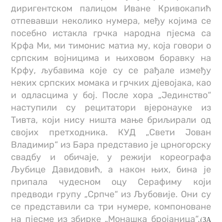
диригентском палицом Иване Кривокапић
отпевавши неколико нумера, међу којима се
посебно истакла грчка народна пјесма са
Крфа Ми, ми тимонис матиа му, која говори о
српским војницима и њиховом боравку на
Крфу, љубавима које су се рађале између
неких српских момака и грчких дјевојака, као
и одласцима у бој. После хора „Јединство“
наступили су рецитатори вјеронауке из
Тивта, који нису ништа мање бриљирали од
својих претходника. КУД „Свети Јован
Владимир“ из Бара представио је црногорску
свадбу и обичаје, у режији кореографа
Љубице Давидовић, а након њих, бина је
припала чудесном оцу Серафиму који
предводи групу „Српче“ из Љубовије. Они су
се представили са три нумере, компоноване
на пјесме из збирке „Монашка бројаница“.
(ЗА