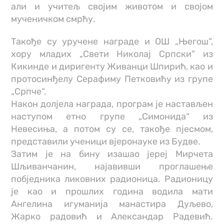
али и учитељ својим животом и својом
мученичком смрћу.
Такође су уручене награде и ОШ „Његош“,
хору младих „Свети Николај Српски“ из
Кикинде и диригенту Живанци Шпирић, као и
протосинђелу Серафиму Петковићу из групе
„Српче“.
Након долјела награда, програм је настављен
наступом етно групе „Симонида“ из
Невесиња, а потом су се, такође пјесмом,
представили ученици вјеронауке из Будве.
Затим је на бину изашао јереј Мирчета
Шљиванчанин, најавивши проглашење
побједника ликовних радионица. Радионицу
је као и прошлих година водила мати
Ангелина игуманија манастира Дуљево,
Жарко радовић и Александар Радевић.