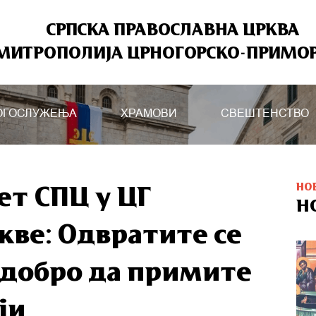
СРПСКА ПРАВОСЛАВНА ЦРКВА
МИТРОПОЛИЈА ЦРНОГОРСКО-ПРИМО
ОГОСЛУЖЕЊА
ХРАМОВИ
СВЕШТЕНСТВО
НО
ет СПЦ у ЦГ
Н
ве: Одвратите се
е добро да примите
ји