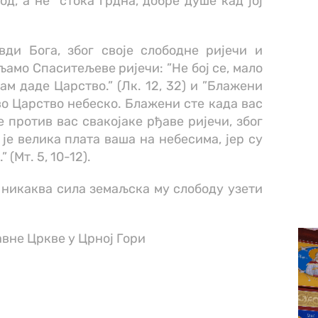
од, а не ”стока грдна, добре душе кад јој
вди Бога, због своје слободне ријечи и
љамо Спаситељеве ријечи: ”Не бој се, мало
ам даде Царство.” (Лк. 12, 32) и ”Блажени
во Царство небеско. Блажени сте када вас
 против вас свакојаке рђаве ријечи, због
р је велика плата ваша на небесима, јер су
 (Мт. 5, 10-12).
и никаква сила земаљска му слободу узети
вне Цркве у Црној Гори