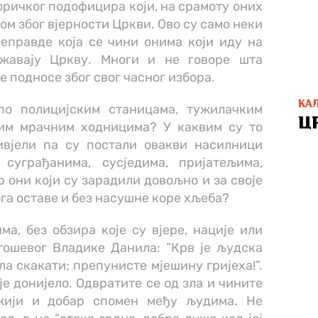
горичког подофицира који, на срамоту оних
цом због вјерности Цркви. Ово су само неки
еправде која се чини онима који иду на
ржавају Цркву. Многи и не говоре шта
 подносе због свог часног избора.
КА
по полицијским станицама, тужилачким
Ц
гим мрачним ходницима? У каквим су то
вјели па су постали овакви насилници
суграђанима, сусједима, пријатељима,
 они који су зарадили довољно и за своје
ога оставе и без насушне коре хљеба?
а, без обзира које су вјере, нације или
гошевог Владике Данила: ”Крв је људска
ела скакати; препунисте мјешину гријеха!”.
 донијело. Одвратите се од зла и чините
жији и добар спомен међу људима. Не