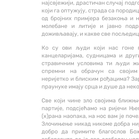
најсвјежији, драстичан случај под
који га оптужују, страда са породи
од бројних примјера безакоња и н
молебане и литије и јавно под
доживљавају, и какве све посљедице
Ко су ови људи који нас гоне 
канцеларијама, судницама и дру
стравичним условима ти људи жи
спремни на обрачун са својим 
неријетко и блиским рођацима? Зар
праунуке имају срца и душе да нек
Све који чине зло својима ближњим
партије, подсјећамо на ријечи Ње
(х)рана наопака, на нос вам је поч
Злочињење никад никоме добра није
добро да примите благослов Бо