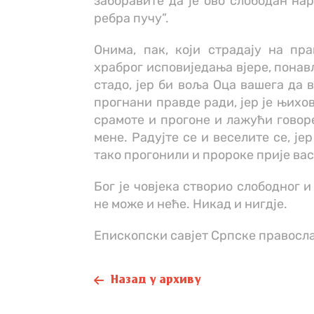
заборавите да је ово слободан нар
ребра пучу”.
Онима, пак, који страдају на пра
храброг исповиједања вјере, понав
стадо, јер би воља Оца вашега да в
прогнани правде ради, јер је њихо
срамоте и прогоне и лажући говоре
мене. Радујте се и веселите се, је
тако прогонили и пророке прије вас.”
Бог је човјека створио слободног 
не може и неће. Никад и нигдје.
Епископски савјет Српске правосла
Назад у архиву