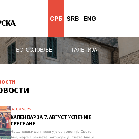
СРБ
SRB
ENG
РСКА
БОГОСЛОВЉЕ
ГАЛЕРИЈА
ВОСТИ
ОВОСТИ
06.08.2026.
КАЛЕНДАР ЗА 7. АВГУСТ УСПЕНИЈЕ
СВЕТЕ АНЕ
На данашњи дан празнује се успеније Свете
Ане, мајке Пресвете Богородице. Света Ана је...