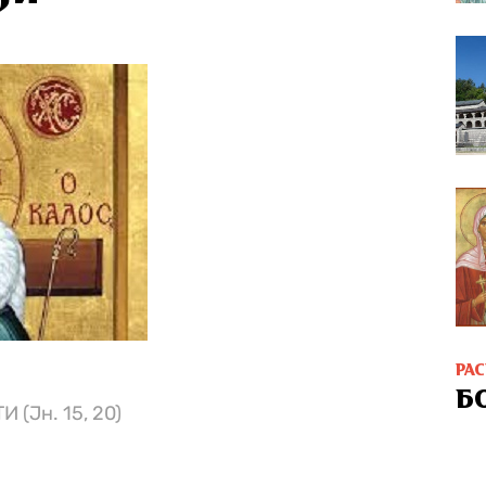
РА
Б
(Јн. 15, 20)