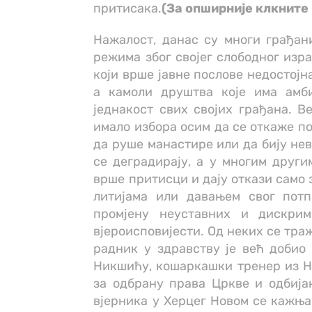
притисака.
(За опширније клкните
Нажалост, данас су многи грађан
режима због својег слободног изр
који врше јавне послове недостојн
а камоли друштва које има амб
једнакост свих својих грађана. В
имало избора осим да се откаже по
да руше манастире или да бију не
се деградирају, а у многим друг
врше притисци и дају откази само 
литијама или давањем свог потп
промјену неуставних и дискри
вјероисповијести. Од неких се тра
радник у здравству је већ добио
Никшићу, кошаркашки тренер из Н
за одбрану права Цркве и одбијањ
вјерника у Херцег Новом се кажњав