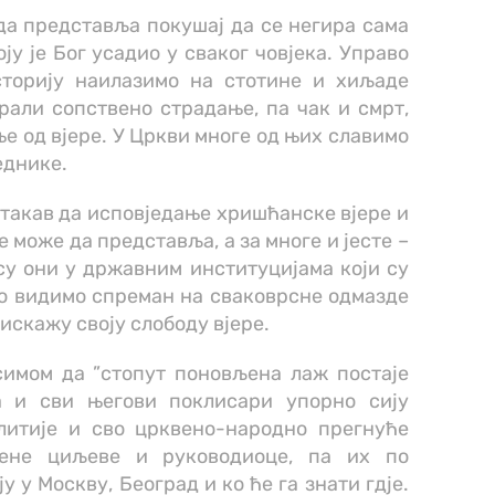
да представља покушај да се негира сама
оју је Бог усадио у сваког човјека. Управо
историју наилазимо на стотине и хиљаде
рали сопствено страдање, па чак и смрт,
е од вјере. У Цркви многе од њих славимо
еднике.
такав да исповједање хришћанске вјере и
 може да представља, а за многе и јесте –
су они у државним институцијама који су
ако видимо спреман на сваковрсне одмазде
 искажу своју слободу вјере.
имом да ”стопут поновљена лаж постаје
а и сви његови поклисари упорно сију
литије и сво црквено-народно прегнуће
вене циљеве и руководиоце, па их по
 у Москву, Београд и ко ће га знати гдје.