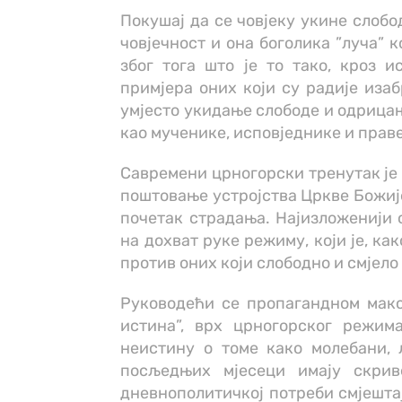
Покушај да се човјеку укине слобо
човјечност и она боголика ”луча” к
због тога што је то тако, кроз 
примјера оних који су радије изаб
умјесто укидање слободе и одрицањ
као мученике, исповједнике и прав
Савремени црногорски тренутак је 
поштовање устројства Цркве Божије
почетак страдања. Најизложенији 
на дохват руке режиму, који је, к
против оних који слободно и смјело
Руководећи се пропагандном макс
истина”, врх црногорског режим
неистину о томе како молебани, 
посљедњих мјесеци имају скри
дневнополитичкој потреби смјештају