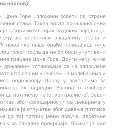
 на наслов)
и Црне Горе изложени освети од стране
аженог става. Таква врста понашања оних
а је најпримитивнијих људских заједница,
ицију да успостави владавину права и
ећ неколико наше браће полицајаца није
лицијског посла да не би били упућивани
вине грађане Црне Горе. Други међу њима
им државним установама се на запослене
зато што својим учешћем на молебанима и
иса подржавају Цркву у захтјевима за
минаторних одредби Закона о слободи
жи да потписују неке ”контралисте”. Један
 отказ због солидарности са љекарима у
икшића је отпуштен због давања потписа
а да тај потпис јавно повуче, десетине
ају за баналне прекршаје. Познат је, као