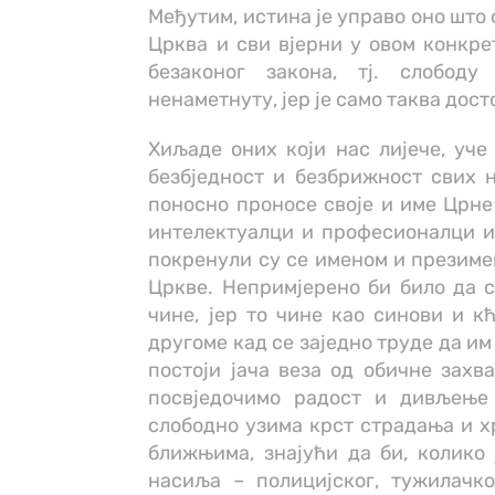
Међутим, истина је управо оно што о
Црква и сви вјерни у овом конкре
безаконог закона, тј. слобод
ненаметнуту, јер је само таква дост
Хиљаде оних који нас лијече, уче 
безбједност и безбрижност свих 
поносно проносе своје и име Црне 
интелектуалци и професионалци из
покренули су се именом и презимен
Цркве. Непримјерено би било да 
чине, јер то чине као синови и к
другоме кад се заједно труде да им
постоји јача веза од обичне захв
посвједочимо радост и дивљење
слободно узима крст страдања и хр
ближњима, знајући да би, колико 
насиља – полицијског, тужилачко