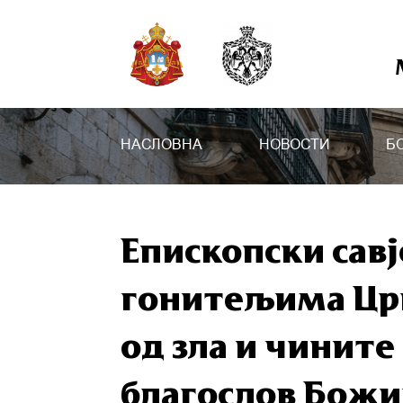
НАСЛОВНА
НОВОСТИ
Б
Епископски савј
гонитељима Црк
од зла и чинит
благослов Божи