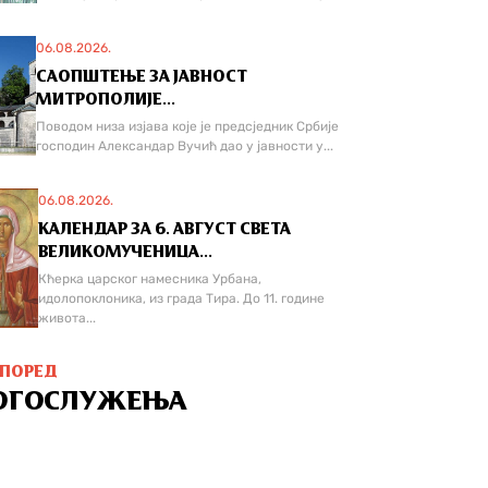
06.08.2026.
САОПШТЕЊЕ ЗА ЈАВНОСТ
МИТРОПОЛИЈЕ...
Поводом низа изјава које је предсједник Србије
господин Александар Вучић дао у јавности у...
06.08.2026.
КАЛЕНДАР ЗА 6. АВГУСТ СВЕТА
ВЕЛИКОМУЧЕНИЦА...
Кћерка царског намесника Урбана,
идолопоклоника, из града Тира. До 11. године
живота...
СПОРЕД
ОГОСЛУЖЕЊА