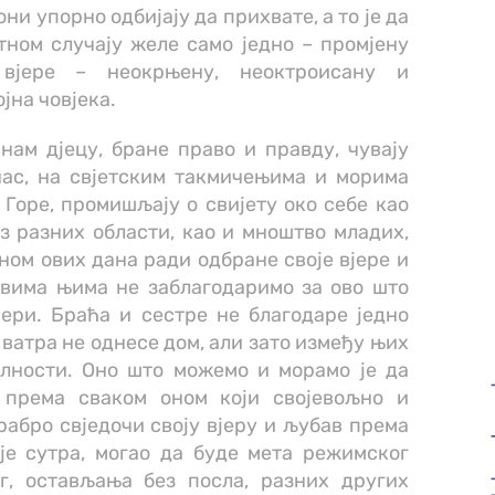
ни упорно одбијају да прихвате, а то је да
тном случају желе само једно – промјену
у вјере – неокрњену, неоктроисану и
ојна човјека.
нам дјецу, бране право и правду, чувају
нас, на свјетским такмичењима и морима
Горе, промишљају о свијету око себе као
 разних области, као и мноштво младих,
ом ових дана ради одбране своје вјере и
свима њима не заблагодаримо за ово што
ћери. Браћа и сестре не благодаре једно
 ватра не однесе дом, али зато између њих
алности. Оно што можемо и морамо је да
 према сваком оном који својевољно и
абро свједочи своју вјеру и љубав према
је сутра, могао да буде мета режимског
г, остављања без посла, разних других