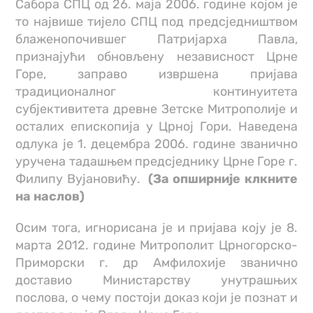
Сабора СПЦ од 26. маја 2006. године којом је
то највише тијело СПЦ под предсједништвом
блаженопочившег Патријарха Павла,
признајући обновљену независност Црне
Горе, заправо извршена пријава
традиционалног континуитета
субјективитета древне Зетске Митрополије и
осталих епископија у Црној Гори. Наведена
одлука је 1. децембра 2006. године званично
уручена тадашњем предсједнику Црне Горе г.
Филипу Вујановићу.
(За опширније клкните
на наслов)
Осим тога, игнорисана је и пријава коју је 8.
марта 2012. године Митрополит Црногорско-
Приморски г. др Амфилохије званично
доставио Министарству унутрашњих
послова, о чему постоји доказ који је познат и