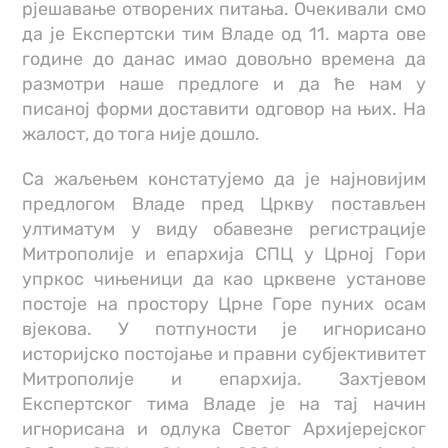
рјешавање отворених питања. Очекивали смо
да је Експертски тим Владе од 11. марта ове
године до данас имао довољно времена да
размотри наше предлоге и да ће нам у
писаној форми доставити одговор на њих. На
жалост, до тога није дошло.
Са жаљењем констатујемо да је најновијим
предлогом Владе пред Цркву постављен
ултиматум у виду обавезне регистрације
Митрополије и епархија СПЦ у Црној Гори
упркос чињеници да као црквене установе
постоје на простору Црне Горе пуних осам
вјекова. У потпуности је игнорисано
историјско постојање и правни субјективитет
Митрополије и епархија. Захтјевом
Експертског тима Владе је на тај начин
игнорисана и одлука Светог Архијерејског