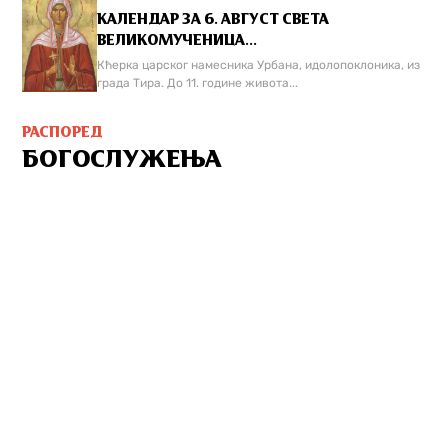
КАЛЕНДАР ЗА 6. АВГУСТ СВЕТА
ВЕЛИКОМУЧЕНИЦА...
Кћерка царског намесника Урбана, идолопоклоника, из
града Тира. До 11. године живота...
РАСПОРЕД
БОГОСЛУЖЕЊА