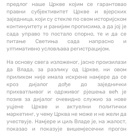
предлог наше Цркве којим се гарантовао
правни субјективитет Цркве и вјерских
заједница, који су стекле по свом историјском
континуитету и ранијим прописима, а да јој је
сада управо то постало спорно, те и да се
питање Светиња сада напрасно и
ултимативно условљава регистрацијом.
На основу свега изложеног, јасно произилази
да Влада, за разлику од Цркве, ни овом
приликом није имала искрене намјере да се
кроз дијалог дође до заједнички
прихватљивог и одрживог рјешења већ је
позив за дијалог очевидно служио за нове
уцјене Цркве и актуелни политички
маркетинг, у чему Црква не може и не жели да
учествује. Намјере и циљ Владе је, на жалост,
показао и показује вишемјесечни прогон