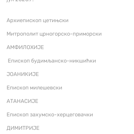
Архиепископ цетињски
Митрополит црногорско-приморски
АМФИЛОХИЈЕ
Епископ будимљанско-никшићки
ЈОАНИКИЈЕ
Епископ милешевски
АТАНАСИЈЕ
Епископ захумско-херцеговачки
ДИМИТРИЈЕ