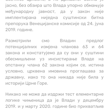
јасно, без обзира што Влада упорно обмањује
међународну јавност, да у закон није
имплентирана ниједна суштински битна
препорука Венецијанске комисије од 24. јуна
2019. године.
Размотрили смо Владин предлог
потенцијалних измјена чланова 63 и 64
закона и констатујемо да су они у суштини
обесмишљени уз инсистирање Владе на
опстанку члана 62 закона којим се, истина
условно, црквена имовина проглашава за
државну, иако то она никада није била у
историји Црне Горе.
Никако не може да издржи тест елементарне
логике чињеница да је Влади у децембру
2019. и у марту 2020. године био прихватљив