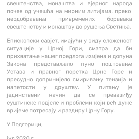
свештенства, монаштва и вјерног народа
почев од учешћа на мирним литијама, преко
неодобравања привремених боравака
свештенству и монаштву до рушења Светиња.
Епископски савјет, имајући у виду сложеност
ситуације у Црној Гори, сматра да би
прихватање нашег предлога измјена и допуна
Закона представљало пуно поштовање
Устава и правног поретка Црне Горе и
пресудно допринијело смиривању тензија и
напетости у друштву. У питању је
јединствени начин да се превазиђу
суштинске подјеле и проблеми који већ дуже
вријеме потресају и раздиру Црну Гору.
У Подгорици,
јул 2020.г.