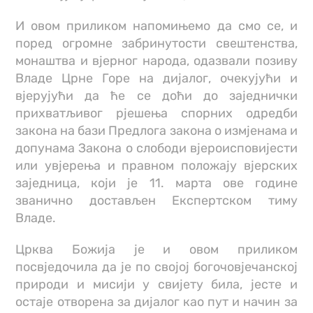
И овом приликом напомињемо да смо се, и
поред огромне забринутости свештенства,
монаштва и вјерног народа, одазвали позиву
Владе Црне Горе на дијалог, очекујући и
вјерујући да ће се доћи до заједнички
прихватљивог рјешења спорних одредби
закона на бази Предлога закона о измјенама и
допунама Закона о слободи вјероисповијести
или увјерења и правном положају вјерских
заједница, који је 11. марта ове године
званично достављен Експертском тиму
Владе.
Црква Божија је и овом приликом
посвједочила да је по својој богочовјечанској
природи и мисији у свијету била, јесте и
остаје отворена за дијалог као пут и начин за