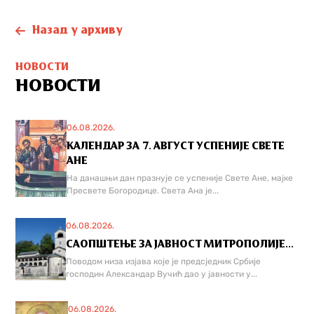
Назад у архиву
НОВОСТИ
НОВОСТИ
06.08.2026.
КАЛЕНДАР ЗА 7. АВГУСТ УСПЕНИЈЕ СВЕТЕ
АНЕ
На данашњи дан празнује се успеније Свете Ане, мајке
Пресвете Богородице. Света Ана је...
06.08.2026.
САОПШТЕЊЕ ЗА ЈАВНОСТ МИТРОПОЛИЈЕ...
Поводом низа изјава које је предсједник Србије
господин Александар Вучић дао у јавности у...
06.08.2026.