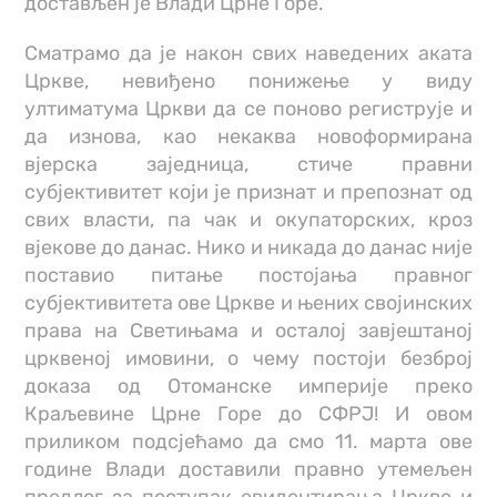
достављен је Влади Црне Горе.
Сматрамо да је након свих наведених аката
Цркве, невиђено понижење у виду
ултиматума Цркви да се поново региструје и
да изнова, као некаква новоформирана
вјерска заједница, стиче правни
субјективитет који је признат и препознат од
свих власти, па чак и окупаторских, кроз
вјекове до данас. Нико и никада до данас није
поставио питање постојања правног
субјективитета ове Цркве и њених својинских
права на Светињама и осталој завјештаној
црквеној имовини, о чему постоји безброј
доказа од Отоманске империје преко
Краљевине Црне Горе до СФРЈ! И овом
приликом подсјећамо да смо 11. марта ове
године Влади доставили правно утемељен
предлог за поступак евидентирања Цркве и