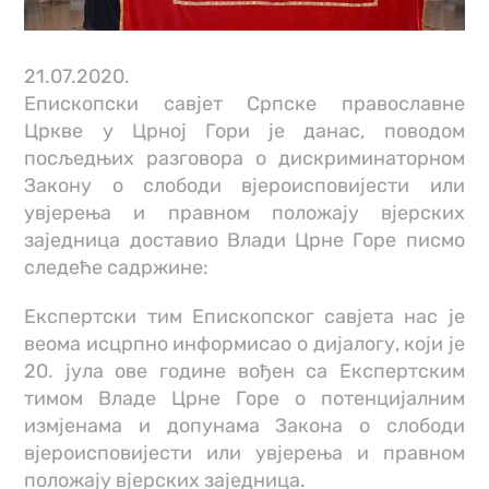
21.07.2020.
Епископски савјет Српске православне
Цркве у Црној Гори је данас, поводом
посљедњих разговора о дискриминаторном
Закону о слободи вјероисповијести или
увјерења и правном положају вјерских
заједница доставио Влади Црне Горе писмо
следеће садржине:
Експертски тим Епископског савјета нас је
веома исцрпно информисао о дијалогу, који је
20. јула ове године вођен са Експертским
тимом Владе Црне Горе о потенцијалним
измјенама и допунама Закона о слободи
вјероисповијести или увјерења и правном
положају вјерских заједница.