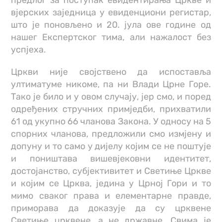
вјерских заједница у евиденциони регистар,
што је поновљено и 20. јула ове године од
нашег Експертског тима, али нажалост без
успјеха.
Цркви није својствено да испоставља
ултиматуме никоме, па ни Влади Црне Горе.
Тако је било и у овом случају, јер смо, и поред
одређених стручних примједби, прихватили
61 од укупно 66 чланова Закона. У односу на 5
спорних чланова, предложили смо измјену и
допуну и то само у дијелу којим се не поштује
и поништава вишевјековни идентитет,
достојанство, субјективитет и Светиње Цркве
и којим се Црква, једина у Црној Гори и то
мимо сваког права и елементарне правде,
приморава да доказује да су црквене
Светиње црквене, а не државне. Свима је