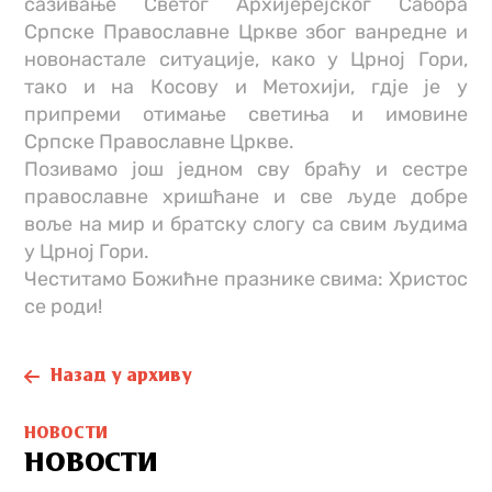
сазивање Светог Архијерејског Сабора
Српске Православне Цркве због ванредне и
новонастале ситуације, како у Црној Гори,
тако и на Косову и Метохији, гдје је у
припреми отимање светиња и имовине
Српске Православне Цркве.
Позивамо још једном сву браћу и сестре
православне хришћане и све људе добре
воље на мир и братску слогу са свим људима
у Црној Гори.
Честитамо Божићне празнике свима: Христос
се роди!
Назад у архиву
НОВОСТИ
НОВОСТИ