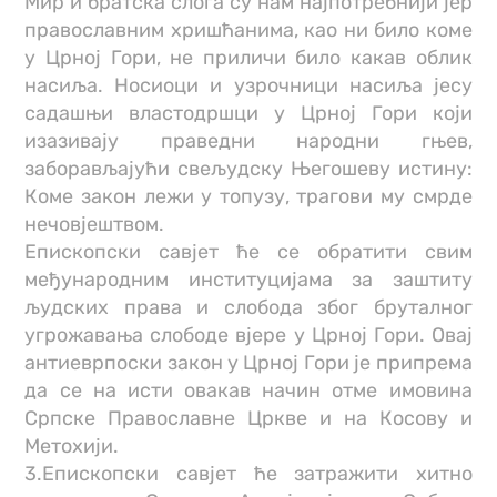
Мир и братска слога су нам најпотребнији јер
православним хришћанима, као ни било коме
у Црној Гори, не приличи било какав облик
насиља. Носиоци и узрочници насиља јесу
садашњи властодршци у Црној Гори који
изазивају праведни народни гњев,
заборављајући свељудску Његошеву истину:
Коме закон лежи у топузу, трагови му смрде
нечовјештвом.
Епископски савјет ће се обратити свим
међународним институцијама за заштиту
људских права и слобода због бруталног
угрожавања слободе вјере у Црној Гори. Овај
антиеврпоски закон у Црној Гори је припрема
да се на исти овакав начин отме имовина
Српске Православне Цркве и на Косову и
Метохији.
3.Епископски савјет ће затражити хитно