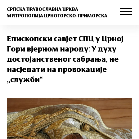
СРПСКА ПРАВОСЛАВНА ЦРКВА
МИТРОПОЛИЈА ЦРНОГОРСКО-ПРИМОРСКА
Епископски савјет СПЦ у Црној
Гори вјерном народу: У духу
достојанственог сабрања, не
насједати на провокације
„служби“