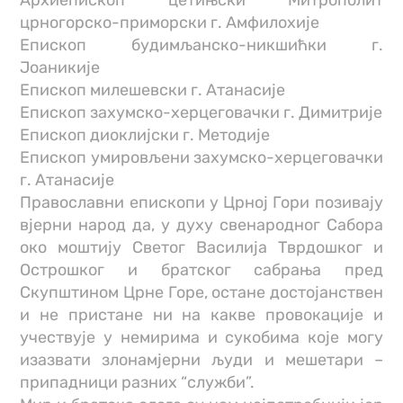
црногорско-приморски г. Амфилохије
Епископ будимљанско-никшићки г.
Јоаникије
Епископ милешевски г. Атанасије
Епископ захумско-херцеговачки г. Димитрије
Епископ диоклијски г. Методије
Епископ умировљени захумско-херцеговачки
г. Атанасије
Православни епископи у Црној Гори позивају
вјерни народ да, у духу свенародног Сабора
око моштију Светог Василија Тврдошког и
Острошког и братског сабрања пред
Скупштином Црне Горе, остане достојанствен
и не пристане ни на какве провокације и
учествује у немирима и сукобима које могу
изазвати злонамјерни људи и мешетари –
припадници разних “служби”.