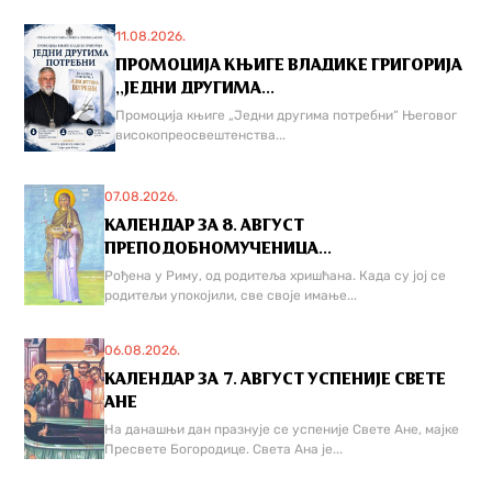
11.08.2026.
ПРОМОЦИЈА КЊИГЕ ВЛАДИКЕ ГРИГОРИЈА
,,ЈЕДНИ ДРУГИМА...
Промоција књиге „Једни другима потребни“ Његовог
високопреосвештенства...
07.08.2026.
КАЛЕНДАР ЗА 8. АВГУСТ
ПРЕПОДОБНОМУЧЕНИЦА...
Рођена у Риму, од родитеља хришћана. Када су јој се
родитељи упокојили, све своје имање...
06.08.2026.
КАЛЕНДАР ЗА 7. АВГУСТ УСПЕНИЈЕ СВЕТЕ
АНЕ
На данашњи дан празнује се успеније Свете Ане, мајке
Пресвете Богородице. Света Ана је...