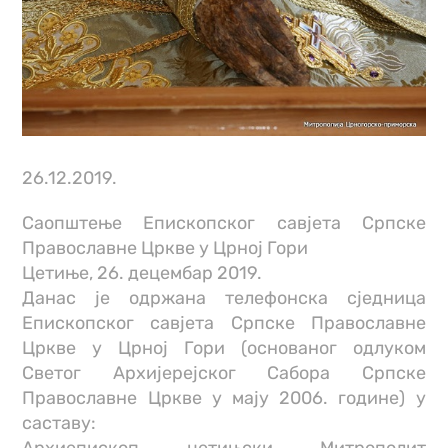
26.12.2019.
Саопштење Епископског савјета Српске
Православне Цркве у Црној Гори
Цетиње, 26. децембар 2019.
Данас је одржана телефонска сједница
Епископског савјета Српске Православне
Цркве у Црној Гори (основаног одлуком
Светог Архијерејског Сабора Српске
Православне Цркве у мају 2006. године) у
саставу:
Архиепископ цетињски Митрополит