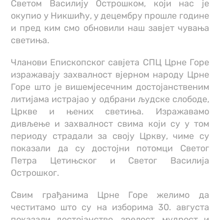
Светом Василију Острошком, који нас је
окупио у Никшићу, у децембру прошле године
и пред ким смо обновили наш завјет чувања
светиња.
Чланови Епископског савјета СПЦ Црне Горе
изражавају захвалност вјерном народу Црне
Горе што је вишемјесечним достојанственим
литијама истрајао у одбрани људске слободе,
Цркве и њених светиња. Изражавамо
дивљење и захвалност свима који су у том
периоду страдали за своју Цркву, чиме су
показали да су достојни потомци Светог
Петра Цетињског и Светог Василија
Острошког.
Свим грађанима Црне Горе желимо да
честитамо што су на изборима 30. августа
показали достојанство, зрелост, мудрост и