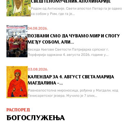
СВЕШТЕНОМУЧЕНИК АПОЛИНАРИЈЕ
Родом од Антиохије. Свети апостол Петар га је одвео
са собом у Рим, где га је...
04.08.2026.
ПОЗВАНИ СМО ДА ЧУВАМО МИР И СЛОГУ
МЕЂУ СОБОМ, АЛИ...
Беседа Његове Светости Патријарха српског г.
Порфирија одржана 4. августа 2026. године у...
03.08.2026.
КАЛЕНДАР ЗА 4. АВГУСТ СВЕТА МАРИЈА
МАГДАЛИНА –...
Равноапостолна мироносица, рођена у Магдали, код
Генисаретског језера. Мучилo је 7 злих...
РАСПОРЕД
БОГОСЛУЖЕЊА