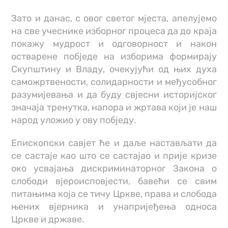
Зато и данас, с овог светог мјеста, апелујемо
на све учеснике изборног процеса да до краја
покажу мудрост и одговорност и након
остварене побједе на изборима формирају
Скупштину и Владу, очекујући од њих духа
саможртвености, солидарности и међусобног
разумијевања и да буду свјесни историјског
значаја тренутка, напора и жртава који је наш
народ уложио у ову побједу.
Епископски савјет ће и даље настављати да
се састаје као што се састајао и прије кризе
око усвајања дискриминаторног Закона о
слободи вјероисповјести, бавећи се свим
питањима која се тичу Цркве, права и слобода
њених вјерника и унапријеђења односа
Цркве и државе.