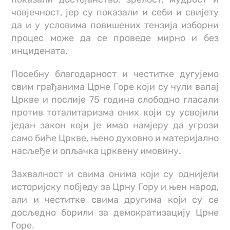
човјечност, јер су показали и себи и свијету
да и у условима повишених тензија изборни
процес може да се проведе мирно и без
инцидената.
Посебну благодарност и честитке дугујемо
свим грађанима Црне Горе који су чули вапај
Цркве и послије 75 година слободно гласали
против тоталитаризма оних који су усвојили
један закон који је имао намјеру да угрози
само биће Цркве, њено духовно и материјално
насљеђе и опљачка црквену имовину.
Захвалност и свима онима који су однијели
историјску побједу за Црну Гору и њен народ,
али и честитке свима другима који су се
досљедно борили за демократизацију Црне
Горе.