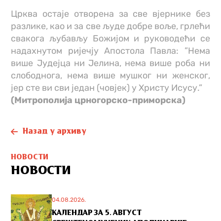
Црква остаје отворена за све вјернике без
разлике, као и за све људе добре воље, грлећи
свакога љубављу Божијом и руководећи се
надахнутом ријечју Апостола Павла: ”Нема
више Јудејца ни Јелина, нема више роба ни
слободнога, нема више мушког ни женског,
јер сте ви сви један (човјек) у Христу Исусу.”
(Митрополија црногорско-приморска)
Назад у архиву
НОВОСТИ
НОВОСТИ
04.08.2026.
КАЛЕНДАР ЗА 5. АВГУСТ