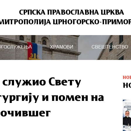
СРПСКА ПРАВОСЛАВНА ЦРКВА
МИТРОПОЛИЈА ЦРНОГОРСКО-ПРИМО
ОГОСЛУЖЕЊА
ХРАМОВИ
СВЕШТЕНСТВО
НО
е служио Свету
Н
тургију и помен на
почившег