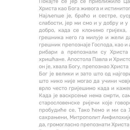
Покајте се јер се приближило Ца
Христа као Бога живога и истинитог
Најљепше је, браћо и сестре, сус
слабости, јер ми смо и у добру и 
добро, када се клонимо гријеха,
грешника него га милује и жели да
грешник препознаје Господа, као и 
рибари а препознали су Христа 
хришћане. Апостола Павла и Христо
он је, хвала Богу, препознао Христа
Бог је велики и зато што од најго
што нико није могао да учини човј
врло често гријешимо када и кажем
Када је васкрсење нема смрти, са
старословенске ријечи које говор
пробудиће се. Тако ћемо и ми са Х
сахрањени, Митрополит Амфилохије 
да, громогласно препознати Христа 