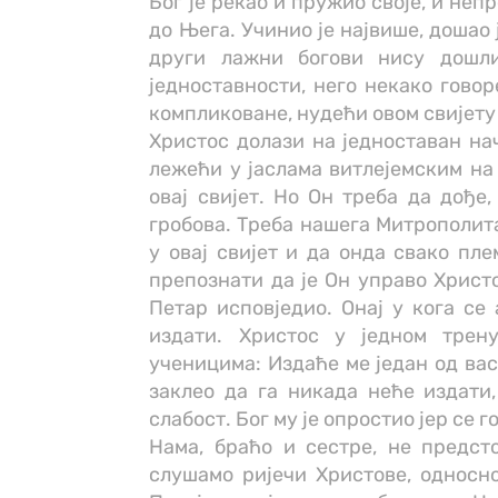
Бог је рекао и пружио своје, и неп
до Њега. Учинио је највише, дошао
други лажни богови нису дошл
једноставности, него некако говор
компликоване, нудећи овом свијету
Христос долази на једноставан нач
лежећи у јаслама витлејемским на 
овај свијет. Но Он треба да дође,
гробова. Треба нашега Митрополита
у овај свијет и да онда свако пле
препознати да је Он управо Христо
Петар исповједио. Онај у кога се
издати. Христос у једном трен
ученицима: Издаће ме један од вас,
заклео да га никада неће издати,
слабост. Бог му је опростио јер се г
Нама, браћо и сестре, не предст
слушамо ријечи Христове, односно