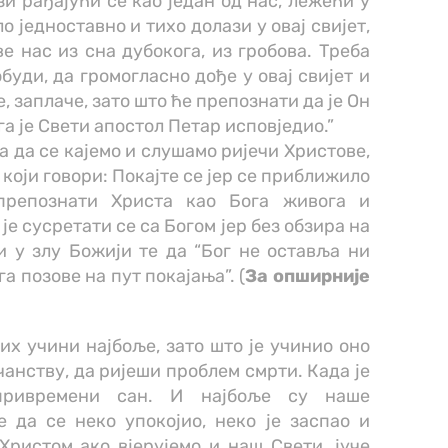
зи рађајући се као један од нас, лежећи у
о једноставно и тихо долази у овај свијет,
е нас из сна дубокога, из гробова. Треба
уди, да громогласно дође у овај свијет и
, заплаче, зато што ће препознати да је Он
га је Свети апостол Петар исповједио.”
а да се кајемо и слушамо ријечи Христове,
који говори: Покајте се јер се приближило
препознати Христа као Бога живога и
је сусретати се са Богом јер без обзира на
и у злу Божији те да “Бог не оставља ни
га позове на пут покајања”. (
За опширније
рих учини најбоље, зато што је учинио оно
чанству, да ријеши проблем смрти. Када је
привремени сан. И најбоље су наше
е да се неко упокојио, неко је заспао и
Христом ако вјерујемо и наш Свети, јуче