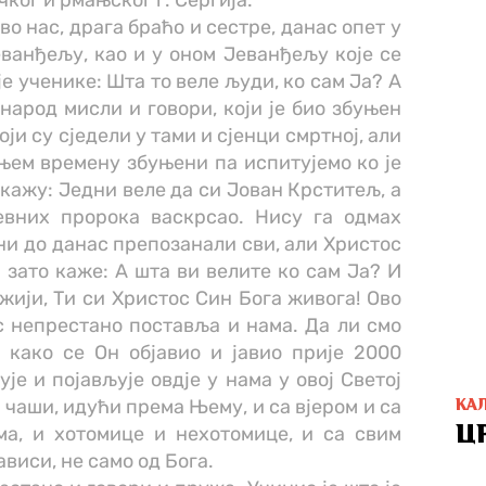
ког и рмањског г. Сергија:
во нас, драга браћо и сестре, данас опет у
ванђељу, као и у оном Јеванђељу које се
је ученике: Шта то веле људи, ко сам Ја? А
народ мисли и говори, који је био збуњен
ји су сједели у тами и сјенци смртној, али
њем времену збуњени па испитујемо ко је
т, кажу: Једни веле да си Јован Крститељ, а
евних пророка васкрсао. Нису га одмах
ни до данас препозанали сви, али Христос
а зато каже: А шта ви велите ко сам Ја? И
жији, Ти си Христос Син Бога живога! Ово
 непрестано поставља и нама. Да ли смо
 како се Он објавио и јавио прије 2000
ује и појављује овдје у нама у овој Светој
ј чаши, идући према Њему, и са вјером и са
КА
Ц
ма, и хотомице и нехотомице, и са свим
ависи, не само од Бога.