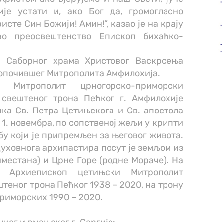
је устати и, ако Бог да, громогласно
исте Син Божији! Амин!”, казао је на крају
ово преосвештенство Епископ бихаћко-
и Саборног храма Христовог Васкрсења
нопочившег Митрополита Амфилохија.
о Митрополит црногорско-приморски
свештеног трона Пећког г. Амфилохије
ика Св. Петра Цетињскога и Св. апостола
, 1. новембра, по сопственој жељи у крипти
бу који је припремљен за његовог живота.
уховнога архипастира посут је земљом из
иместана) и Црне Горе (родне Мораче). На
о: Архиепископ цетињски Митрополит
еног трона Пећког 1938 – 2020, на трону
риморских 1990 – 2020.