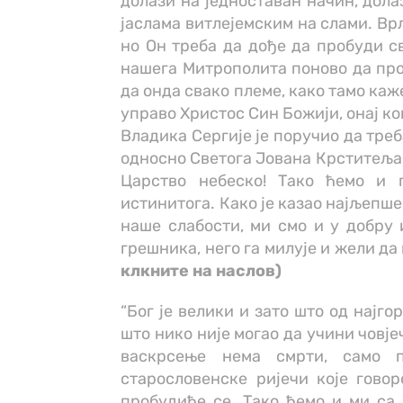
долази на једноставан начин, дола
јаслама витлејемским на слами. Врл
но Он треба да дође да пробуди св
нашега Митрополита поново да проб
да онда свако племе, како тамо каже
управо Христос Син Божији, онај ко
Владика Сергије је поручио да треб
односно Светога Јована Крститеља 
Царство небеско! Тако ћемо и 
истинитога. Како је казао најљепше 
наше слабости, ми смо и у добру 
грешника, него га милује и жели да 
клкните на наслов)
“Бог је велики и зато што од најго
што нико није могао да учини човје
васкрсење нема смрти, само 
старословенске ријечи које говор
пробудиће се. Тако ћемо и ми са 