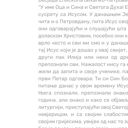
Бесједа Епископа бихаћко-петровач
“У име Оца и Сина и Светога Духа! Е
сусрету са Исусом. У данашњем Је
чита и о Петровдану, пита Исус сво
они одговарајући и слушајући шта 
доласком Христовим, посебно они ко
врло често и сви ми смо и у данаш
тај Исус који је дошао у овај свије
други пак Илија или неки од др
препознали сви. Нажалост нису га 
жели да запита и своје ученике, п
први Петар одговара: Ти си Син Бо
питање данас у овом времену Исус
Њега спознали, препознали онако
година, али онако и како се објављ
литургији, приступајући овој Свето
невјерицом, и са својим слабости
својим гријесима, увијек од нас то з