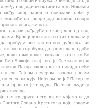
рестано и говори и пружа. Учинио је што је
 је међу нас једини истинити Бог. Никакви
и међу свој народ и показали себе у
е, мислећи да говоре једноставно, говоре
 пропаст овога живота.
ин, долази рађајући се као један од нас,
слами. Врло једноставно и тихо долази у
 да пробуди све нас из сна дубокога, из
 поново да пробуди, да громогласно дође
ме, како тамо каже, заплаче, зато што ће
с Син Божији, онај кога је Свети апостол
 апостол Петар заклео да га никада неће
утку за Тајном вечером говори својим
 па се запиткују: Нијесам ли ја? Петар се
 али први га је изадао. Показао људску
орко покајао.
оји ништа друго него да се кајемо и да
 Светога Јована Крститеља који говори: