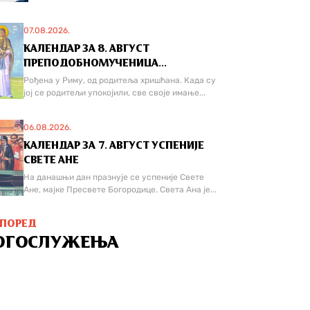
07.08.2026.
КАЛЕНДАР ЗА 8. АВГУСТ
ПРЕПОДОБНОМУЧЕНИЦА...
Рођена у Риму, од родитеља хришћана. Када су
јој се родитељи упокојили, све своје имање...
06.08.2026.
КАЛЕНДАР ЗА 7. АВГУСТ УСПЕНИЈЕ
СВЕТЕ АНЕ
На данашњи дан празнује се успеније Свете
Ане, мајке Пресвете Богородице. Света Ана је...
СПОРЕД
ОГОСЛУЖЕЊА