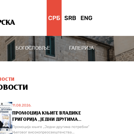
СРБ
SRB
ENG
РСКА
БОГОСЛОВЉЕ
ГАЛЕРИЈА
ВОСТИ
ОВОСТИ
11.08.2026.
ПРОМОЦИЈА КЊИГЕ ВЛАДИКЕ
ГРИГОРИЈА ,,ЈЕДНИ ДРУГИМА...
Промоција књиге „Једни другима потребни“
Његовог високопреосвештенства...