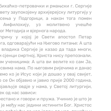
ихаћко-петровачки и рмањски г. Сергије
вету заупокојену архијерејску литургију у
сења у Подгорици, а након тога помен
 Амфилохију, уз молитвено учешће
г Методија и вјернога народа.
причу у којој је Свети апостол Петар
га, одговарајући на Његово питање: А шта
владика Сергије је казао да тада многи,
 и сјенци смртној, Христа нису препознали.
им ученицима: А шта ви велите ко сам Ја,
свима нама. По његовим ријечима и данас
мо ко је Исус који је дошао у овај свијет,
 се Он објавио и јавио прије 2000 година,
јављује овдје у нама, у Светој литургији,
ек од нас зависи:
рестано и говори и пружа. Учинио је што је
 је међу нас једини истинити Бог. Христос