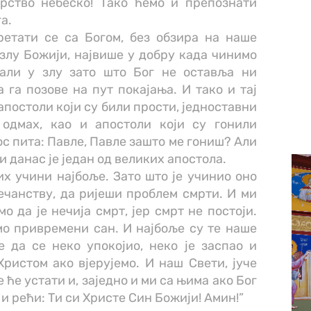
рство небеско! Тако ћемо и препознати
а.
ретати се са Богом, без обзира на наше
у злу Божији, највише у добру када чинимо
 али у злу зато што Бог не оставља ни
 га позове на пут покајања. И тако и тај
апостоли који су били прости, једноставни
одмах, као и апостоли који су гонили
с пита: Павле, Павле зашто ме гониш? Али
 и данас је један од великих апостола.
рих учини најбоље. Зато што је учинио оно
ечанству, да ријеши проблем смрти. И ми
о да је нечија смрт, јер смрт не постоји.
мо привремени сан. И најбоље су те наше
е да се неко упокојио, неко је заспао и
ристом ако вјерујемо. И наш Свети, јуче
ће устати и, заједно и ми са њима ако Бог
и рећи: Ти си Христе Син Божији! Амин!”