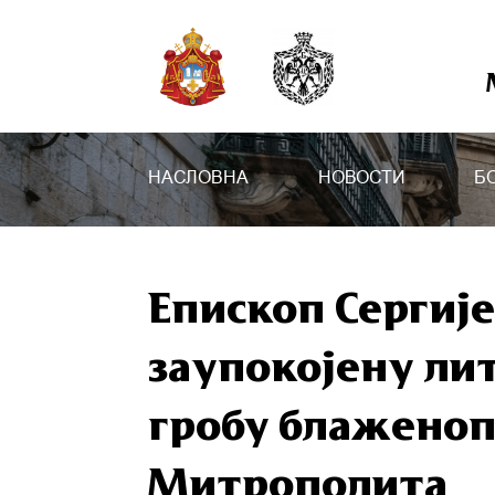
НАСЛОВНА
НОВОСТИ
Б
Епископ Сергиј
заупокојену ли
гробу блажено
Митрополита