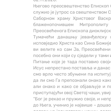
Његово преосвештенство Епископ б
служио је јутрос са свештенством С
Саборном храму Христовог Васкр
блаженопочившем Митрополиту
Преосвећенога Епископа диоклијско
Тумачећи данашњу јеванђелску 
исповједио Христа као Сина Божије
ви велите ко сам Ја, Преосвећени 
посебно они који су сједели у тами
Питање које је тада поставио свој
Исус непрестано поставља и данас 
смо врло често збуњени па испитује
да ли смо Га препознали онако како
али онако и како се објављује и по
приступајући овој Светој чаши, увиј
“Бог је рекао и пружио своје, и неп
до Њега, учинио је највише – дошао