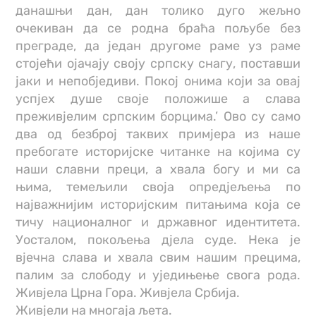
данашњи дан, дан толико дуго жељно
очекиван да се родна браћа пољубе без
преграде, да један другоме раме уз раме
стојећи ојачају своју српску снагу, поставши
јаки и непобједиви. Покој онима који за овај
успјех душе своје положише а слава
преживјелим српским борцима.’ Ово су само
два од безброј таквих примјера из наше
пребогате историјске читанке на којима су
наши славни преци, а хвала богу и ми са
њима, темељили своја опредјељења по
најважнијим историјским питањима која се
тичу националног и државног идентитета.
Уосталом, покољења дјела суде. Нека је
вјечна слава и хвала свим нашим прецима,
палим за слободу и уједињење свога рода.
Живјела Црна Гора. Живјела Србија.
Живјели на многаја љета.