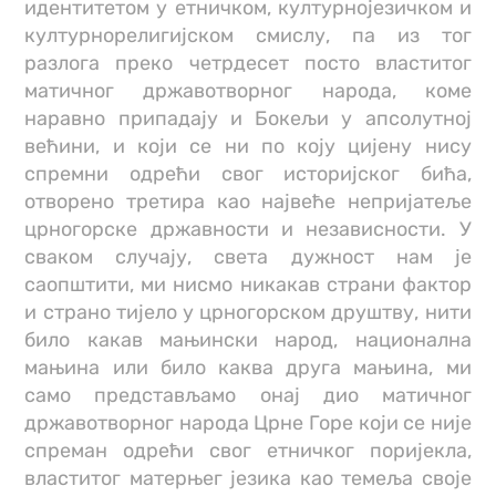
идентитетом у етничком, културнојезичком и
културнорелигијском смислу, па из тог
разлога преко четрдесет посто властитог
матичног државотворног народа, коме
наравно припадају и Бокељи у апсолутној
већини, и који се ни по коју цијену нису
спремни одрећи свог историјског бића,
отворено третира као највеће непријатеље
црногорске државности и независности. У
сваком случају, света дужност нам је
саопштити, ми нисмо никакав страни фактор
и страно тијело у црногорском друштву, нити
било какав мањински народ, национална
мањина или било каква друга мањина, ми
само представљамо онај дио матичног
државотворног народа Црне Горе који се није
спреман одрећи свог етничког поријекла,
властитог матерњег језика као темеља своје