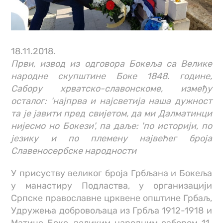
18.11.2018.
Први, извод из одговора Бокеља са Велике
народне скупштине Боке 1848. године,
Сабору хрватско-славонскоме, између
осталог: 'најпрва и најсветија наша дужност
та је јавити пред свијетом, да ми Далматинци
нијесмо но Бокези', па даље: 'по историји, по
језику и по племену највећег броја
Славеносербске народности
У присуству великог броја Грбљана и Бокеља
у манастиру Подластва, у организацији
Српске православне црквене општине Грбаљ,
Удружења добровољаца из Грбља 1912-1918 и
Матице Боке, великим народним сабором 11.