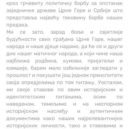
кроз грчевиту политичку борбу за опстанак
заједничке државе Црне Горе и Србије што
представља највећу тековину борбе наших
предака.
Ми се зато, зарад боље и свјетлије
будућности свих грађана Црне Горе, нашег
народа и наше дјеце надамо, да ће се и други
дио нашег матичног народа, а који чине наша
најближа родбина, кумови, пријатељи и
комшије, барем мало озбиљније загледати у
прошлост и покушати још једном преиспитати
своја опредјељења по том питању. Уосталом,
ми своје ставове по овим историјским и
идентитетским питањима, осим по
наведеном, темељимо и на неспорном
историјском наслеђу и аутентичним
документима како наших најрелевантнијих
историјских личности, тако и ставовима и