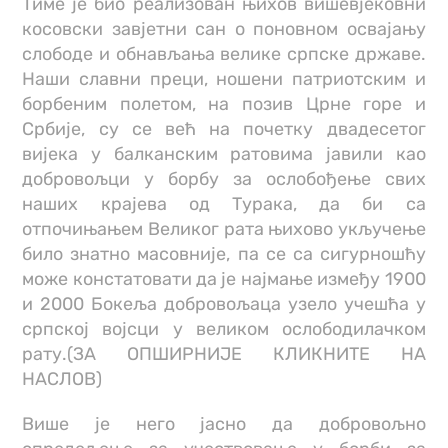
Тиме је био реализован њихов вишевјековни
косовски завјетни сан о поновном освајању
слободе и обнављања велике српске државе.
Наши славни преци, ношени патриотским и
борбеним полетом, на позив Црне горе и
Србије, су се већ на почетку двадесетог
вијека у балканским ратовима јавили као
добровољци у борбу за ослобођење свих
наших крајева од Турака, да би са
отпочињањем Великог рата њихово укључење
било знатно масовније, па се са сигурношћу
може констатовати да је најмање између 1900
и 2000 Бокеља добровољаца узело учешћа у
српској војсци у великом ослободилачком
рату.(ЗА ОПШИРНИЈЕ КЛИКНИТЕ НА
НАСЛОВ)
Више је него јасно да добровољно