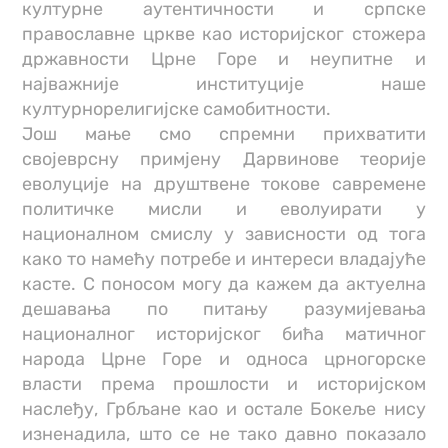
културне аутентичности и српске
православне цркве као историјског стожера
државности Црне Горе и неупитне и
најважније институције наше
културнорелигијске самобитности.
Још мање смо спремни прихватити
својеврсну примјену Дарвинове теорије
еволуције на друштвене токове савремене
политичке мисли и еволуирати у
националном смислу у зависности од тога
како то намећу потребе и интереси владајуће
касте. С поносом могу да кажем да актуелна
дешавања по питању разумијевања
националног историјског бића матичног
народа Црне Горе и односа црногорске
власти према прошлости и историјском
наслеђу, Грбљане као и остале Бокеље нису
изненадила, што се не тако давно показало