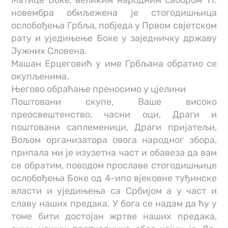
новембра обиљежена је стогодишњица
ослобођења Грбља, побједа у Првом свјетском
рату и уједињење Боке у заједничку државу
Јужних Словена.
Машан Ерцеговић у име Грбљана обратио се
окупљенима.
Његово обраћање преносимо у цјелини
Поштовани скупе, Ваше високо
преосвештенство, часни оци, Драги и
поштовани саплеменици, Драги пријатељи,
Вољом организатора овога народног збора,
припала ми је изузетна част и обавеза да вам
се обратим, поводом прославе стогодишњице
ослобођења Боке од 4-ипо вјековне туђинске
власти и уједињења са Србијом а у част и
славу наших предака. У бога се надам да ћу у
томе бити достојан жртве наших предака,