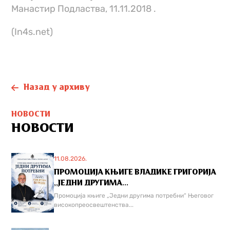
Манастир Подластва, 11.11.2018 .
(In4s.net)
Назад у архиву
НОВОСТИ
НОВОСТИ
11.08.2026.
ПРОМОЦИЈА КЊИГЕ ВЛАДИКЕ ГРИГОРИЈА
,,ЈЕДНИ ДРУГИМА...
Промоција књиге „Једни другима потребни“ Његовог
високопреосвештенства...