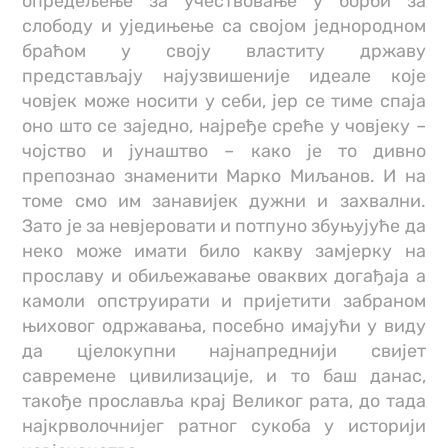
опредељење за учествовање у борби за
слободу и уједињење са својом једнородном
браћом у своју властиту државу
представљају најузвишеније идеале које
човjек може носити у себи, јер се тиме спаја
оно што се заједно, најређе среће у човјеку –
чојство и јунаштво – како је то дивно
препознао знаменити Марко Миљанов. И на
томе смо им занавијек дужни и захвални.
Зато је за невјеровати и потпуно збуњујуће да
неко може имати било какву замјерку на
прославу и обиљежавање оваквих догађаја а
камоли опструирати и пријетити забраном
њиховог одржавања, посебно имајући у виду
да цјелокупни најнапреднији свијет
савремене цивилизације, и то баш данас,
такође прославља крај Великог рата, до тада
најкрволочнијег ратног сукоба у историји