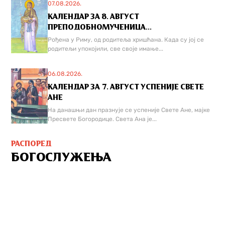
07.08.2026.
КАЛЕНДАР ЗА 8. АВГУСТ
ПРЕПОДОБНОМУЧЕНИЦА...
Рођена у Риму, од родитеља хришћана. Када су јој се
родитељи упокојили, све своје имање...
06.08.2026.
КАЛЕНДАР ЗА 7. АВГУСТ УСПЕНИЈЕ СВЕТЕ
АНЕ
На данашњи дан празнује се успеније Свете Ане, мајке
Пресвете Богородице. Света Ана је...
РАСПОРЕД
БОГОСЛУЖЕЊА