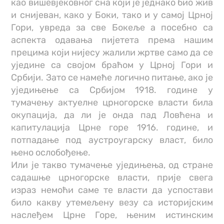
као вишевјековног сна који је једнако био жив
и снијеван, како у Боки, тако и у самој Црној
Гори, увреда за све Бокеље а посебно са
аспекта одавања пијетета према нашим
прецима који нијесу жалили жртве само да се
уједине са својом браћом у Црној Гори и
Србији. Зато се намеће логично питање, ако је
уједињење са Србијом 1918. године у
тумачењу актуелне црногорске власти била
окупација, да ли је онда пад Ловћена и
капитулација Црне горе 1916. године, и
потпадање под аустроугарску власт, било
њено ослобођење.
Или је такво тумачење уједињења, од стране
садашње црногорске власти, прије свега
израз немоћи саме те власти да успостави
било какву утемељену везу са историјским
наслеђем Црне Горе, њеним истинским