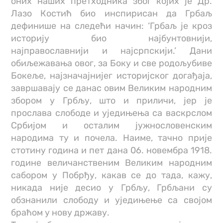
оних наших претходника због којих је Др.
Лазо Костић био инспирисан да Грбаљ
дефинише на следећи начин: ‘Грбаљ је кроз
историју био најбунтовнији,
најправославнији и најсрпскији.’ Дани
обиљежавања овог, за Боку и све родољубиве
Бокеље, најзначајнијег историјског догађаја,
завршавају се данас овим Великим народним
збором у Грбљу, што и приличи, јер је
прослава слободе и уједињења са васкрслом
Србијом и осталим јужнословенским
народима ту и почела. Наиме, тачно прије
стотину година и пет дана 06. новембра 1918.
године величанственим Великим народним
сабором у Побрђу, какав се до тада, кажу,
никада није десио у Грбљу, Грбљани су
обзнанили слободу и уједињење са својом
браћом у нову државу.