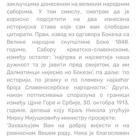
закључцима донесеним на великим народним
саборима. У том смислу, сматрам да је
корисно подсјетити на два изнесена
историјска става које сам вам слободан
цитирати. Први, извод из одговора Бокеља са
Велике народне скупштине Боке 1848.
године, Сабору хрватско-славонскоме,
између осталог: ‘најпрва и најсветија наша
дужност та је јавити пред свијетом, да ми
Далматинци нијесмо но Бокези’, па даље: ‘по
историји, по језику и по племену највећег
броја Славеносербске народности.’ Други,
након потписивања споразума о граници
између Црне Горе и Србије, 30. октобра 1913.
године, депеша коју Краљ Никола упућује
Мирку Мијушковићу министру просвјете:
‘Захваљујем Вам на доброј вијести и на
ревносном Вешем раду. Нека је благословен