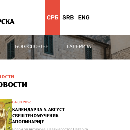
СРБ
SRB
ENG
РСКА
БОГОСЛОВЉЕ
ГАЛЕРИЈА
ВОСТИ
ОВОСТИ
04.08.2026.
КАЛЕНДАР ЗА 5. АВГУСТ
СВЕШТЕНОМУЧЕНИК
АПОЛИНАРИЈЕ
Родом од Антиохије. Свети апостол Петар га