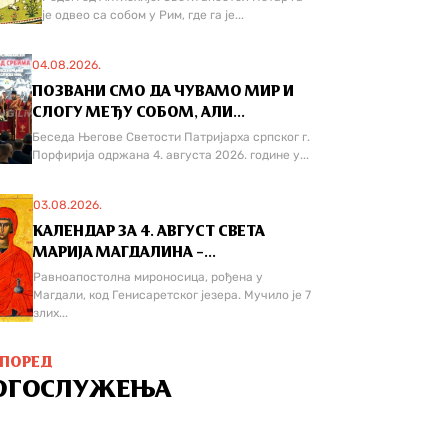
је одвео са собом у Рим, где га је...
04.08.2026.
ПОЗВАНИ СМО ДА ЧУВАМО МИР И
СЛОГУ МЕЂУ СОБОМ, АЛИ...
Беседа Његове Светости Патријарха српског г.
Порфирија одржана 4. августа 2026. године у...
03.08.2026.
КАЛЕНДАР ЗА 4. АВГУСТ СВЕТА
МАРИЈА МАГДАЛИНА –...
Равноапостолна мироносица, рођена у
Магдали, код Генисаретског језера. Мучилo је 7
злих...
СПОРЕД
ОГОСЛУЖЕЊА