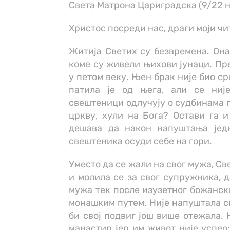
Света Матрона Цариградска (9/22 
Христос посреди нас, драги моји чи
Житија Светих су безвременa. Онa 
коме су живели њихови јунаци. Пр
у петом веку. Њен брак није био ср
патила је од њега, али се ниј
свештеници одлучују о судбинама п
цркву, хули на Бога? Остави га и
дешава да након напуштања једн
свештеника осуди себе на гори.
Уместо да се жали на свог мужа, Св
и молила се за свог супружника, д
мужа тек после изузетног божанско
монашким путем. Није напуштала св
би свој подвиг још више отежала. 
манастир јер им живот није успео: