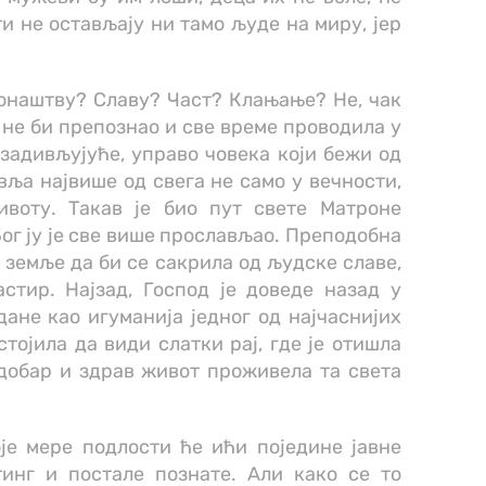
ти не остављају ни тамо људе на миру, јер
онаштву? Славу? Част? Клањање? Не, чак
о не би препознао и све време проводила у
 задивљујуће, управо човека који бежи од
ља највише од свега не само у вечности,
воту. Такав је био пут свете Матроне
Бог ју је све више прослављао. Преподобна
ај земље да би се сакрила од људске славе,
стир. Најзад, Господ је доведе назад у
дане као игуманија једног од најчаснијих
стојила да види слатки рај, где је отишла
 добар и здрав живот проживела та света
оје мере подлости ће ићи поједине јавне
тинг и постале познате. Али како се то