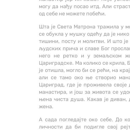
могу да нађу посао итд. Али страс
од себе не можете побећи.
Шта је Света Матрона тражила у м
се обукла у мушку одећу да је ник
тишини, посту и молитви. И што је
људских прича и славе Бог прослав
него не ретко и у земаљском жи
Цариградске. Ма колико се крила, 
је отишла, могло би се рећи, на кр
али се тамо око ње створио мана
Цариград, где је проживела своје 
манастира, и још за живота се удо
њена чиста душа. Какав је диван,
жена.
А сада погледајте око себе. До к
личности да би подигле свој реј