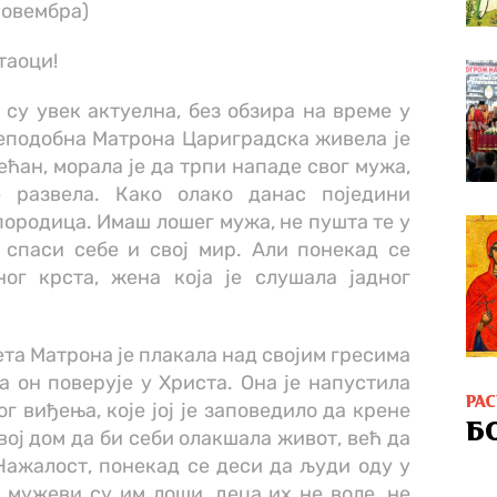
новембра)
таоци!
су увек актуелна, без обзира на време у
еподобна Матрона Цариградска живела је
ећан, морала је да трпи нападе свог мужа,
е развела. Како олако данас поједини
ородица. Имаш лошег мужа, не пушта те у
 спаси себе и свој мир. Али понекад се
ог крста, жена која је слушала јадног
ета Матрона је плакала над својим гресима
а он поверује у Христа. Она је напустила
РА
г виђења, које јој је заповедило да крене
Б
ој дом да би себи олакшала живот, већ да
Нажалост, понекад се деси да људи оду у
 мужеви су им лоши, деца их не воле, не