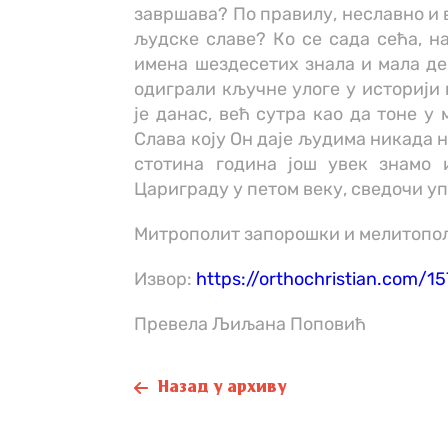
завршава? По правилу, неславно и 
људске славе? Ко се сада сећа, н
имена шездесетих знала и мала де
одиграли кључне улоге у историји 
је данас, већ сутра као да тоне у 
Слава коју Он даје људима никада 
стотина година још увек знамо 
Цариграду у петом веку, сведочи уп
Митрополит запорошки и мелитопољ
Извор:
https://orthochristian.com/1
Превела Љиљана Поповић
Назад у архиву