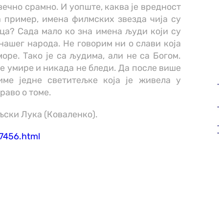
вечно срамно. И уопште, каква је вредност
а пример, имена филмских звезда чија су
ца? Сада мало ко зна имена људи који су
нашег народа. Не говорим ни о слави која
море. Тако је са људима, али не са Богом.
не умире и никада не бледи. Да после више
име једне светитељке која је живела у
раво о томе.
ски Лука (Коваленко).
57456.html