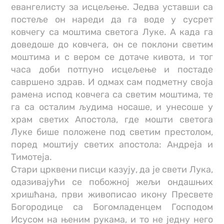
евангелисту за исцељење. Једва уставши са
постеље он нареди да га воде у сусрет
ковчегу са моштима светога Луке. А када га
доведоше до ковчега, он се поклони светим
моштима и с вером се дотаче кивота, и тог
часа доби потпуно исцељење и постаде
савршено здрав. И одмах сам подметну своја
рамена испод ковчега са светим моштима, те
га са осталим људима носаше, и унесоше у
храм светих Апостола, где мошти светога
Луке бише положене под светим престолом,
поред моштију светих апостола: Андреја и
Тимотеја.
Стари црквени писци казују, да је свети Лука,
одазивајући се побожној жељи ондашњих
хришћана, први живописао икону Пресвете
Богородице са Богомладенцем Господом
Исусом на њеним рукама, и то не једну него