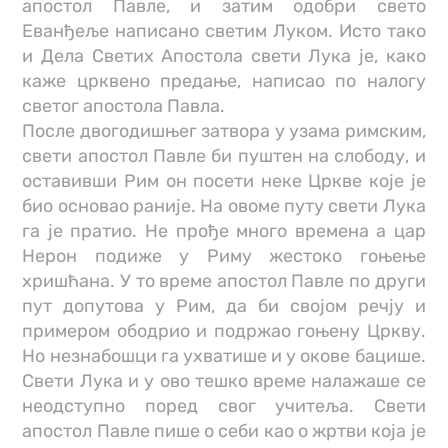
апостол Павле, и затим одобри свето
Еванђеље написано светим Луком. Исто тако
и Дела Светих Апостола свети Лука је, како
каже црквено предање, написао по налогу
светог апостола Павла.
После двогодишњег затвора у узама римским,
свети апостол Павле би пуштен на слободу, и
оставивши Рим он посети неке Цркве које је
био основао раније. На овоме путу свети Лука
га је пратио. Не прође много времена а цар
Нерон подиже у Риму жестоко гоњење
хришћана. У то време апостол Павле по други
пут допутова у Рим, да би својом речју и
примером ободрио и подржао гоњену Цркву.
Но незнабошци га ухватише и у окове бацише.
Свети Лука и у ово тешко време налажаше се
неодступно поред свог учитеља. Свети
апостол Павле пише о себи као о жртви која је