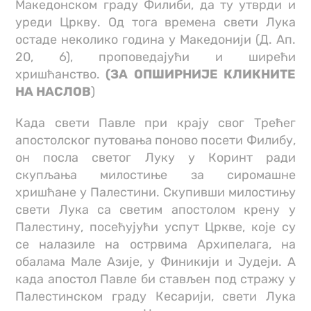
Македонском граду Филиби, да ту утврди и
уреди Цркву. Од тога времена свети Лука
остаде неколико година у Македонији (Д. Ап.
20, 6), проповедајући и ширећи
хришћанство.
(ЗА ОПШИРНИЈЕ КЛИКНИТЕ
НА НАСЛОВ
)
Када свети Павле при крају свог Трећег
апостолског путовања поново посети Филибу,
он посла светог Луку у Коринт ради
скупљања милостиње за сиромашне
хришћане у Палестини. Скупивши милостињу
свети Лука са светим апостолом крену у
Палестину, посећујући успут Цркве, које су
се налазиле на острвима Архипелага, на
обалама Мале Азије, у Финикији и Јудеји. А
када апостол Павле би стављен под стражу у
Палестинском граду Кесарији, свети Лука