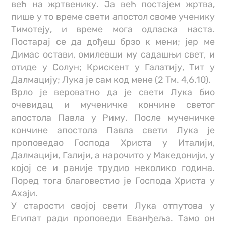
већ на жртвенику. Ја већ постајем жртва,
пише у то време свети апостол своме ученику
Тимотеју, и време мога одласка наста.
Постарај се да дођеш брзо к мени; јер ме
Димас остави, омилевши му садашњи свет, и
отиде у Солун; Крискент у Галатију, Тит у
Далмацију; Лука је сам код мене (2 Тм. 4,6.10).
Врло је вероватно да је свети Лука био
очевидац и мученичке кончине светог
апостола Павла у Риму. После мученичке
кончине апостола Павла свети Лука је
проповедао Господа Христа у Италији,
Далмацији, Галији, а нарочито у Македонији, у
којој се и раније трудио неколико година.
Поред тога благовестио је Господа Христа у
Ахаји.
У старости својој свети Лука отпутова у
Египат ради проповеди Еванђеља. Тамо он