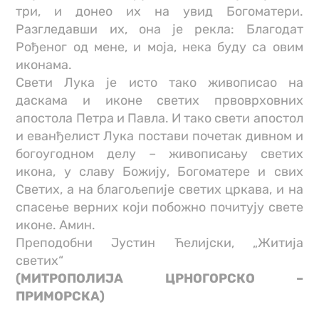
три, и донео их на увид Богоматери.
Разгледавши их, она је рекла: Благодат
Рођеног од мене, и моја, нека буду са овим
иконама.
Свети Лука је исто тако живописао на
даскама и иконе светих првоврховних
апостола Петра и Павла. И тако свети апостол
и еванђелист Лука постави почетак дивном и
богоугодном делу – живописању светих
икона, у славу Божију, Богоматере и свих
Светих, а на благољепије светих цркава, и на
спасење верних који побожно почитују свете
иконе. Амин.
Преподобни Јустин Ћелијски, „Житија
светих“
(МИТРОПОЛИЈА ЦРНОГОРСКО –
ПРИМОРСКА)