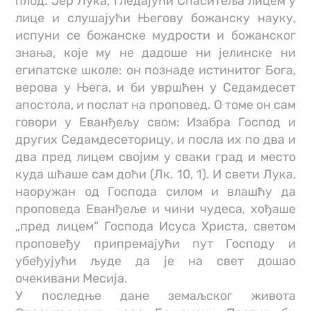
плод. Јер Лука, гледајући Спаситеља лицем у
лице и слушајући Његову божанску науку,
испуни се божанске мудрости и божанског
знања, које му не дадоше ни јелинске ни
египатске школе: он познаде истинитог Бога,
верова у Њега, и би увршћен у Седамдесет
апостола, и послат на проповед. О томе он сам
говори у Еванђељу свом: Изабра Господ и
других Седамдесеторицу, и посла их по два и
два пред лицем својим у сваки град и место
куда шћаше сам доћи (Лк. 10, 1). И свети Лука,
наоружан од Господа силом и влашћу да
проповеда Еванђеље и чини чудеса, хођаше
„пред лицем“ Господа Исуса Христа, светом
проповеђу припремајући пут Господу и
убеђујући људе да је на свет дошао
очекивани Месија.
У последње дане земаљског живота