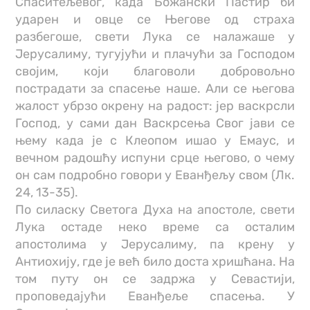
Спаситељевог, када Божански Пастир би
ударен и овце се Његове од страха
разбегоше, свети Лука се налажаше у
Јерусалиму, тугујући и плачући за Господом
својим, који благоволи добровољно
пострадати за спасење наше. Али се његова
жалост убрзо окрену на радост: јер васкрсли
Господ, у сами дан Васкрсења Свог јави се
њему када је с Клеопом ишао у Емаус, и
вечном радошћу испуни срце његово, о чему
он сам подробно говори у Еванђељу свом (Лк.
24, 13-35).
По силаску Светога Духа на апостоле, свети
Лука остаде неко време са осталим
апостолима у Јерусалиму, па крену у
Антиохију, где је већ било доста хришћана. На
том путу он се задржа у Севастији,
проповедајући Еванђеље спасења. У