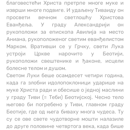
благовестећи Христа претрпе многе муке и
изврши многе подвиге. И удаљену Тиваиду он
просвети вечном светлошћу Христова
Еванђеља. У граду Александрији он
рукоположи за епископа Авилија на место
Аниана, рукоположеног светим еванђелистом
Марком. Вративши се у Грчку, свети Лука
устроји Цркве нарочито у Беотији,
рукоположи свештенике и ђаконе, исцели
болесне телом и душом.
Светом Луки беше осамдесет четири година,
када га злобни идолопоклоници ударише на
муке Христа ради и обесише о једној маслини
у граду Тиви (= Теби) Беотијској. Чесно тело
његово би погребено у Тиви, главном граду
Беотије, где од њега биваху многа чудеса. Ту
су се ове свете чудотворне мошти налазиле
до друге половине четвртога века, када бише