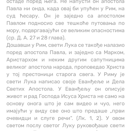
остаде поред њега. Не напусти он апостола
Павла ни онда, када овај би упућен у Рим, на
суд ћесару. Он је заједно са апостолом
Павлом подносио све тешкоће путовања по
мору, подвргавајући се великим опасностима
(ср. Д. А. 27 и 28 глава).
Дошавши у Рим, свети Лука се такође налазио
поред апостола Павла, и заједно са Марком,
Аристархом и неким другим сапутницима
великог апостола народа, проповедао Христа
у тој престоници старога свега. У Риму је
свети Лука написао своје Еванђеље и Дела
Светих Апостола. У Еванђељу он описује
живот и рад Господа Исуса Христа не само на
основу онога што је сам видео и чуо, него
имајући у виду све оно што предаше „први
очевидци и слуге речи“. (Лк. 1, 2). У овом
светом послу светог Луку руковођаше свети