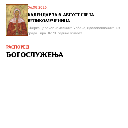
06.08.2026.
КАЛЕНДАР ЗА 6. АВГУСТ СВЕТА
ВЕЛИКОМУЧЕНИЦА...
Кћерка царског намесника Урбана, идолопоклоника, из
града Тира. До 11. године живота...
РАСПОРЕД
БОГОСЛУЖЕЊА