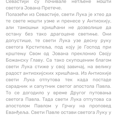
Севастији су почивале нетљене мошти
светога Јована Претече.
Полазећи из Севастије, свети Лука је хтео да
те свете мошти узме и пренесе у Антиохију,
али тамошњи хришћани не дозволише да
остану без тако драгоцене светиње. Они
допустише, те свети Лука узе десну руку
светога Крститеља, под коју је Господ при
крштењу Свом од Јована преклонио Своју
Божанску Главу. Са тако скупоценим благом
свети Лука стиже у свој завичај, на велику
радост антиохијских хришћана. Из Антиохије
свети Лука отпутова тек када постаде
сарадник и сапутник светог апостола Павла.
То се догодило у време Другог путовања
светога Павла. Тада свети Лука отпутова са
апостолом Павлом у Грчку на проповед
Еванђеља. Свети Павле остави светога Луку у