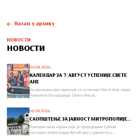
Назад у архиву
НОВОСТИ
НОВОСТИ
06.08.2026.
КАЛЕНДАР ЗА 7. АВГУСТ УСПЕНИЈЕ СВЕТЕ
АНЕ
На данашњи дан празнује се успеније Свете Ане, мајке
Пресвете Богородице. Света Ана је...
06.08.2026.
САОПШТЕЊЕ ЗА ЈАВНОСТ МИТРОПОЛИЈЕ...
Поводом низа изјава које је предсједник Србије
господин Александар Вучић дао у јавности у...