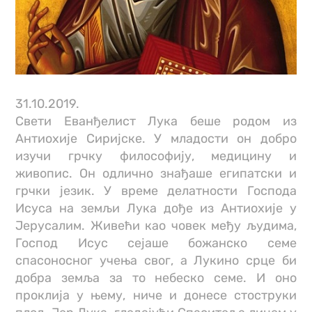
31.10.2019.
Свети Еванђелист Лука беше родом из
Антиохије Сиријске. У младости он добро
изучи грчку философију, медицину и
живопис. Он одлично знађаше египатски и
грчки језик. У време делатности Господа
Исуса на земљи Лука дође из Антиохије у
Јерусалим. Живећи као човек међу људима,
Господ Исус сејаше божанско семе
спасоносног учења свог, а Лукино срце би
добра земља за то небеско семе. И оно
проклија у њему, ниче и донесе стоструки