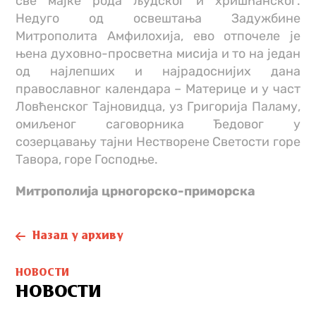
све мајке рода људског и хришћанског.
Недуго од освештања Задужбине
Митрополита Амфилохија, ево отпочеле је
њена духовно-просветна мисија и то на један
од најлепших и најрадоснијих дана
православног календара – Материце и у част
Ловћенског Тајновидца, уз Григорија Паламу,
омиљеног саговорника Ђедовог у
созерцавању тајни Нестворене Светости горе
Тавора, горе Господње.
Митрополијa црногорско-приморскa
Назад у архиву
НОВОСТИ
НОВОСТИ