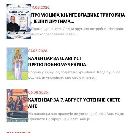
11.08.2026.
ПРОМОЦИЈА КЊИГЕ ВЛАДИКЕ ГРИГОРИЈА
,,ЈЕДНИ ДРУГИМА...
Промоција књиге „Једни другима потребни“ Његовог
високопреосвештенства...
07.08.2026.
КАЛЕНДАР ЗА 8. АВГУСТ
ПРЕПОДОБНОМУЧЕНИЦА...
Рођена у Риму, од родитеља хришћана. Када су јој се
родитељи упокојили, све своје имање...
06.08.2026.
КАЛЕНДАР ЗА 7. АВГУСТ УСПЕНИЈЕ СВЕТЕ
АНЕ
На данашњи дан празнује се успеније Свете Ане, мајке
Пресвете Богородице. Света Ана је...