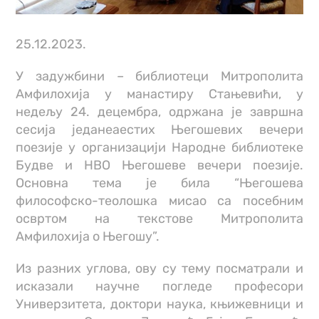
25.12.2023.
У задужбини – библиотеци Митрополита
Амфилохија у манастиру Стањевићи, у
недељу 24. децембра, одржана је завршна
сесија једанеаестих Његошевих вечери
поезије у организацији Народне библиотеке
Будве и НВО Његошеве вечери поезије.
Основна тема је била “Његошева
философско-теолошка мисао са посебним
освртом на текстове Митрополита
Амфилохија о Његошу”.
Из разних углова, ову су тему посматрали и
исказали научне погледе професори
Универзитета, доктори наука, књижевници и