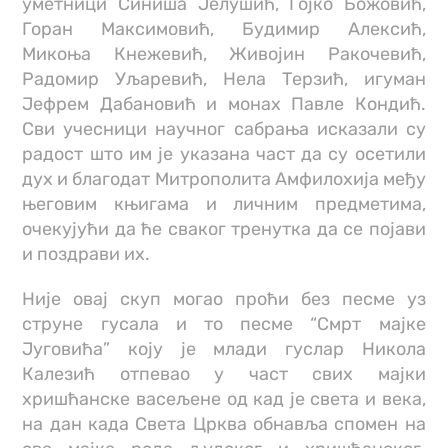
уметници Синиша Јелушић, Гојко Божовић,
Горан Максимовић, Будимир Алексић,
Микоња Кнежевић, Живојин Ракочевић,
Радомир Уљаревић, Нела Терзић, игуман
Јефрем Дабановић и монах Павле Кондић.
Сви учесници научног сабрања исказали су
радост што им је указана част да су осетили
дух и благодат Митрополита Амфилохија међу
његовим књигама и личним предметима,
очекујући да ће сваког тренутка да се појави
и поздрави их.
Није овај скуп могао проћи без песме уз
струне гусала и то песме “Смрт мајке
Југовића” коју је млади гуслар Никола
Калезић отпевао у част свих мајки
хришћанске васељене од кад је света и века,
на дан када Света Црква обнавља спомен на