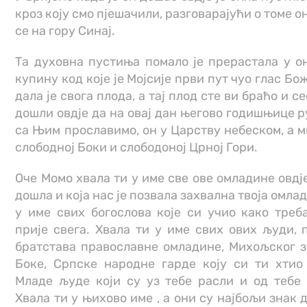
кроз коју смо пјешачили, разговарајући о томе он
се на гору Синај.
Та духовна пустиња помало је прерастала у о
купину код које је Мојсије први пут чуо глас Бо
дала је свога плода, а тај плод сте ви браћо и се
дошли овдје да на овај дан његово годишњице
са Њим прославимо, он у Царству небеском, а м
слободној Боки и слободоној Црној Гори.
Оче Момо хвала ти у име све ове омладине овдје 
дошла и која нас је позвала захвална твоја омла
у име свих богослова које си учио како треб
прије свега. Хвала ти у име свих ових људи,
братстава православне омладине, Михољског з
Боке, Српске народне гарде коју си ти хтио
Младе људе који су уз тебе расли и од тебе 
Хвала ти у њихово име , а они су најбољи знак 