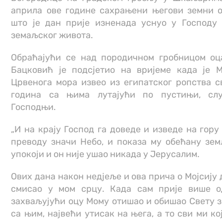
априла ове године сахрањени његови земни о
што је дан прије изненада уснуо у Господу 
земаљског живота.
Обраћајући се над породичном гробницом оц
Бацковић је подсјетио на вријеме када је М
Црвенога мора извео из египатског ропства с
година са њима лутајући по пустињи, слу
Господњи.
„И на крају Господ га доведе и изведе на гору 
преводу значи Небо, и показа му обећану зем
упокоји и он није ушао никада у Јерусалим.
Ових дана након недјеље и ова прича о Мојсију д
смисао у мом срцу. Када сам прије више о
захваљујући оцу Мому отишао и обишао Свету 
са њим, највећи утисак на њега, а то сви ми ко