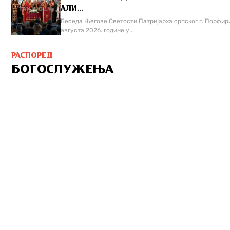
АЛИ...
Беседа Његове Светости Патријарха српског г. Порфири
августа 2026. године у...
РАСПОРЕД
БОГОСЛУЖЕЊА