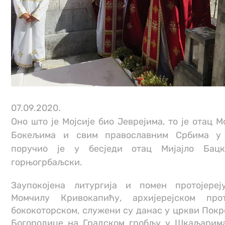
07.09.2020.
Оно што је Мојсије био Јеврејима, то је отац 
Бокељима и свим православним Србима у 
поручио је у бесједи отац Мијајло Бацк
горњогрбаљски.
Заупокојена литургија и помен протојереј
Момчилу Кривокапићу, архијерејском прот
бококоторском, служени су данас у цркви Пок
Богородице на Градском гробљу у Шкаљарима,