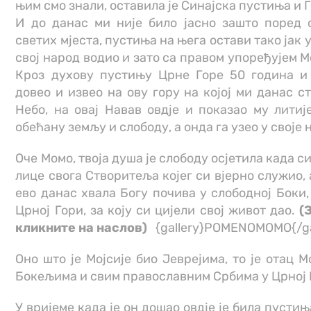
њим смо знали, оставила је Синајска пустиња и Г
И до данас ми није било јасно зашто поред 
светих мјеста, пустиња на њега остави тако јак у
свој народ водио и зато са правом упоређујем Мо
Кроз духову пустињу Црне Горе 50 година и 
довео и извео на ову гору на којој ми данас ст
Небо, на овај Навав овдје и показао му литиј
обећану земљу и слободу, а онда га узео у своје 
Оче Момо, твоја душа је слободу осјетила када с
лице свога Створитеља којег си вјерно служио, а
ево данас хвала Богу почива у слободној Боки,
Црној Гори, за коју си цијели свој живот дао.
(
кликните на наслов)
{gallery}POMENOMOMO{/ga
Оно што је Мојсије био Јеврејима, то је отац 
Бокељима и свим православним Србима у Црној 
У вријеме када је он дошао овдје је била пустињ