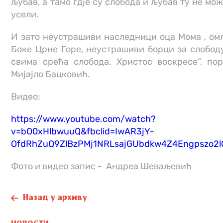
љубав, а тамо гдје су слобода и љубав ту не мож
усели.
И зато неустрашиви наследници оца Мома , ом
Боке Црне Горе, неустрашиви борци за слободу
свима срећа слобода. Христос воскресе“, пор
Мијајло Бацковић.
Видео:
https://www.youtube.com/watch?
v=bO0xHlbwuuQ&fbclid=IwAR3jY-
OfdRhZuQ9ZlBzPMj1NRLsajGUbdkw4Z4Engpszo2l
Фото и видео запис - Андреа Шеваљевић
Назад у архиву