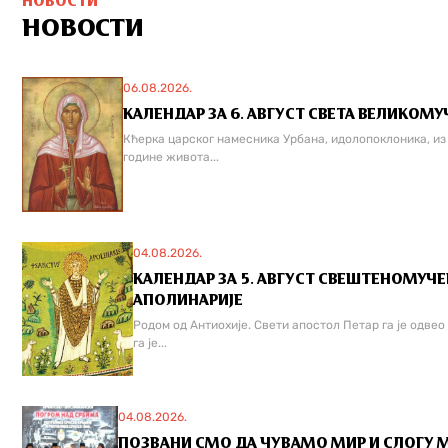
НОВОСТИ
НОВОСТИ
06.08.2026.
КАЛЕНДАР ЗА 6. АВГУСТ СВЕТА ВЕЛИКОМУЧ
Кћерка царског намесника Урбана, идолопоклоника, из г
године живота...
04.08.2026.
КАЛЕНДАР ЗА 5. АВГУСТ СВЕШТЕНОМУЧ
АПОЛИНАРИЈЕ
Родом од Антиохије. Свети апостол Петар га је одвео 
га је...
04.08.2026.
ПОЗВАНИ СМО ДА ЧУВАМО МИР И СЛОГУ 