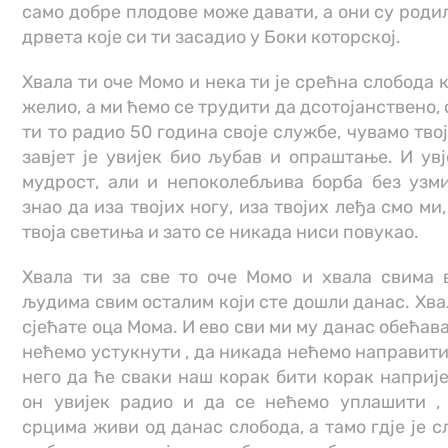
само добре плодове може давати, а они су роди
дрвета које си ти засадио у Боки которској.
Хвала ти оче Момо и нека ти је срећна слобода к
желио, а ми ћемо се трудити да дсотојанствено, 
ти то радио 50 година своје службе, чувамо твој 
завјет је увијек био љубав и опраштање. И увј
мудрост, али и непоколебљива борба без узми
знао да иза твојих ногу, иза твојих леђа смо ми,
твоја светиња и зато се никада ниси повукао.
Хвала ти за све то оче Момо и хвала свима 
људима свим осталим који сте дошли данас. Хва
сјећате оца Мома. И ево сви ми му данас обећав
нећемо устукнути , да никада нећемо направити
него да ће сваки наш корак бити корак наприје
он увијек радио и да се нећемо уплашити ,
срцима живи од данас слобода, а тамо гдје је сл