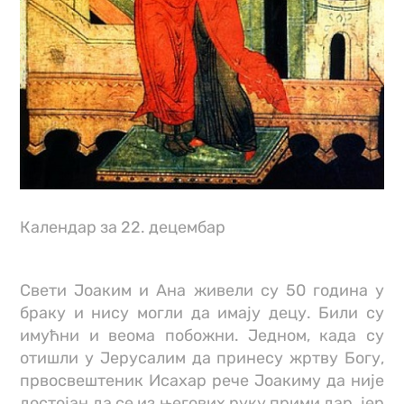
Календар за 22. децембар
Свети Јоаким и Ана живели су 50 година у
браку и нису могли да имају децу. Били су
имућни и веома побожни. Једном, када су
отишли у Јерусалим да принесу жртву Богу,
првосвештеник Исахар рече Јоакиму да није
достојан да се из његових руку прими дар, јер