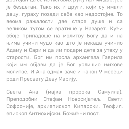
је бездетан. Тако их и други, који су имали
децу, гураху позади себе као недостојне. То
веома ражалости две старе душе и са
великом тугом се вратише у Назарет. Кући
обоје припадоше на молитву Богу да и на
њима учини чудо као што је некада учинио
Адаму и Сари и да им подари дете за утеху у
старости. Бог им посла архангела Гаврила
који им објави да је Бог услишио њихове
молитве. И Ана одмах заче и након 9 месеци
роди Пресвету Деву Марију.
Света Ана (мајка пророка Самуила).
Преподобни Стефан Новосијатељ. Свети
Софроније, архиепископ Кипарски. Теофил,
епископ Антиохијски. Божићни пост.