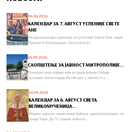
06.08.2026.
КАЛЕНДАР ЗА 7. АВГУСТ УСПЕНИЈЕ СВЕТЕ
АНЕ
На данашњи дан празнује се успеније Свете Ане, мајке
Пресвете Богородице. Света Ана је...
06.08.2026.
САОПШТЕЊЕ ЗА ЈАВНОСТ МИТРОПОЛИЈЕ...
Поводом низа изјава које је предсједник Србије
господин Александар Вучић дао у јавности у...
06.08.2026.
КАЛЕНДАР ЗА 6. АВГУСТ СВЕТА
ВЕЛИКОМУЧЕНИЦА...
Кћерка царског намесника Урбана, идолопоклоника, из
града Тира. До 11. године живота...