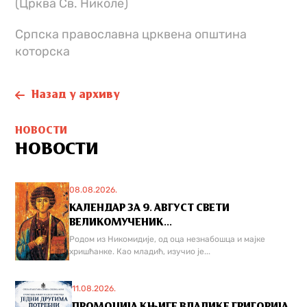
(Црква Св. Николе)
Српска православна црквена општина
которска
Назад у архиву
НОВОСТИ
НОВОСТИ
08.08.2026.
КАЛЕНДАР ЗА 9. АВГУСТ СВЕТИ
ВЕЛИКОМУЧЕНИК...
Родом из Никомидије, од оца незнабошца и мајке
хришћанке. Као младић, изучио је...
11.08.2026.
ПРОМОЦИЈА КЊИГЕ ВЛАДИКЕ ГРИГОРИЈА