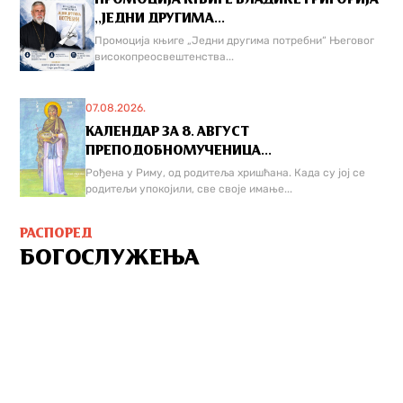
,,ЈЕДНИ ДРУГИМА...
Промоција књиге „Једни другима потребни“ Његовог
високопреосвештенства...
07.08.2026.
КАЛЕНДАР ЗА 8. АВГУСТ
ПРЕПОДОБНОМУЧЕНИЦА...
Рођена у Риму, од родитеља хришћана. Када су јој се
родитељи упокојили, све своје имање...
РАСПОРЕД
БОГОСЛУЖЕЊА