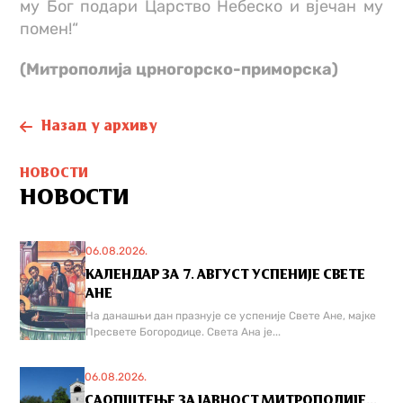
му Бог подари Царство Небеско и вјечан му
помен!“
(Митрополија црногорско-приморска)
Назад у архиву
НОВОСТИ
НОВОСТИ
06.08.2026.
КАЛЕНДАР ЗА 7. АВГУСТ УСПЕНИЈЕ СВЕТЕ
АНЕ
На данашњи дан празнује се успеније Свете Ане, мајке
Пресвете Богородице. Света Ана је...
06.08.2026.
САОПШТЕЊЕ ЗА ЈАВНОСТ МИТРОПОЛИЈЕ...