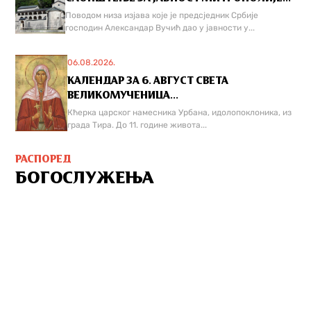
Поводом низа изјава које је предсједник Србије
господин Александар Вучић дао у јавности у...
06.08.2026.
КАЛЕНДАР ЗА 6. АВГУСТ СВЕТА
ВЕЛИКОМУЧЕНИЦА...
Кћерка царског намесника Урбана, идолопоклоника, из
града Тира. До 11. године живота...
РАСПОРЕД
БОГОСЛУЖЕЊА