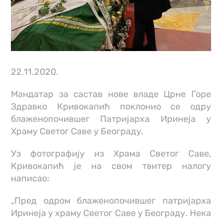
22.11.2020.
Мандатар за састав нове владе Црне Горе
Здравко Кривокапић поклонио се одру
блаженопочившег Патријарха Иринеја у
Храму Светог Саве у Београду.
Уз фотографију из Храма Светог Саве,
Кривокапић је на свом твитер налогу
написао:
„Пред одром блаженопочившег патријарха
Иринеја у храму Светог Саве у Београду. Нека