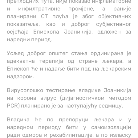
претходних пута, није показао инфламаторне
и инфилтративне промјене, а раније
планирани CT плућа је због објективних
показатеља, као и доброг субјективног
осјећаја Епископа Јоаникија, одложен за
наредни период.
Усљед доброг општег стања ординирана је
адекватна терапија од стране љекара, а
Епископ ће и надаље бити под на љекарским
надзором.
Вирусолошко тестирање владике Јоаникија
на корона вирус (дијагностичком методом
PCR) планирано је за наступајућу седмицу.
Владика ће по препоруци љекара и у
наредном периоду бити у самоизолацији
ради одмора и рехабилитације, а по изласку