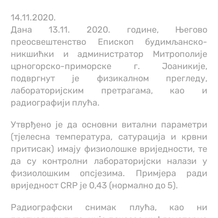
14.11.2020.
Дана 13.11. 2020. године, Његово
преосвештенство Епископ будимљанско-
никшићки и администратор Митрополије
црногорско-приморске г. Јоаникије,
подвргнут је физикалном прегледу,
лабораторијским претрагама, као и
радиографији плућа.
Утврђено је да основни витални параметри
(тјелесна температура, сатурација и крвни
притисак) имају физиолошке вриједности, те
да су контролни лабораторијски налази у
физиолошким опсјезима. Примјера ради
вриједност CRP је 0,43 (нормално до 5).
Радиографски снимак плућа, као ни