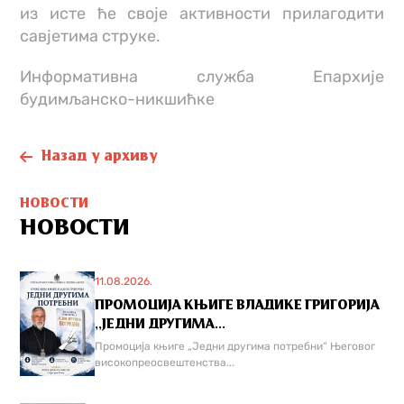
из исте ће своје активности прилагодити
савјетима струке.
Информативна служба Епархије
будимљанско-никшићке
Назад у архиву
НОВОСТИ
НОВОСТИ
11.08.2026.
ПРОМОЦИЈА КЊИГЕ ВЛАДИКЕ ГРИГОРИЈА
,,ЈЕДНИ ДРУГИМА...
Промоција књиге „Једни другима потребни“ Његовог
високопреосвештенства...