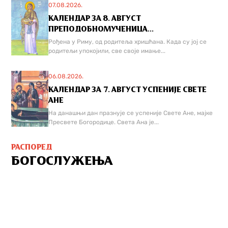
07.08.2026.
КАЛЕНДАР ЗА 8. АВГУСТ
ПРЕПОДОБНОМУЧЕНИЦА...
Рођена у Риму, од родитеља хришћана. Када су јој се
родитељи упокојили, све своје имање...
06.08.2026.
КАЛЕНДАР ЗА 7. АВГУСТ УСПЕНИЈЕ СВЕТЕ
АНЕ
На данашњи дан празнује се успеније Свете Ане, мајке
Пресвете Богородице. Света Ана је...
РАСПОРЕД
БОГОСЛУЖЕЊА