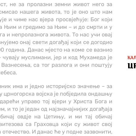
ст, не за пролазни земни живот него за
смисао нашега живота, то је оно што нам
је и чиме нас вјера просвјећује: Бог који
за Њим и гредимо за Њим – и до смрти и у
ога и непролазнога живота. То нас учи овај
нујемо онај свети догађај који се догодио
00 година. Данас мјесто на коме се вазнио
– чувају муслимани, јер и код Мухамеда је
КА
 Вазнесења, са тог разлога и они поштују
Ц
небеса.
азник има и једно историјско значење – за
у црногорска војска је побједила ондашњу
одарећи управо тој вјери у Христа Бога и
, и то је један од најзначајнијих догађаја
бичај овдје на Цетињу, и ми тај обичај
витезова са Граховца који су живот свој
 отечество. И данас ће у подне зазвонити,