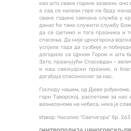
као што сваке године зазвони, оно 
а сад се налази горе на брду изна
сваке године свечана служба у хр
данас ће тамо служити службу Божи
да се сјетимо и тога празника и т
спасења. Да није црногорска војск
успјела тада да сузбије и побијед
догодило са Црном Гором и шта б
Зато, празнујући Спасовдан – вели
и наш свељудски празник, и благ
догађаја спасоносног за нас.
Господу нашем, од Дјеве рођеноме
гори Таворској, распетоме за нас
вазнесеноме на небеса, нека је слав
Извор: Часопис “Светигора” бр. 263
(МИТРОПОЛИЈА ЦРНОГОРСКО-П