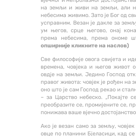
вјечног и непролазног достојанства
на земљи и живи на земљи, али н
небесима живимо. Зато је Бог од св
усправним. Везан је дакле за земљу
ум његов, срце његово, онај ко
према небесима, према ономе ш
опширније кликните на наслов)
Све философије овога свијета и ид
времена, човјека и његов живот 
овдје на земљи. Једино Господ отк
правог живота: човјек је рођен на з
оно што је сам Господ рекао и ста
– за Царство небеско. „Покајте с
преобразите се, промијените се, п
понижава ваше вјечно достојанство 
Ако је везан само за земљу, човје
овце по планини Бјеласици, кад се