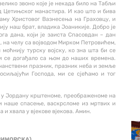
велико звоно које је некада било на Табљи
д Цетињског манастира. И као што и бива
аму Христовог Вазнесења на Граховцу, и
ју наш брат, владика Јоаникије. Добро је
ога дана, који је заиста Спасовдан – дан
а, на челу са војводом Мирком Петровићем,
и моћнију турску војску, ко зна шта би се
и се догађало са њом до наших времена.
чанствени празник, празник неба и земље
осиљајући Господа, ми се сјећамо и тог
, у Јордану крштеноме, преображеноме на
 и наше спасење, васкрсломе из мртвих и
а и хвала у вјекове вјекова. Амин.
РИМОРСКА)