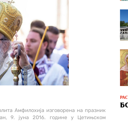
РА
Б
лита Амфилохија изговорена на празник
ан, 9. јуна 2016. године у Цетињском