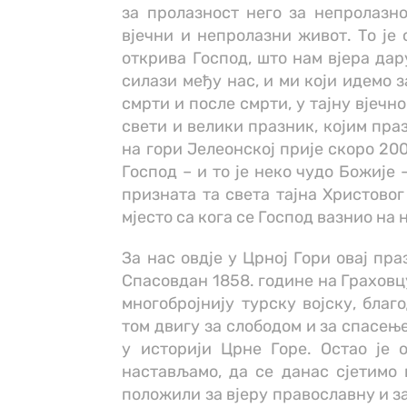
за пролазност него за непролазно
вјечни и непролазни живот. То је 
открива Господ, што нам вјера дару
силази међу нас, и ми који идемо 
смрти и после смрти, у тајну вјечн
свети и велики празник, којим праз
на гори Јелеонској прије скоро 20
Господ – и то је неко чудо Божије 
призната та света тајна Христовог
мјесто са кога се Господ вазнио на 
За нас овдје у Црној Гори овај пр
Спасовдан 1858. године на Граховц
многобројнију турску војску, благ
том двигу за слободом и за спасењем
у историји Црне Горе. Остао је о
настављамо, да се данас сјетимо 
положили за вјеру православну и за