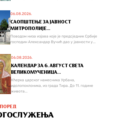
06.08.2026.
САОПШТЕЊЕ ЗА ЈАВНОСТ
МИТРОПОЛИЈЕ...
Поводом низа изјава које је предсједник Србије
господин Александар Вучић дао у јавности у...
06.08.2026.
КАЛЕНДАР ЗА 6. АВГУСТ СВЕТА
ВЕЛИКОМУЧЕНИЦА...
Кћерка царског намесника Урбана,
идолопоклоника, из града Тира. До 11. године
живота...
СПОРЕД
ОГОСЛУЖЕЊА