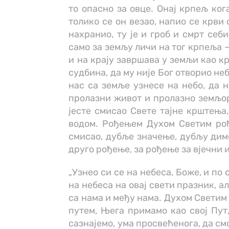
то опасно за овце. Онај крпељ ког
толико се он везао, напио се крви 
нахранио, ту је и гроб и смрт себ
само за земљу личи на тог крпеља 
и на крају завршава у земљи као к
судбина, да му није Бог отворио неб
нас са земље узнесе на небо, да н
пролазни живот и пролазно земљор
јесте смисао Свете тајне крштења,
водом. Рођењем Духом Светим рођ
смисао, дубље значење, дубљу диме
друго рођење, за рођење за вјечни 
„Узнео си се на небеса, Боже, и по 
на небеса на овај свети празник, а
са нама и међу нама. Духом Светим
путем, Њега примамо као свој Пут,
сазнајемо, ума просвећенога, да см