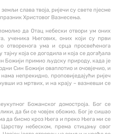
ј земљи слава твоја, ријечи су свете пјесме
и празник Христовог Вазнесења.
помолио да Отац небески отвори ум оних
а, ученика Његових, оних који су први
но отворенога ума и срца просвећенога
у тајну која се догодила и која се догађала
н Божији примио људску природу, када је
родни Син Божији оваплотио и очовјечио, и
у нама непрекидно, проповиједајући ријеч
нувши из мртвих, и на крају – вазневши се
еукупног Божанског домостроја. Бог се
лики, да би се човјек обожио. Бог је сишао
ама да бисмо кроз Њега и преко Њега ми се
 Царству небеском, према стицању свог