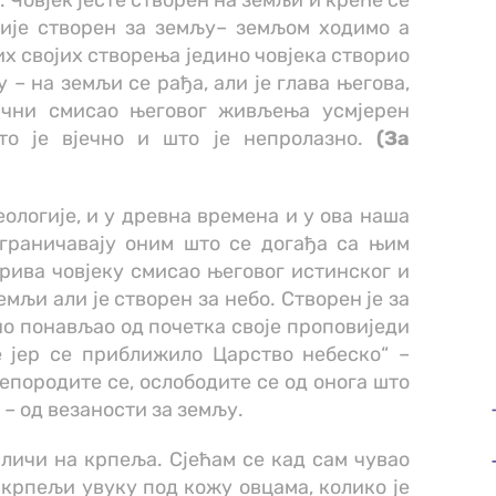
. Човјек јесте створен на земљи и креће се
ије створен за земљу– земљом ходимо а
их својих створења једино човјека створио
 – на земљи се рађа, али је глава његова,
начни смисао његовог живљења усмјерен
то је вјечно и што је непролазно.
(За
еологије, и у древна времена и у ова наша
ограничавају оним што се догађа са њим
рива човјеку смисао његовог истинског и
емљи али је створен за небо. Створен је за
лно понављао од почетка своје проповиједи
е јер се приближило Царство небеско“ –
репородите се, ослободите се од онога што
– од везаности за земљу.
к личи на крпеља. Сјећам се кад сам чувао
 крпељи увуку под кожу овцама, колико је