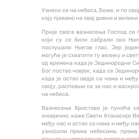
Узнеси се на небеса, Боже, и по сво
коју пјевамо на овај дивни и велик
Прије свога вазнесења Господ се 
који су се били сабрали око Њег
послушали Његов глас. Јер једи
могуће је схватити ту велику и свет
од времена када је Јединородни Си
Бог постао човјек; када се Једино
када је остао овдје са нама и међ
своју, распевши се за нас и васкрс
на небеса.
Вазнесење Христово је пуноћа св
очовјечио, каже Свети Атанасије Ве
међу нас и остао са нама и међу н
узносили према небесима, према