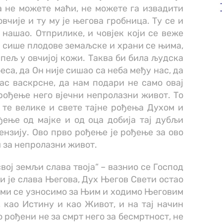
а не можете маћи, не можете га извадити
овчије и ту му је његова гробница. Ту се и
и нашао. Отприлике, и човјек који се веже
– сише плодове земаљске и храни се њима,
рпељ у овчијој кожи. Таква би била људска
еса, да Он није сишао са неба међу нас, да
ас васкрсне, да нам подари не само овај
ођење него вјечни непролазни живот. То
 те велике и свете тајне рођења Духом и
ење од мајке и од оца добија тај дубљи
нзију. Ово прво рођење је рођење за ово
и за непролазни живот.
свој земљи слава твоја“ – вазнио се Господ
ли је слава Његова, Дух Његов Свети остао
 ми се узносимо за Њим и ходимо Његовим
 као Истину и као Живот, и на тај начин
о рођени не за смрт него за бесмртност, не