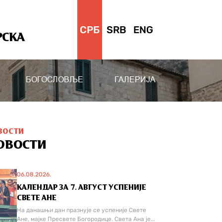
СРБ
SRB
ENG
РСКА
БОГОСЛОВЉЕ
ГАЛЕРИЈА
ВОСТИ
ОВОСТИ
06.08.2026.
КАЛЕНДАР ЗА 7. АВГУСТ УСПЕНИЈЕ
СВЕТЕ АНЕ
На данашњи дан празнује се успеније Свете
Ане, мајке Пресвете Богородице. Света Ана је...