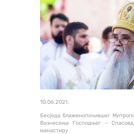
10.06.2021.
Бесједа блаженопочившег Митропо
Вазнесења Господњег – Спасовд
манастиру