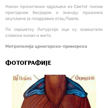
Након прочитаних одјељака из Светог писма
пригодном бесједом о значају празника
окупљене је поздравио отац Павле.
По свршетку Литургије оци су освештали
славски колач и жито.
Митрополијa црногорско-приморскa
ФОТОГРАФИЈЕ