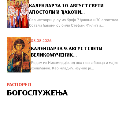
КАЛЕНДАР ЗА 10. АВГУСТ СВЕТИ
АПОСТОЛИ И ЂАКОНИ...
Сва четворица су из броја 7 ђакона и 70 апостола.
Остали ђакони су били Стефан, Филип и...
08.08.2026.
КАЛЕНДАР ЗА 9. АВГУСТ СВЕТИ
ВЕЛИКОМУЧЕНИК...
Родом из Никомидије, од оца незнабошца и мајке
хришћанке. Као младић, изучио је...
РАСПОРЕД
БОГОСЛУЖЕЊА