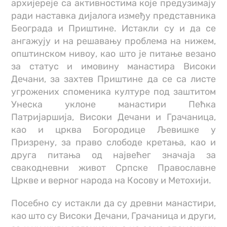
архијереје са активностима које предузимају
ради наставка дијалога између представника
Београда и Приштине. Истакли су и да се
ангажују и на решавању проблема на нижем,
општинском нивоу, као што је питање везано
за статус и имовину манастира Високи
Дечани, за захтев Приштине да се са листе
угрожених споменика културе под заштитом
Унеска уклоне манастири Пећка
Патриjаршиjа, Високи Дечани и Грачаница,
као и црква Богородице Љевишке у
Призрену, за право слободе кретања, као и
друга питања од највећег значаја за
свакодневни живот Српске Православне
Цркве и верног народа на Косову и Метохији.
Посебно су истакли да су древни манастири,
као што су Високи Дечани, Грачаница и други,