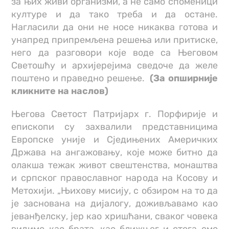
за њих живи организми, а не само споменици
културе и да тако треба и да остане.
Нагласили да они не носе никаква готова и
унапред припремљена решења или притиске,
него да разговори које воде са Његовом
Светошћу и архијерејима сведоче да желе
поштено и праведно решење.
(За опширније
кликните на наслов)
Његова Светост Патријарх г. Порфирије и
епископи су захвалили представницима
Европске уније и Сједињених Америчких
Држава на ангажовању, које може битно да
олакша тежак живот свештенства, монаштва
и српског православног народа на Косову и
Метохији. „Њихову мисију, с обзиром на то да
је заснована на дијалогу, доживљавамо као
јеванђелску, јер као хришћани, сваког човека
видимо као брата, као ближњег и стога смо