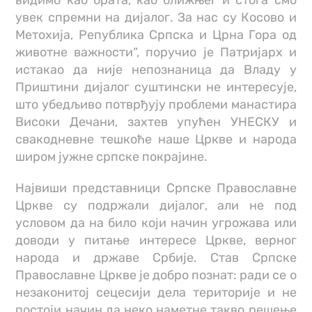
увек спремни на дијалог. За нас су Косово и
Метохија, Република Српска и Црна Гора од
животне важности“, поручио је Патријарх и
истакао да није непознаница да Владу у
Приштини дијалог суштински не интересује,
што убедљиво потврђују проблеми манастира
Високи Дечани, захтев упућен УНЕСКУ и
свакодневне тешкоће наше Цркве и народа
широм јужне српске покрајине.
Највиши представници Српске Православне
Цркве су подржали дијалог, али не под
условом да на било који начин угрожава или
доводи у питање интересе Цркве, верног
народа и државе Србије. Став Српске
Православне Цркве је добро познат: ради се о
незаконитој сецесији дела територије и не
постоји начин да неко наметне такво решење