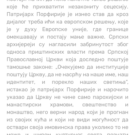
које ће прихватити незакониту сецесију.
Патријарх Порфирије је изнео став да кроз
дијалог треба ићи ка европском решењу, које
је у духу Европске уније, где границе
омекшавају и постају мање важне. Српски
архијереји су нагласили забринутост због
односа приштинских власти према Српској
Православној Цркви која доследно поштује
тамошње законе: „Очекујемо да институције
поштују Цркву, да не насрћу на наше име, наш
идентитет, и порекло наших светиња“,
истакaо је патријарх Порфирије и нарочито
указао да Цркву не чине само парохијски и
манастирски храмови, свештенство и
монаштво, него верни народ који је прогнан
из својих кућа и који не види могућност да
оствари своја имовинска права уколико то не
може и широм културног света познати