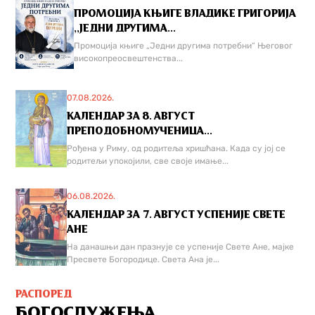
ПРОМОЦИЈА КЊИГЕ ВЛАДИКЕ ГРИГОРИЈА
,,ЈЕДНИ ДРУГИМА...
Промоција књиге „Једни другима потребни“ Његовог
високопреосвештенства...
07.08.2026.
КАЛЕНДАР ЗА 8. АВГУСТ
ПРЕПОДОБНОМУЧЕНИЦА...
Рођена у Риму, од родитеља хришћана. Када су јој се
родитељи упокојили, све своје имање...
06.08.2026.
КАЛЕНДАР ЗА 7. АВГУСТ УСПЕНИЈЕ СВЕТЕ
АНЕ
На данашњи дан празнује се успеније Свете Ане, мајке
Пресвете Богородице. Света Ана је...
РАСПОРЕД
БОГОСЛУЖЕЊА