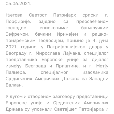
05.06.2021.
Његова Светост Патријарх српски г.
Порфирије, заједно са преосвећеном
господом епископима: бањалучким
Јефремом, бачким Иринејем и рашко-
призренским Теодосијем, примио је 4. јуна
2021. године, у Патријаршијском двору у
Београду г. Мирослава Лајчака, специјалог
представника Европске уније за дијалог
између Београда и Приштине, и г. Метју
Палмера, специјалног изасланика
Сједињених Америчких Држава за Западни
Балкан.
У дугом и отвореном разговору представници
Европске уније и Сједињених Америчких
Држава су упознали Светејшег Патријарха и