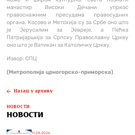
манастир Високи Дечани упркос
правоснажним пресудама правосудних
органа. Косово и Метохија су за Србе оно што
је Јерусалим за Јевреје, а Пећка
Патријаршија за Српску Православну Цркву
оно што је Ватикан за Католичку Цркву.
Извор: СПЦ
(Митрополија црногорско-приморска)
Назад у архиву
НОВОСТИ
НОВОСТИ
11.08.2026.