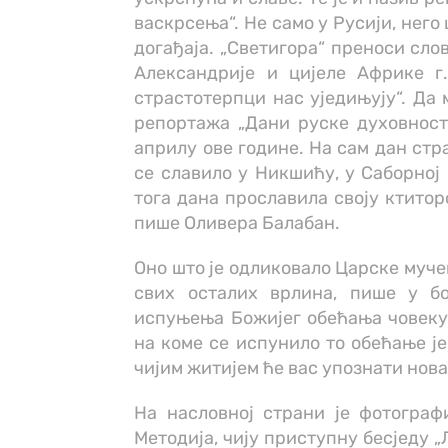
васкрсења“. Не само у Русији, него
догађаја. „Светигора“ преноси сло
Александрије и цијеле Африке г
страстотерпци нас уједињују“. Да 
репортажа „Дани руске духовност
априлу ове године. На сам дан стр
се славило у Никшићу, у Саборној 
тога дана прославила своју ктитор
пише Оливера Балабан.
Оно што је одликовало Царске муче
свих осталих врлина, пише у бо
испуњења Божијег обећања човеку“
на коме се испунило то обећање ј
чијим житијем ће вас упознати нова
На насловној страни је фотограф
Методија, чију приступну бесједу 