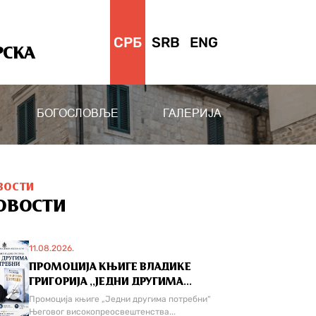
СРБ
SRB
ENG
РСКА
БОГОСЛОВЉЕ
ГАЛЕРИЈА
ВОСТИ
ОВОСТИ
11.08.2026.
ПРОМОЦИЈА КЊИГЕ ВЛАДИКЕ
ГРИГОРИЈА ,,ЈЕДНИ ДРУГИМА...
Промоција књиге „Једни другима потребни“
Његовог високопреосвештенства...