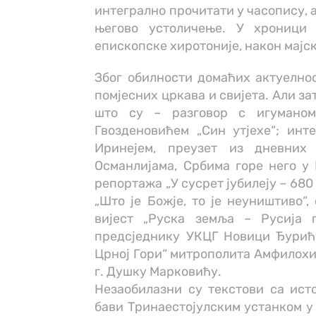
интегрално прочитати у часопису, а
његово устоличење. У хроници 
епископске хиротоније, након мајс
Због обилности домаћих актуелнос
помјесних цркава и свијета. Али за
што су – разговор с игуманом
Гвозденовићем „Син утјехе“; инт
Иринејем, преузет из дневних
Османлијама, Србима горе него у
репортажа „У сусрет јубилеју – 68
„Што је Божје, то је неуништиво“
вијест „Руска земља – Русија 
предсједнику УКЦГ Новици Ђурић
Црној Гори“ митрополита Амфилохи
г. Душку Марковићу.
Незаобилазни су текстови са ист
бави Тринаестојулским устанком у 