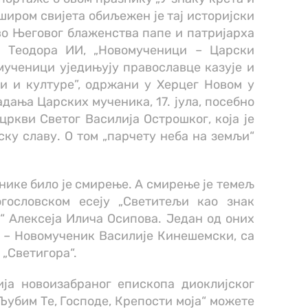
 широм свијета обиљежен је тај историјски
во Његовог блаженства папе и патријарха
. Теодора ИИ, „Новомученици – Царски
мученици уједињују православце казује и
и и културе”, одржани у Херцег Новом у
адања Царских мученика, 17. јула, посебно
цркви Светог Василија Острошког, која је
ску славу. О том „парчету неба на земљи“
нике било је смирење. А смирење је темељ
гословском есеју „Светитељи као знак
 Алексеја Илича Осипова. Један од оних
е – Новомученик Василије Кинешемски, са
 „Светигора“.
ија новоизабраног епископа диоклијског
„Љубим Те, Господе, Крепости моја“ можете