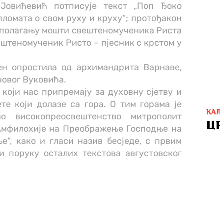
 Јовићевић потписује текст „Поп Ђоко
ломата о свом руху и круху“; протођакон
о полагању мошти свештеномученика Риста
ештеномученик Ристо – пјесник с крстом у
ен опростила од архимандрита Варнаве,
новог Вуковића.
који нас припремају за духовну сјетву и
те који долазе са гора. О тим горама је
КА
о високопреосвештенство митрополит
Ц
Амфилохије на Преображење Господње на
е“, како и гласи назив бесједе, с првим
и поруку осталих текстова августовског