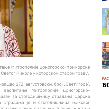
питање Митрополије црногорско-приморске
и Светог Николе у которском старом граду.
РА
зашао 272, августовски, број „Светигоре“,
Б
и васпитање Митрополије црногорско-
 вазан за стогодишњицу страдања Царске
а страдања је и стогодишњица њиховог
епортаже о овом празнику „У знаку крста и