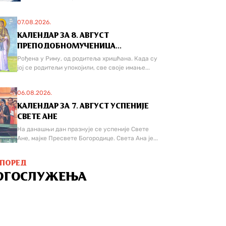
07.08.2026.
КАЛЕНДАР ЗА 8. АВГУСТ
ПРЕПОДОБНОМУЧЕНИЦА...
Рођена у Риму, од родитеља хришћана. Када су
јој се родитељи упокојили, све своје имање...
06.08.2026.
КАЛЕНДАР ЗА 7. АВГУСТ УСПЕНИЈЕ
СВЕТЕ АНЕ
На данашњи дан празнује се успеније Свете
Ане, мајке Пресвете Богородице. Света Ана је...
СПОРЕД
ОГОСЛУЖЕЊА