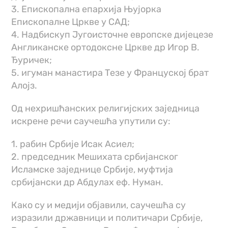
3. Епископална епархија Њујорка
Епископалне Цркве у САД;
4. Надбискуп Југоисточне европске дијецезе
Англиканске ортодоксне Цркве др Игор В.
Ђуричек;
5. игуман манастира Тезе у Француској брат
Алојз.
Од нехришћанских религијских заједница
искрене речи саучешћа упутили су:
1. рабин Србије Исак Асиел;
2. председник Мешихата србијанског
Исламске заједнице Србије, муфтија
србијански др Абдулах еф. Нуман.
Како су и медији објавили, саучешћа су
изразили државници и политичари Србије,