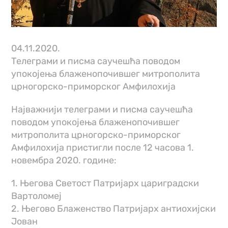
04.11.2020.
Телеграми и писма саучешћа поводом
упокојења блаженопочившег митрополита
црногорско-приморског Амфилохија
Најважнији телеграми и писма саучешћа
поводом упокојења блаженопочившег
митрополита црногорско-приморског
Амфилохија пристигли после 12 часова 1.
новембра 2020. године:
1. Његова Светост Патријарх цариградски
Вартоломеј
2. Његово Блаженство Патријарх антиохијски
Јован