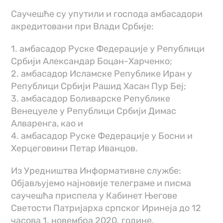
Саучешће су упутили и господа амбасадори
акредитовани при Влади Србије:
1. амбасадор Руске Федерације у Републици
Србији Александар Боцан-Харченко;
2. амбасадор Исламске Републике Иран у
Републици Србији Рашид Хасан Пур Беј;
3. амбасадор Боливарске Републике
Венецуеле у Републици Србији Димас
Алваренга, као и
4. амбасадор Руске Федерације у Босни и
Херцеговини Петар Иванцов.
Из Уредништва Информативне службе:
Објављујемо најновије телеграме и писма
саучешћа приспела у Кабинет Његове
Светости Патријарха српског Иринеја до 12
часова 1. новембра 2020. године.