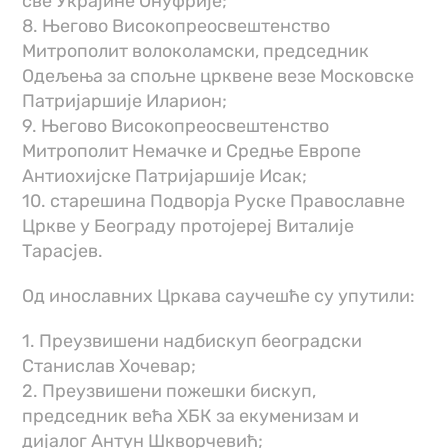
све Украјине Онуфрије;
8. Његово Високопреосвештенство
Митрополит волоколамски, председник
Одељења за спољне црквене везе Московске
Патријаршије Иларион;
9. Његово Високопреосвештенство
Митрополит Немачке и Средње Европе
Антиохијске Патријаршије Исак;
10. старешина Подворја Руске Православне
Цркве у Београду протојереј Виталије
Тарасјев.
Од инославних Цркава саучешће су упутили:
1. Преузвишени надбискуп београдски
Станислав Хочевар;
2. Преузвишени пожешки бискуп,
председник већа ХБК за екуменизам и
дијалог Антун Шкворчевић;