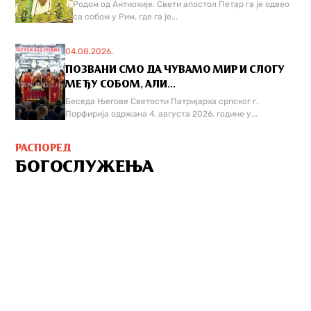
Родом од Антиохије. Свети апостол Петар га је одвео
са собом у Рим, где га је...
04.08.2026.
ПОЗВАНИ СМО ДА ЧУВАМО МИР И СЛОГУ
МЕЂУ СОБОМ, АЛИ...
Беседа Његове Светости Патријарха српског г.
Порфирија одржана 4. августа 2026. године у...
РАСПОРЕД
БОГОСЛУЖЕЊА