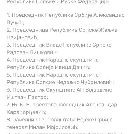
Републике Српске и Руске Федерације:
1. Председник Републике Србије Александар
Вучић;
2. Председница Републике Српске Жељка
Цвијановић;
3. Председник Владе Републике Српске
Радован Вишковић;
4. Председник Народне скупштине
Републике Србије Ивица Дачић;
5. Председник Народне скупштине
Републике Српске Недељко Чубриловић;
6. Председник Скупштине АП Војводине
Иштван Пастор;
7. Њ. К. В. престолонаследник Александар
Карађорђевић;
8. начелник Генералштаба Војске Србије
генерал Милан Мојсиловић;