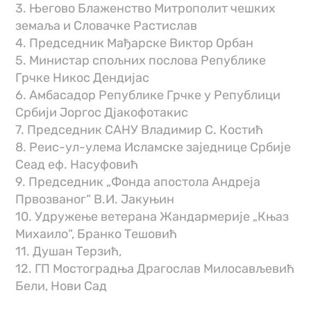
3. Његово Блаженство Митрополит чешких
земаља и Словачке Растислав
4. Председник Мађарске Виктор Орбан
5. Министар спољних послова Републике
Грчке Никос Дендијас
6. Амбасадор Републике Грчке у Републици
Србији Јоргос Дјакофотакис
7. Председник САНУ Владимир С. Костић
8. Реис-ул-улема Исламске заједнице Србије
Сеад еф. Насуфовић
9. Председник „Фонда апостола Андреја
Првозваног“ В.И. Јакуњин
10. Удружење ветерана Жандармерије „Књаз
Михаило“, Бранко Тешовић
11. Душан Терзић,
12. ГП Мостоградња Драгослав Милосављевић
Бели, Нови Сад