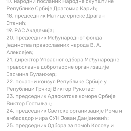
17. народни посланик Народне скупштине
Републике Србије Драгомир Карић;
18. председник Матице српске Драган
Станић;
19. РАС Академија;
20. председник Међународног фонда
јединства православних народа В. А.
Алексејев;
21. директор Управног одбора Међународне
православне добротворне организације
Јасмина Буланжер;
22. почасни конзул Републике Србије у
Републици Грчкој Виктор Рукотас;
23. председник Адвокатске коморе Србије
Виктор Гостиљац;
24. председник Светске организације Рома и
амбасадор мира ОУН Јован Дамјановић;
25. председник Одбора за помоћ Косову и