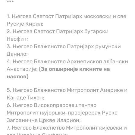
***
1. Његова Светост Патријарх московски и све
Русије Кирил;
2. Његова Светост Патријарх бугарски
Неофит;
3. Његово Блаженство Патријарх румунски
Данило;
4. Његово Блаженство Архиепископ албански
Анастасије; (
За опширније клкните на
наслов)
5. Његово Блаженство Митрополит Америке и
Канаде Тихон;
6. Његово Високопреосвештентво
Митрополит њујоршки, првојерерах Руске
Заграничне Цркве Иларион;
7. Његово Блаженство Митрополит кијевски и