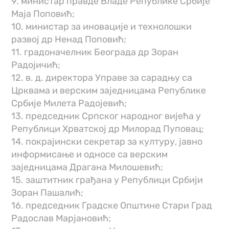
9. министар правде Владе Републике Србије
Маја Поповић;
10. министар за иновације и технолошки
развој др Ненад Поповић;
11. градоначелник Београда др Зоран
Радојичић;
12. в. д. директора Управе за сарадњу са
Црквама и верским заједницама Републике
Србије Милета Радојевић;
13. председник Српског народног вијећа у
Републици Хрватској др Милорад Пуповац;
14. покрајински секретар за културу, јавно
информисање и односе са верским
заједницама Драгана Милошевић;
15. заштитник грађана у Републици Србији
Зоран Пашалић;
16. председник Градске Општине Стари Град
Радослав Марјановић;