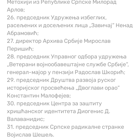
Метохији из Републике Српске Милорад
Арлов;
26. председник Удружења избеглих,
расељених и досељених лица „Завичај“ Ненад
Абрамовић;
27. директор Архива Србије Мирослав
Перишић;
28. председник Управног одбора удружења
„Ветерани војнообавештајне службе Србије“,
генерал-мајор у пензији Радослав Шкорић;
29. председник Друштва развоја руског
историјског просвећења „Двоглави орао“
Константин Малофејев;
30. председник Центра за заштиту
хришћанског идентитета Диогенис Д.
Валаванидис;
31. председник Српске радикалне странке
Војислав Шешељ.