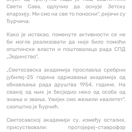
Свети Сава, одлучио да оснује Зетску
епархију. Ми смо на све то поносни", ријечи су
Ђурчича.
Како је истакао, поменуте активности се не
би могле реализовати да није било помоћи
општинске власти и поштовалаца рада СПД
„Јединство".
„Светосавска академија прославља сребрни
јубилеј-25 година одржавања академија од
обнављања рада друштва 1954. године. На
свакој од њих је бесједио неко од особа од
знања и звања. Увијек смо жељели квалитет",
саопштио је Ђурчић.
Светосавској академији су, између осталих,
присуствовали: протојереј-ставрофор