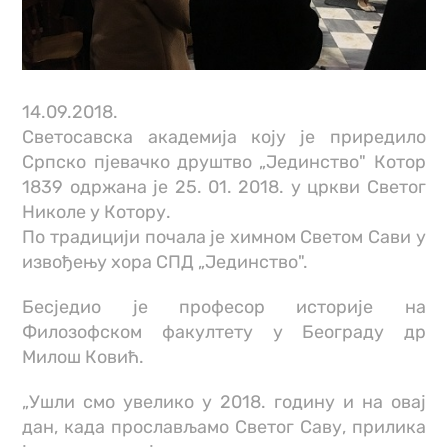
14.09.2018.
Светосавска академија коју је приредило
Српско пјевачко друштво „Јединство" Котор
1839 одржана је 25. 01. 2018. у цркви Светог
Николе у Котору.
По традицији почала је химном Светом Сави у
извођењу хора СПД „Јединство".
Бесједио је професор историје на
Филозофском факултету у Београду др
Милош Ковић.
„Ушли смо увелико у 2018. годину и на овај
дан, када прослављамо Светог Саву, прилика