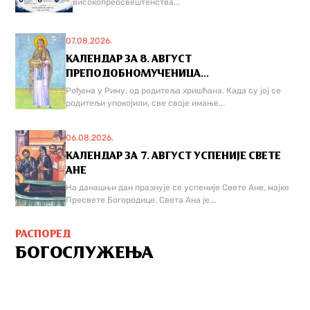
високопреосвештенства...
07.08.2026.
КАЛЕНДАР ЗА 8. АВГУСТ
ПРЕПОДОБНОМУЧЕНИЦА...
Рођена у Риму, од родитеља хришћана. Када су јој се
родитељи упокојили, све своје имање...
06.08.2026.
КАЛЕНДАР ЗА 7. АВГУСТ УСПЕНИЈЕ СВЕТЕ
АНЕ
На данашњи дан празнује се успеније Свете Ане, мајке
Пресвете Богородице. Света Ана је...
РАСПОРЕД
БОГОСЛУЖЕЊА