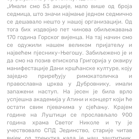
„Имали смо 53 акције, мало више од броја
седмица, што значи најмање једном седмично
се дешавало нешто у нашој организацији. Од
тога бих издвојио пет чинова обиљежавања
170 година Горског вијенца. На тај начин смо
се одужили нашем великом пријатељу и
највећем пјеснику-Његошу. Забиљежено је и
да смо на позив епископа Григорија у оквиру
манифестације Дани кршћанске културе, коју
заједно приређују римокатоличка и
православна црква у Дубровнику, имали
запажени наступ. На јесен је била врло
успјешна академија у Атини и концерт који ће
остати свим пјевачима у сјећању. Крајем
године на Луштици се прослављало 900
година храма Светог Николе и ту је
учествовало СПД Јединство, старије читав
вијек од тренутка када је наш заштитник,