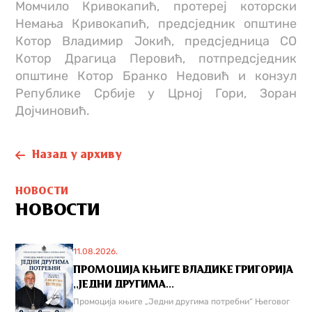
Момчило Кривокапић, протереј которски
Немања Кривокапић, предсједник општине
Котор Владимир Јокић, предсједница СО
Котор Драгица Перовић, потпредсједник
општине Котор Бранко Недовић и конзул
Републике Србије у Црној Гори, Зоран
Дојчиновић.
Назад у архиву
НОВОСТИ
НОВОСТИ
11.08.2026.
ПРОМОЦИЈА КЊИГЕ ВЛАДИКЕ ГРИГОРИЈА
,,ЈЕДНИ ДРУГИМА...
Промоција књиге „Једни другима потребни“ Његовог