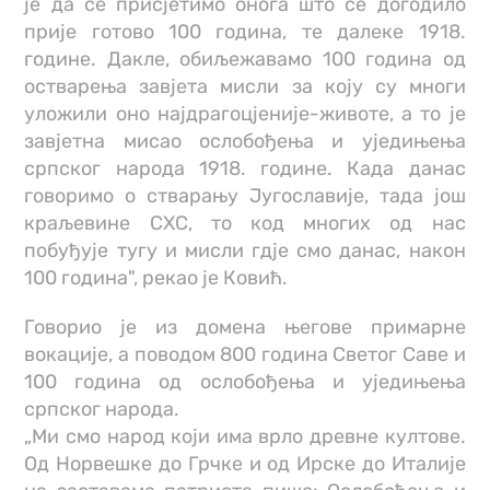
је да се присјетимо онога што се догодило
прије готово 100 година, те далеке 1918.
године. Дакле, обиљежавамо 100 година од
остварења завјета мисли за коју су многи
уложили оно најдрагоцјеније-животе, а то је
завјетна мисао ослобођења и уједињења
српског народа 1918. године. Када данас
говоримо о стварању Југославије, тада још
краљевине СХС, то код многих од нас
побуђује тугу и мисли гдје смо данас, након
100 година", рекао је Ковић.
Говорио је из домена његове примарне
вокације, а поводом 800 година Светог Саве и
100 година од ослобођења и уједињења
српског народа.
„Ми смо народ који има врло древне култове.
Од Норвешке до Грчке и од Ирске до Италије