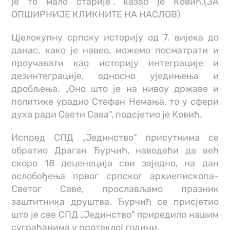
је то мало старије", казао је Ковић.(ЗА
ОПШИРНИЈЕ КЛИКНИТЕ НА НАСЛОВ)
Цјелокупну српску историју од 7. вијека до
данас, како је навео, можемо посматрати и
проучавати као историју интеграције и
дезинтеграције, односно уједињења и
дробљења. „Оно што је на нивоу државе и
политике урадио Стефан Немања, то у сфери
духа ради Свети Сава", подсјетио је Ковић.
Испред СПД „Јединство" присутнима се
обратио Драган Ђурчић, наводећи да већ
скоро 18 деценеција сви заједно, на дан
ослобођења првог српског архиепископа-
Светог Саве, прослављамо празник
заштитника друштва. Ђурчић се присјетио
што је све СПД „Јединство" приредило нашим
суграђанима у протеклој години.