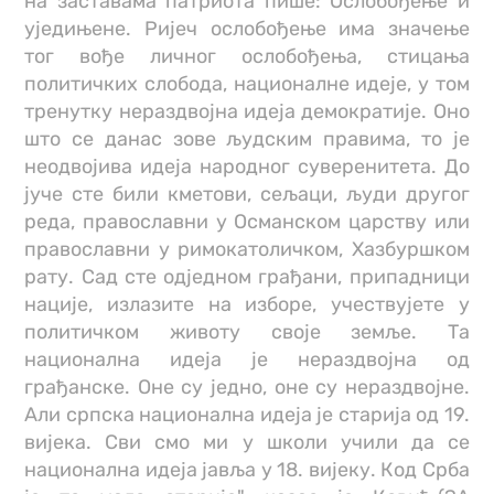
на заставама патриота пише: Ослобођење и
уједињене. Ријеч ослобођење има значење
тог вође личног ослобођења, стицања
политичких слобода, националне идеје, у том
тренутку нераздвојна идеја демократије. Оно
што се данас зове људским правима, то је
неодвојива идеја народног суверенитета. До
јуче сте били кметови, сељаци, људи другог
реда, православни у Османском царству или
православни у римокатоличком, Хазбуршком
рату. Сад сте одједном грађани, припадници
нације, излазите на изборе, учествујете у
политичком животу своје земље. Та
национална идеја је нераздвојна од
грађанске. Оне су једно, оне су нераздвојне.
Али српска национална идеја је старија од 19.
вијека. Сви смо ми у школи учили да се
национална идеја јавља у 18. вијеку. Код Срба