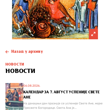
Назад у архиву
НОВОСТИ
НОВОСТИ
06.08.2026.
КАЛЕНДАР ЗА 7. АВГУСТ УСПЕНИЈЕ СВЕТЕ
АНЕ
На данашњи дан празнује се успеније Свете Ане, мајке
Пресвете Богородице. Света Ана је...