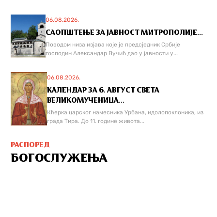
06.08.2026.
САОПШТЕЊЕ ЗА ЈАВНОСТ МИТРОПОЛИЈЕ...
Поводом низа изјава које је предсједник Србије
господин Александар Вучић дао у јавности у...
06.08.2026.
КАЛЕНДАР ЗА 6. АВГУСТ СВЕТА
ВЕЛИКОМУЧЕНИЦА...
Кћерка царског намесника Урбана, идолопоклоника, из
града Тира. До 11. године живота...
РАСПОРЕД
БОГОСЛУЖЕЊА