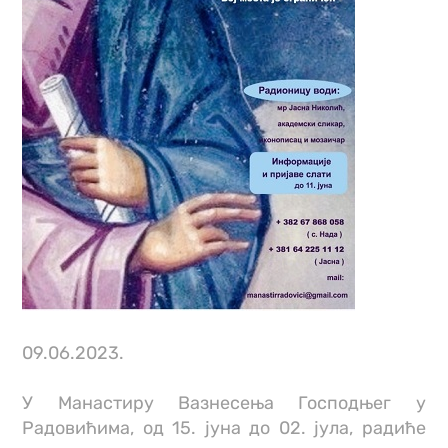
09.06.2023.
У Манастиру Вазнесења Господњег у
Радовићима, од 15. јуна до 02. јула, радиће