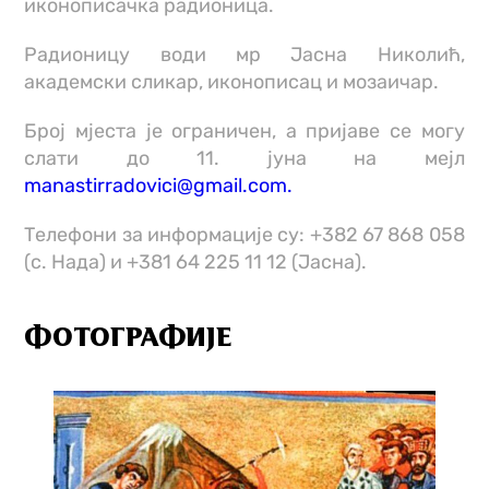
иконописачка радионица.
Радионицу води мр Јасна Николић,
академски сликар, иконописац и мозаичар.
Број мјеста је ограничен, а пријаве се могу
слати до 11. јуна на мејл
manastirradovici@gmail.com.
Телефони за информације су: +382 67 868 058
(с. Нада) и +381 64 225 11 12 (Јасна).
ФОТОГРАФИЈЕ