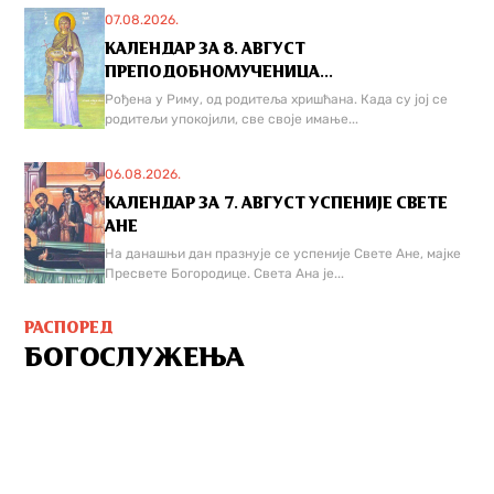
07.08.2026.
КАЛЕНДАР ЗА 8. АВГУСТ
ПРЕПОДОБНОМУЧЕНИЦА...
Рођена у Риму, од родитеља хришћана. Када су јој се
родитељи упокојили, све своје имање...
06.08.2026.
КАЛЕНДАР ЗА 7. АВГУСТ УСПЕНИЈЕ СВЕТЕ
АНЕ
На данашњи дан празнује се успеније Свете Ане, мајке
Пресвете Богородице. Света Ана је...
РАСПОРЕД
БОГОСЛУЖЕЊА