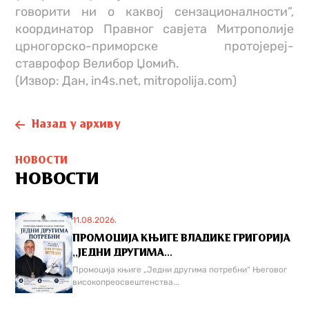
говорити ни о каквој сензационалности”,
координатор Правног савјета Митрополије
црногорско-приморске протојереј-
ставрофор Велибор Џомић.
(Извор: Дан, in4s.net, mitropolija.com)
Назад у архиву
НОВОСТИ
НОВОСТИ
11.08.2026.
ПРОМОЦИЈА КЊИГЕ ВЛАДИКЕ ГРИГОРИЈА
,,ЈЕДНИ ДРУГИМА...
Промоција књиге „Једни другима потребни“ Његовог
високопреосвештенства...