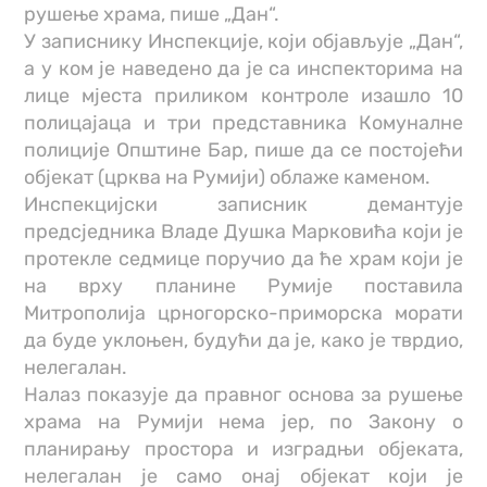
рушење храма, пише „Дан“.
У записнику Инспекције, који објављује „Дан“,
а у ком је наведено да је са инспекторима на
лице мјеста приликом контроле изашло 10
полицајаца и три представника Комуналне
полиције Општине Бар, пише да се постојећи
објекат (црква на Румији) облаже каменом.
Инспекцијски записник демантује
предсједника Владе Душка Марковића који је
протекле седмице поручио да ће храм који је
на врху планине Румије поставила
Митрополија црногорско-приморска морати
да буде уклоњен, будући да је, како је тврдио,
нелегалан.
Налаз показује да правног основа за рушење
храма на Румији нема јер, по Закону о
планирању простора и изградњи објеката,
нелегалан је само онај објекат који је