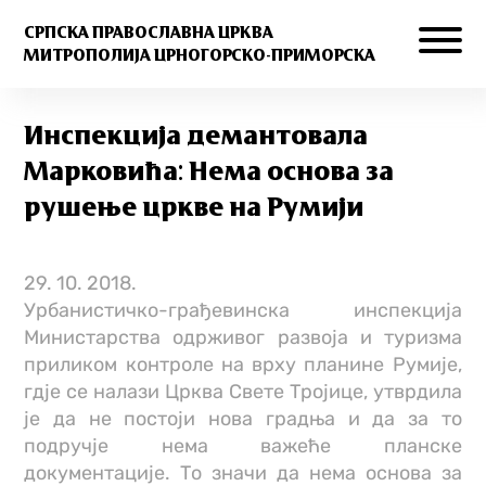
СРПСКА ПРАВОСЛАВНА ЦРКВА
МИТРОПОЛИЈА ЦРНОГОРСКО-ПРИМОРСКА
Инспекција демантовала
Марковића: Нема основа за
рушење цркве на Румији
29. 10. 2018.
Урбанистичко-грађевинска инспекција
Министарства одрживог развоја и туризма
приликом контроле на врху планине Румије,
гдје се налази Црква Свете Тројице, утврдила
је да не постоји нова градња и да за то
подручје нема важеће планске
документације. То значи да нема основа за