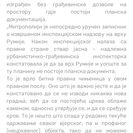
изграђен без грађевинске дозволе на
простору гдје постоји планска
документација.
„Митрополији је непосредно уручен записник
о извршеном инспекцијском надзору на врху
Румије. Након инспекцијског налаза са
правне стране ствар јасна – надлежна
урбанистичко-грађевинска инспекторка
констатовала је да за врх Румије и уопште за
ту планину не постоје планска документа.
То је врло битна правна чињеница у овом
правном послу. Оно што је важно јесте и да је
констатовано да се не изводи никаква нова
градња, већ да се постојећа црква облаже
каменом, односно утврђује се, и да се сређује
кров. То је нешто што спада у редовно текуће
одржавање сваког вјерског, па и профаног
(нецрквеног) објекта, тако да не можемо