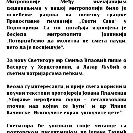
Митрополије. Међу значајанијим
дешавањима у нашој митрополији било је
освећење радова на почетку градње
Православне гимназије „Свети Сава“ у
Подогорици. Са тог догађаја издвојена је
бесједа митрополита Јоаникија
„Потврдићемо да молитва не смета науци,
него да је поспјешује“.
За нову Светигору мр Смиља Влаовић пише о
Васкрсу у Херцеговини, а Лазар Љубић о
светим патријарсима пећким.
Веома су интересанти, и прије свега корисни и
поучни текстови протојереја Јована Пламенца
„Убијање нерођених људи – легализовани
злочин над којим се ћути“, и др Илине
Качинске „Искључите екран, укључите дете“.
Светигора ће упознати своје читаоце са
докторском дисертацијом др Јелене Газдић