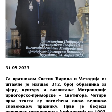
31.05.2023.
Са празником Светих Ћирила и Методија из
штампе је изашао 312. број образника за
вјеру, културу и васпитање Митрополије
црногорско-приморске – Светигора. Четири
прва текста су посвећена овом великом
словенском празнику. Први је бесједа