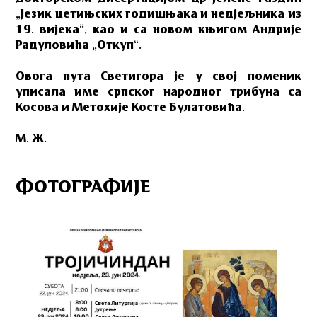
„Језик цетињских годишњака и недјељника из
19. вијека”, као и са новом књигом Андрије
Радуловића „Откуп“.
Овога пута Светигора је у свој поменик
уписала име српског народног трибуна са
Косова и Метохије Косте Булатовића.
М. Ж.
ФОТОГРАФИЈЕ