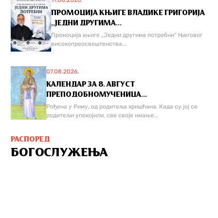
11.08.2026.
ПРОМОЦИЈА КЊИГЕ ВЛАДИКЕ ГРИГОРИЈА
,,ЈЕДНИ ДРУГИМА...
Промоција књиге „Једни другима потребни“ Његовог
високопреосвештенства...
07.08.2026.
КАЛЕНДАР ЗА 8. АВГУСТ
ПРЕПОДОБНОМУЧЕНИЦА...
Рођена у Риму, од родитеља хришћана. Када су јој се
родитељи упокојили, све своје имање...
РАСПОРЕД
БОГОСЛУЖЕЊА