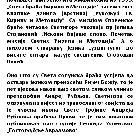
почившег митрополита Амфилохија из 1993.
„Света браћа Ћирило и Методије“, затим текст
владике Данила (Крстића) „Рукољуб Св.
Кирилу и Методију“. Са мисијом Словенске
браће читаоце Светигоре упознаје др Јелица
Стојановић „Искони бијаше слово. Почетак
мисије Светих Ћирила и Методија“. А о
њиховом стварању језика „уздигнутог до
висине олтара“ казује свештеник Слободан
Лукић.
Оно што су Света солунска браћа успјела да
остваре језиком преносећи Ријеч Божју, то је
пет вјекова након њих светом сликом учинио
преподобни Андреј Рубљов. Светигора се
осврнула на вијест из православног свијета да
је чувена икона Свете Тројице Андреја
Рубљова враћена Цркви, те је тим поводом
публикован дио студије Леонида Успенског
„Гостољубље Авраамово“.