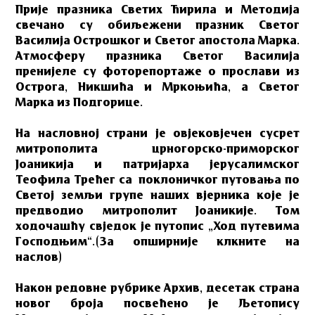
Прије празника Светих Ћирила и Методија
свечано су обиљежени празник Светог
Василија Острошког и Светог апостола Марка.
Атмосферу празника Светог Василија
пренијеле су фоторепортаже о прослави из
Острога, Никшића и Мркоњића, а Светог
Марка из Подгорице.
На насловној страни је овјековјечен сусрет
митрополита црногорско-приморског
Јоаникија и патријарха јерусалимског
Теофила Трећег са поклоничког путовања по
Светој земљи групе наших вјерника које је
предводио митрополит Јоаникије. Том
ходочашћу свједок је путопис „Ход путевима
Господњим“.(За опширније клкните на
наслов)
Након редовне рубрике Архив, десетак страна
новог броја посвећено је Љетопису