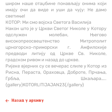
широм наше отаџбине понављају онима који
имају очи да виде и уши да чују: Не дамо
светиње!
КОТОР: Ми смо војска Светога Василија
Након што је у Цркви Светог Николе у Котору
одслужен молебан, Његово
високопреосвештенство Митрополит
црногорско-приморски г. Амфилохије
предводи литију од Цркве Св. Николе,
градском ривом и назад до цркве.
Ријеке вјерних су се вечерас слиле у Котор из
Рисна, Пераста, Ораховца, Доброте, Прчања,
Грбља, Шкаљара…..
{gallery}KOTORLITIJAJAN23{/gallery}
Назад у архиву