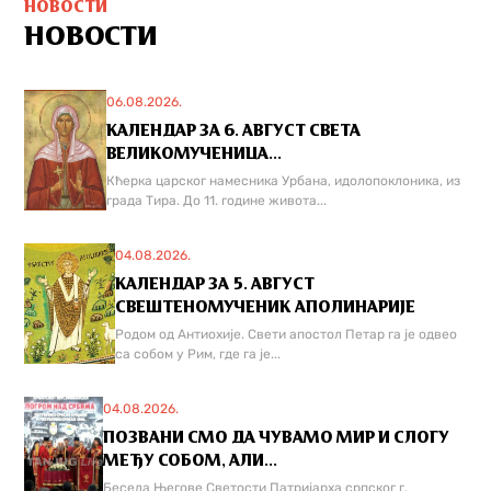
НОВОСТИ
НОВОСТИ
06.08.2026.
КАЛЕНДАР ЗА 6. АВГУСТ СВЕТА
ВЕЛИКОМУЧЕНИЦА...
Кћерка царског намесника Урбана, идолопоклоника, из
града Тира. До 11. године живота...
04.08.2026.
КАЛЕНДАР ЗА 5. АВГУСТ
СВЕШТЕНОМУЧЕНИК АПОЛИНАРИЈЕ
Родом од Антиохије. Свети апостол Петар га је одвео
са собом у Рим, где га је...
04.08.2026.
ПОЗВАНИ СМО ДА ЧУВАМО МИР И СЛОГУ
МЕЂУ СОБОМ, АЛИ...
Беседа Његове Светости Патријарха српског г.