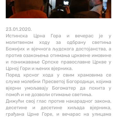
23.01.2020.
Истинска Црна Гора и вечерас је у
молитвеном ходу за одбрану светиња
Божијих и вјечнога људскога достојанства, а
против озакоњења отимања црквене имовине
и понижавање Српске православне Цркве у
Црној Гори и њених вјерника.
Поред крсног хода у свим храмовима се
служе молебни Пресветој Богородици, којима
вјерни умољавају Богоматер да похита у
помоћ и не дозволи отимање светиња.
Дижући свој глас против накарадног закона,
десетине и десетине хиљада вјерника,
грађана Црне Горе, и вечарас на улицама