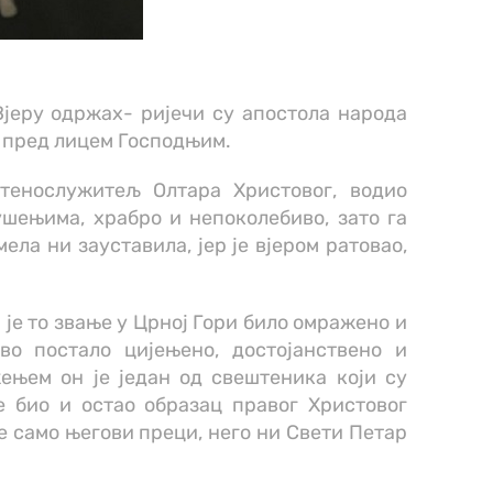
Вјеру одржах- ријечи су апостола народа
а пред лицем Господњим.
штенослужитељ Олтара Христовог, водио
ушењима, храбро и непоколебиво, зато га
мела ни зауставила, јер је вјером ратовао,
 је то звање у Црној Гори било омражено и
во постало цијењено, достојанствено и
ењем он је један од свештеника који су
е био и остао образац правог Христовог
не само његови преци, него ни Свети Петар