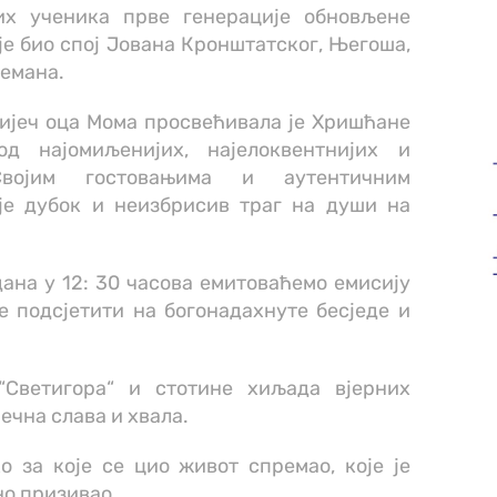
их ученика прве генерације обновљене
је био спој Јована Кронштатског, Његоша,
емана.
ријеч оца Мома просвећивала је Хришћане
д најомиљенијих, најелоквентнијих и
 Својим гостовањима и аутентичним
је дубок и неизбрисив траг на души на
ана у 12: 30 часова емитоваћемо емисију
 се подсјетити на богонадахнуте бесједе и
“Светигора“ и стотине хиљада вјерних
ечна слава и хвала.
 за које се цио живот спремао, које је
но призивао.