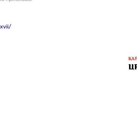
xvii/
КА
Ц