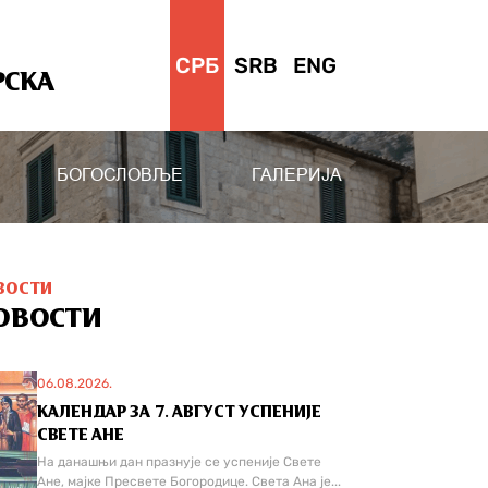
СРБ
SRB
ENG
РСКА
БОГОСЛОВЉЕ
ГАЛЕРИЈА
ВОСТИ
ОВОСТИ
06.08.2026.
КАЛЕНДАР ЗА 7. АВГУСТ УСПЕНИЈЕ
СВЕТЕ АНЕ
На данашњи дан празнује се успеније Свете
Ане, мајке Пресвете Богородице. Света Ана је...