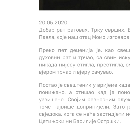
20.05.2020.
Добар рат ратовах. Трку сврших. 
Павла, које наш отац Момо изговар
Преко пет деценија је, као све
духовни рат и трчао, са свим иск
никада нијесу стигла, престигла, о
вјером трчао и вјеру сачувао.
Постао је свештеник у вријеме када
понижено, а отишао кад је поно
узвишено. Својим ревносним служ
томе највише допринијели. Зато ј
свједока, кога се неће застидјети 
Цетињски ни Василије Остршки.