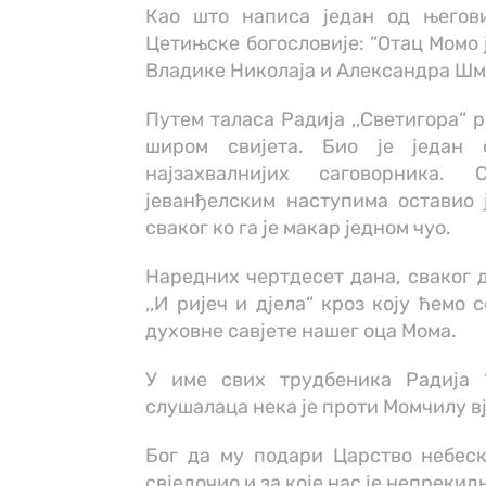
Као што написа један од његов
Цетињске богословије: “Отац Момо 
Владике Николаја и Александра Шм
Путем таласа Радија ,,Светигора“ 
широм свијета. Био је један о
најзахвалнијих саговорника.
јеванђелским наступима оставио 
сваког ко га је макар једном чуо.
Наредних чертдесет дана, сваког д
,,И ријеч и дјела“ кроз коју ћемо
духовне савјете нашег оца Мома.
У име свих трудбеника Радија 
слушалаца нека је проти Момчилу вј
Бог да му подари Царство небеско
свједочио и за које нас је непрекид