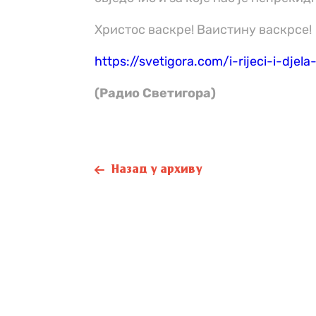
Христос васкре! Ваистину васкрсе!
https://svetigora.com/i-rijeci-i-djela-
(Радио Светигора)
Назад у архиву