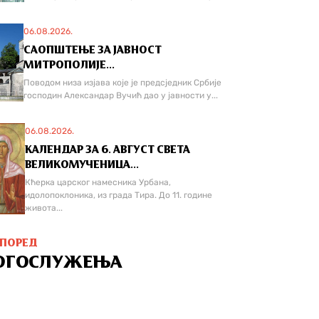
06.08.2026.
САОПШТЕЊЕ ЗА ЈАВНОСТ
МИТРОПОЛИЈЕ...
Поводом низа изјава које је предсједник Србије
господин Александар Вучић дао у јавности у...
06.08.2026.
КАЛЕНДАР ЗА 6. АВГУСТ СВЕТА
ВЕЛИКОМУЧЕНИЦА...
Кћерка царског намесника Урбана,
идолопоклоника, из града Тира. До 11. године
живота...
СПОРЕД
ОГОСЛУЖЕЊА