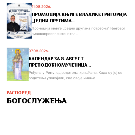
11.08.2026.
ПРОМОЦИЈА КЊИГЕ ВЛАДИКЕ ГРИГОРИЈА
,,ЈЕДНИ ДРУГИМА...
Промоција књиге „Једни другима потребни“ Његовог
високопреосвештенства...
07.08.2026.
КАЛЕНДАР ЗА 8. АВГУСТ
ПРЕПОДОБНОМУЧЕНИЦА...
Рођена у Риму, од родитеља хришћана. Када су јој се
родитељи упокојили, све своје имање...
РАСПОРЕД
БОГОСЛУЖЕЊА