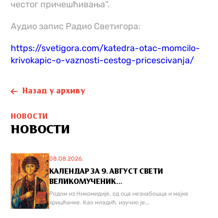
честог причешћивања“.
Аудио запис Радио Светигора:
https://svetigora.com/katedra-otac-momcilo-
krivokapic-o-vaznosti-cestog-pricescivanja/
Назад у архиву
НОВОСТИ
НОВОСТИ
08.08.2026.
КАЛЕНДАР ЗА 9. АВГУСТ СВЕТИ
ВЕЛИКОМУЧЕНИК...
Родом из Никомидије, од оца незнабошца и мајке
хришћанке. Као младић, изучио је...