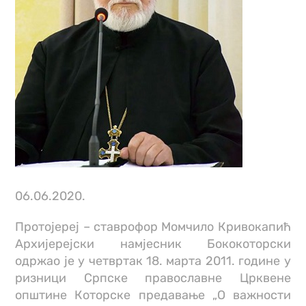
06.06.2020.
Протојереј – ставрофор Момчило Кривокапић
Архијерејски намјесник Бококоторски
одржао је у четвртак 18. марта 2011. године у
ризници Српске православне Црквене
општине Которске предавање „О важности