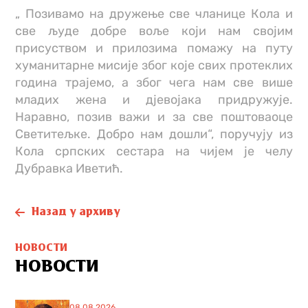
„ Позивамо на дружење све чланице Кола и
све људе добре воље који нам својим
присуством и прилозима помажу на путу
хуманитарне мисије због које свих протеклих
година трајемо, а због чега нам све више
младих жена и дјевојака придружује.
Наравно, позив важи и за све поштоваоце
Cветитељке. Добро нам дошли“, поручују из
Кола српских сестара на чијем је челу
Дубравка Иветић.
Назад у архиву
НОВОСТИ
НОВОСТИ
08.08.2026.