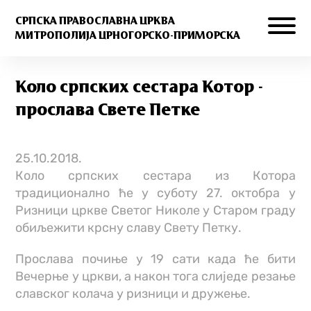
СРПСКА ПРАВОСЛАВНА ЦРКВА
МИТРОПОЛИЈА ЦРНОГОРСКО-ПРИМОРСКА
Коло српских сестара Котор -
прослава Свете Петке
25.10.2018.
Коло српских сестара из Котора
традиционално ће у суботу 27. октобра у
Pизници цркве Светог Николе у Старом граду
обиљежити крсну славу Свету Петку.
Прослава почиње у 19 сати када ће бити
Вечерње у цркви, а након тога слиједе резање
славског колача у ризници и дружење.