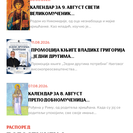
КАЛЕНДАР ЗА 9. АВГУСТ СВЕТИ
ВЕЛИКОМУЧЕНИК...
Родом из Никомидије, од оца незнабошца и мајке
хришћанке. Као младић, изучио је...
11.08.2026.
ПРОМОЦИЈА КЊИГЕ ВЛАДИКЕ ГРИГОРИЈА
,,ЈЕДНИ ДРУГИМА...
Промоција књиге „Једни другима потребни“ Његовог
високопреосвештенства...
07.08.2026.
КАЛЕНДАР ЗА 8. АВГУСТ
ПРЕПОДОБНОМУЧЕНИЦА...
Рођена у Риму, од родитеља хришћана. Када су јој се
родитељи упокојили, све своје имање...
РАСПОРЕД