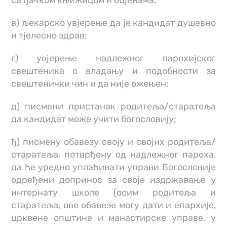
в) љекарско увјерење да је кандидат душевно
и тјелесно здрав;
г) увјерење надлежног парохијског
свештеника о владању и подобности за
свештенички чин и да није ожењен;
д) писмени пристанак родитеља/старатеља
да кандидат може учити богословију;
ђ) писмену обавезу своју и својих родитеља/
старатеља, потврђену од надлежног пароха,
да ће уредно уплаћивати управи Богословије
одређени допринос за своје издржавање у
интернату школе (осим родитеља и
старатеља, ове обавезе могу дати и епархије,
црквене општине и манастирске управе, у