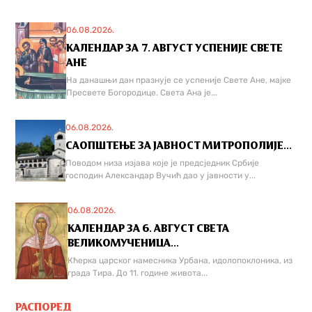
06.08.2026.
КАЛЕНДАР ЗА 7. АВГУСТ УСПЕНИЈЕ СВЕТЕ
АНЕ
На данашњи дан празнује се успеније Свете Ане, мајке
Пресвете Богородице. Света Ана је...
06.08.2026.
САОПШТЕЊЕ ЗА ЈАВНОСТ МИТРОПОЛИЈЕ...
Поводом низа изјава које је предсједник Србије
господин Александар Вучић дао у јавности у...
06.08.2026.
КАЛЕНДАР ЗА 6. АВГУСТ СВЕТА
ВЕЛИКОМУЧЕНИЦА...
Кћерка царског намесника Урбана, идолопоклоника, из
града Тира. До 11. године живота...
РАСПОРЕД