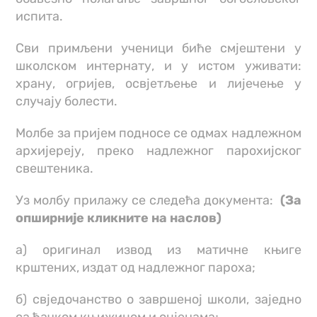
испита.
Сви примљени ученици биће смјештени у
школском интернату, и у истом уживати:
храну, огријев, освјетљење и лијечење у
случају болести.
Молбе за пријем подносе се одмах надлежном
архијереју, преко надлежног парохијског
свештеника.
Уз молбу прилажу се следећа документа:
(За
опширније кликните на наслов)
а) оригинал извод из матичне књиге
крштених, издат од надлежног пароха;
б) свједочанство о завршеној школи, заједно
са ђачком књижицом и оцјенама;