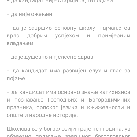
– да кандидат није старији од 18 година
– да није ожењен
– да је завршио основну школу, најмање са
врло добрим успјехом и примјерним
владањем
– да је душевно и тјелесно здрав
– да кандидат има развијен слух и глас за
појање
– да кандидат има основно знање катихизиса
и познавање Господњих и Богородичиних
празника, српског језика и књижевности и
опште и народне историје.
Школовање у богословији траје пет година, уз
обавезно полагање завршног богословског