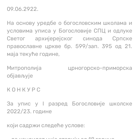
09.06.2922.
На основу уредбе о богословским школама и
условима уписа у Богословије СПЦ и одлуке
Светог архијерејског синода Српске
православне цркве бр. 599/зап. 395 од 21.
маја текуће године,
Митрополија црногорско-приморска
објављује
К О Н К У Р С
За упис у I разред Богословије школске
2022/23. године
који садржи следеће услове: