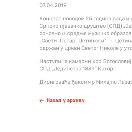
07.04.2019.
Концерт поводом 25 година рада и 
Српско пјевачко друштво (СПД) „Је
основно и средње музичко образов
„Свети Петар Цетињски“ – Цетињ
одржан у цркви Светог Николе у уто
Наступиће камерни хор Богословиј
СПД „Јединство 1839“ Котор.
Дириговаће ђакон мр Михајло Лаза
Назад у архиву