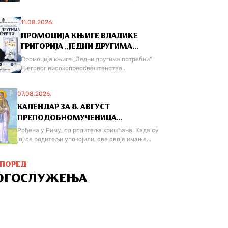
11.08.2026.
ПРОМОЦИЈА КЊИГЕ ВЛАДИКЕ
ГРИГОРИЈА ,,ЈЕДНИ ДРУГИМА...
Промоција књиге „Једни другима потребни“
Његовог високопреосвештенства...
07.08.2026.
КАЛЕНДАР ЗА 8. АВГУСТ
ПРЕПОДОБНОМУЧЕНИЦА...
Рођена у Риму, од родитеља хришћана. Када су
јој се родитељи упокојили, све своје имање...
СПОРЕД
ОГОСЛУЖЕЊА