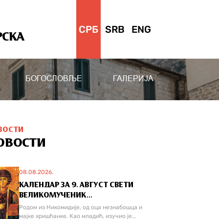
СРБ
SRB
ENG
РСКА
БОГОСЛОВЉЕ
ГАЛЕРИЈА
ВОСТИ
ОВОСТИ
08.08.2026.
КАЛЕНДАР ЗА 9. АВГУСТ СВЕТИ
ВЕЛИКОМУЧЕНИК...
Родом из Никомидије, од оца незнабошца и
мајке хришћанке. Као младић, изучио је...