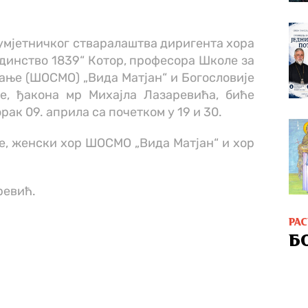
умјетничког стваралаштва диригента хора
динство 1839“ Котор, професора Школе за
ање (ШОСМО) „Вида Матјан“ и Богословије
е, ђакона мр Михајла Лазаревића, биће
рак 09. априла са почетком у 19 и 30.
е, женски хор ШОСМО „Вида Матјан“ и хор
ревић.
РА
Б