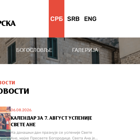
СРБ
SRB
ENG
РСКА
БОГОСЛОВЉЕ
ГАЛЕРИЈА
ВОСТИ
ОВОСТИ
06.08.2026.
КАЛЕНДАР ЗА 7. АВГУСТ УСПЕНИЈЕ
СВЕТЕ АНЕ
На данашњи дан празнује се успеније Свете
Ане, мајке Пресвете Богородице. Света Ана је...