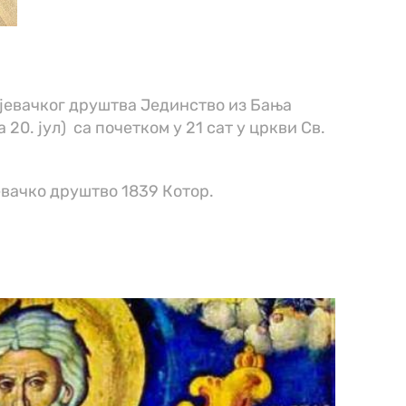
јевачког друштва Јединство из Бања
20. јул) са почетком у 21 сат у цркви Св.
евачко друштво 1839 Котор.