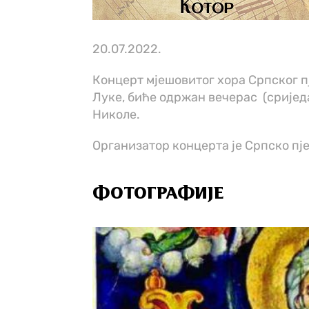
20.07.2022.
Концерт мјешовитог хора Српског п
Луке, биће одржан вечерас (сриједа 
Николе.
Организатор концерта је Српско пј
ФОТОГРАФИЈЕ