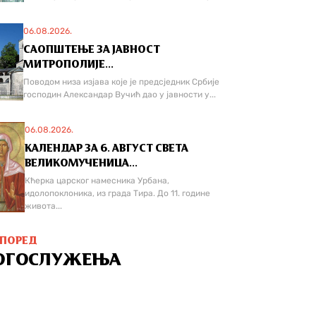
06.08.2026.
САОПШТЕЊЕ ЗА ЈАВНОСТ
МИТРОПОЛИЈЕ...
Поводом низа изјава које је предсједник Србије
господин Александар Вучић дао у јавности у...
06.08.2026.
КАЛЕНДАР ЗА 6. АВГУСТ СВЕТА
ВЕЛИКОМУЧЕНИЦА...
Кћерка царског намесника Урбана,
идолопоклоника, из града Тира. До 11. године
живота...
СПОРЕД
ОГОСЛУЖЕЊА