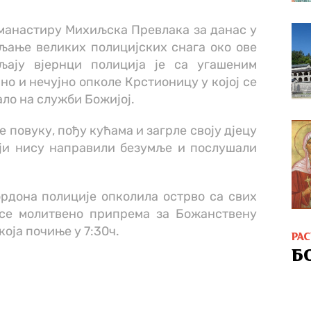
манастиру Михиљска Превлака за данас у
пљање великих полицијских снага око ове
љају вјернци полиција је са угашеним
но и нечујно опколе Крстионицу у којој се
ло на служби Божијој.
е повуку, пођу кућама и загрле своју дјецу
оји нису направили безумље и послушали
рдона полиције опколила острво са свих
 се молитвено припрема за Божанствену
оја почиње у 7:30ч.
РА
Б