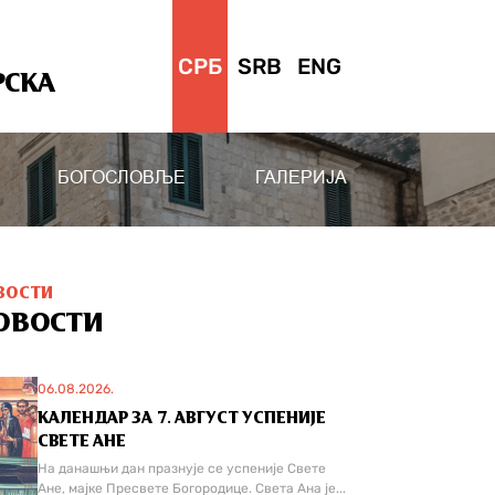
СРБ
SRB
ENG
РСКА
БОГОСЛОВЉЕ
ГАЛЕРИЈА
ВОСТИ
ОВОСТИ
06.08.2026.
КАЛЕНДАР ЗА 7. АВГУСТ УСПЕНИЈЕ
СВЕТЕ АНЕ
На данашњи дан празнује се успеније Свете
Ане, мајке Пресвете Богородице. Света Ана је...