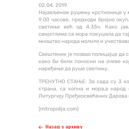
02.04. 2019.
Најављеном рушењу крстионице у 
9.00 часове, предходи бројно оку
светиње већ од 4.35ч. Како јав
свијетлима са мора покушала да тај
мноштво народа молило и учествова
Свештеник је позвао полицајце да с
како би били поносни на очеве к
наређење да руше светињу.
ТРЕНУТНО СТАЊЕ: За сада су 3 ко
страна, са копна и мора,а народ
Литургију Пређеосвећених Дарова к
(mitropolija.com)
Назад у архиву