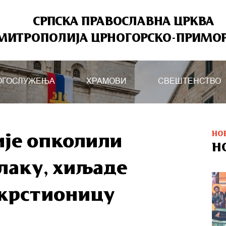
СРПСКА ПРАВОСЛАВНА ЦРКВА
МИТРОПОЛИЈА ЦРНОГОРСКО-ПРИМО
ОГОСЛУЖЕЊА
ХРАМОВИ
СВЕШТЕНСТВО
НО
је опколили
Н
лаку, хиљаде
 крстионицу