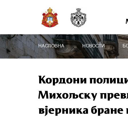
НАСЛОВНА
НОВОСТИ
Б
Кордони полици
Михољску прев
вјерника бране