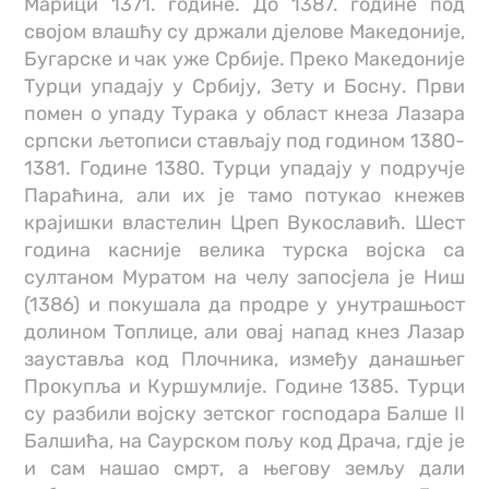
Марици 1371. године. До 1387. године под
својом влашћу су држали дјелове Македоније,
Бугарске и чак уже Србије. Преко Македоније
Турци упадају у Србију, Зету и Босну. Први
помен о упаду Турака у област кнеза Лазара
српски љетописи стављају под годином 1380-
1381. Године 1380. Турци упадају у подручје
Параћина, али их је тамо потукао кнежев
крајишки властелин Цреп Вукославић. Шест
година касније велика турска војска са
султаном Муратом на челу запосјела је Ниш
(1386) и покушала да продре у унутрашњост
долином Топлице, али овај напад кнез Лазар
зауставља код Плочника, између данашњег
Прокупља и Куршумлије. Године 1385. Турци
су разбили војску зетског господара Балше II
Балшића, на Саурском пољу код Драча, гдје је
и сам нашао смрт, а његову земљу дали