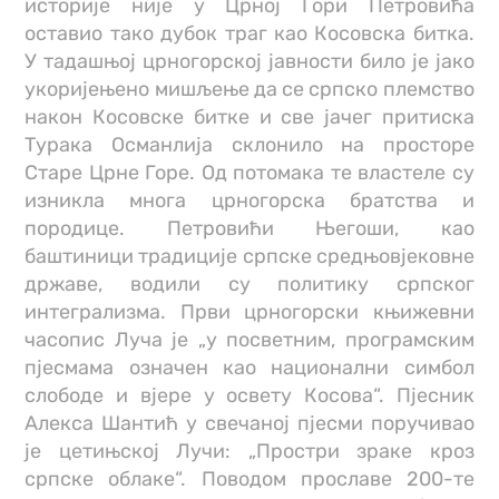
историје није у Црној Гори Петровића
оставио тако дубок траг као Косовска битка.
У тадашњој црногорској јавности било је јако
укоријењено мишљење да се српско племство
након Косовске битке и све јачег притиска
Турака Османлија склонило на просторе
Старе Црне Горе. Од потомака те властеле су
изникла многа црногорска братства и
породице. Петровићи Његоши, као
баштиници традиције српске средњовјековне
државе, водили су политику српског
интегрализма. Први црногорски књижевни
часопис Луча је „у посветним, програмским
пјесмама означен као национални симбол
слободе и вјере у освету Косова“. Пјесник
Алекса Шантић у свечаној пјесми поручивао
је цетињској Лучи: „Простри зраке кроз
српске облаке“. Поводом прославе 200-те