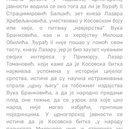
јавности водила се око тога да ли је Ђурађ II
Страцимировић Балшић, зет кнеза Лазара
Хребељановића, учествовао у Косовском боју
или није, о питању „невјерства“ Вука
Бранковића, као и о херојству Милоша
Обилића. Ђурађ II није пошао у помоћ свом
тасту, кнезу Лазару, јер је био заузет чувањем
својих интереса у Приморју. Лазар
Томановић, који каже да је Косовска битка
најживља успомена у историји цијелог
српства, истиче да су научна истраживања
спрала „црну љагу“ са тобожњег издајства
Вука Бранковића, а да је народно предање
плод оне тежње, да се узрок зла које цио
народ није могао избјећи, припише
појединцима. У црногорској јавности се
истиче да је Косовска битка „у народу
разнијела Милошево име и створила му