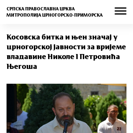
СРПСКА ПРАВОСЛАВНА ЦРКВА
МИТРОПОЛИЈА ЦРНОГОРСКО-ПРИМОРСКА
Косовска битка и њен значај у
црногорској јавности за вријеме
владавине Николе I Петровића
Његоша