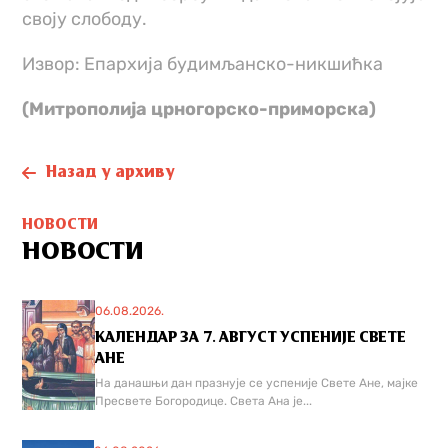
своју слободу.
Извор: Епархија будимљанско-никшићка
(Митрополија црногорско-приморска)
Назад у архиву
НОВОСТИ
НОВОСТИ
06.08.2026.
КАЛЕНДАР ЗА 7. АВГУСТ УСПЕНИЈЕ СВЕТЕ
АНЕ
На данашњи дан празнује се успеније Свете Ане, мајке
Пресвете Богородице. Света Ана је...