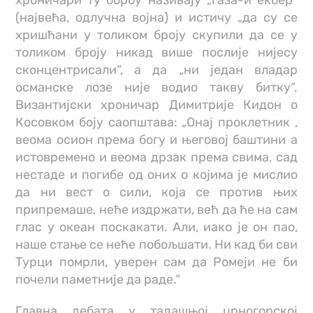
(највећа, одлучна војна) и истичу „да су се
хришћани у толиком броју скупили да се у
толиком броју никад више послије нијесу
сконцентрисали“, а да „ни један владар
османске лозе није водио такву битку“.
Византијски хроничар Димитрије Кидон о
Косовком боју саопштава: „Онај проклетник ,
веома осион према богу и његовој баштини а
истовремено и веома дрзак према свима, сад
нестаде и погибе од оних о којима је мислио
да ни вест о сили, која се против њих
припремаше, неће издржати, већ да ће на сам
глас у океан поскакати. Али, иако је он пао,
наше стање се неће побољшати. Ни кад би сви
Турци помрли, уверен сам да Ромеји не би
почели паметније да раде.“
Главна дебата у тадашњој црногорској