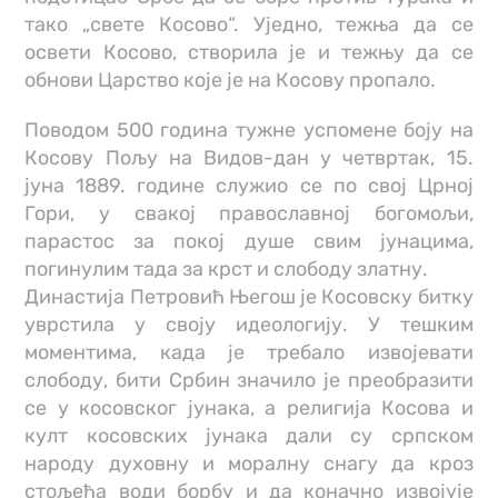
тако „свете Косово“. Уједно, тежња да се
освети Косово, створила је и тежњу да се
обнови Царство које је на Косову пропало.
Поводом 500 година тужне успомене боју на
Косову Пољу на Видов-дан у четвртак, 15.
јуна 1889. године служио се по свој Црној
Гори, у свакој православној богомољи,
парастос за покој душе свим јунацима,
погинулим тада за крст и слободу златну.
Династија Петровић Његош је Косовску битку
уврстила у своју идеологију. У тешким
моментима, када је требало извојевати
слободу, бити Србин значило је преобразити
се у косовског јунака, а религија Косова и
култ косовских јунака дали су српском
народу духовну и моралну снагу да кроз
стољећа води борбу и да коначно извојује