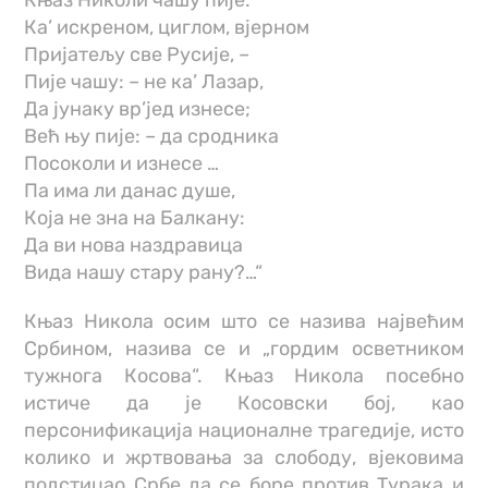
Ка’ искреном, циглом, вјерном
Пријатељу све Русије, –
Пије чашу: – не ка’ Лазар,
Да јунаку вр’јед изнесе;
Већ њу пије: – да сродника
Посоколи и изнесе …
Па има ли данас душе,
Која не зна на Балкану:
Да ви нова наздравица
Вида нашу стару рану?…“
Књаз Никола осим што се назива највећим
Србином, назива се и „гордим осветником
тужнога Косова“. Књаз Никола посебно
истиче да је Косовски бој, као
персонификација националне трагедије, исто
колико и жртвовања за слободу, вјековима
подстицао Србе да се боре против Турака и