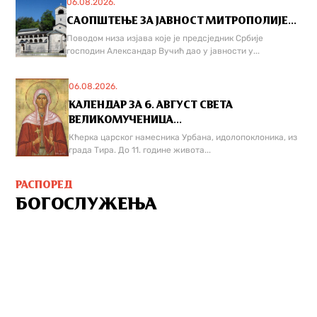
06.08.2026.
САОПШТЕЊЕ ЗА ЈАВНОСТ МИТРОПОЛИЈЕ...
Поводом низа изјава које је предсједник Србије
господин Александар Вучић дао у јавности у...
06.08.2026.
КАЛЕНДАР ЗА 6. АВГУСТ СВЕТА
ВЕЛИКОМУЧЕНИЦА...
Кћерка царског намесника Урбана, идолопоклоника, из
града Тира. До 11. године живота...
РАСПОРЕД
БОГОСЛУЖЕЊА