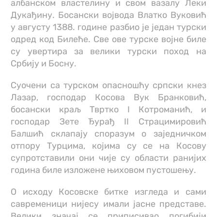
албанском властелину и свом вазалу Леки
Дукађину. Босански војвода Влатко Вуковић
у августу 1388. године разбио је један турски
одред код Билеће. Све ове турске војне биле
су увертира за велики турски поход на
Србију и Босну.
Суочени са турском опасношћу српски кнез
Лазар, господар Косова Вук Бранковић,
босански краљ Твртко I Котроманић, и
господар Зете Ђурађ II Страцимировић
Балшић склапају споразум о заједничком
отпору Турцима, којима су се на Косову
супротставили они чије су области ранијих
година биле изложене њиховом пустошењу.
О исходу Косовске битке изгледа и сами
савременици нијесу имали јасне представе.
Велики значај се приписивао погибији