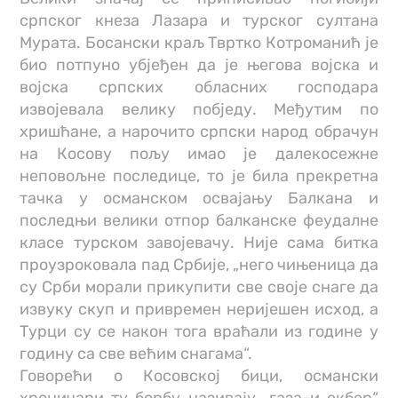
српског кнеза Лазара и турског султана
Мурата. Босански краљ Твртко Котроманић је
био потпуно убјеђен да је његова војска и
војска српских обласних господара
извојевала велику побједу. Међутим по
хришћане, а нарочито српски народ обрачун
на Косову пољу имао је далекосежне
неповољне последице, то је била прекретна
тачка у османском освајању Балкана и
последњи велики отпор балканске феудалне
класе турском завојевачу. Није сама битка
проузроковала пад Србије, „него чињеница да
су Срби морали прикупити све своје снаге да
извуку скуп и привремен неријешен исход, а
Турци су се након тога враћали из године у
годину са све већим снагама“.
Говорећи о Косовској бици, османски
хроничари ту борбу називају „газа-и екбер“