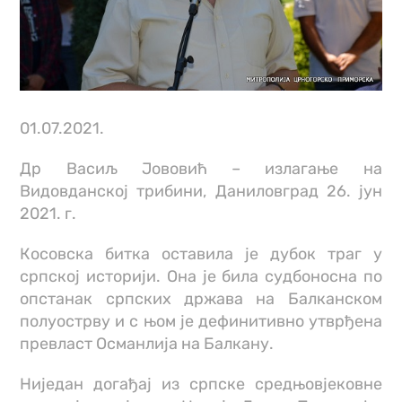
01.07.2021.
Др Васиљ Јововић – излагање на
Видовданској трибини, Даниловград 26. јун
2021. г.
Косовска битка оставила је дубок траг у
српској историји. Она је била судбоносна по
опстанак српских држава на Балканском
полуострву и с њом је дефинитивно утврђена
превласт Османлија на Балкану.
Ниједан догађај из српске средњовјековне