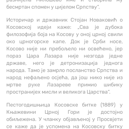
бесмртан спомен у цијелом Српству“.
Историчар и државник Стојан Новаковић о
Косовској идеји каже: „Сва је дубока
филозофија боја на Косову у оној црној свили
око црногорске капе. Док је Срби носе,
Косово није ни пребољело ни освећено, јер
пораз Цара Лазара није незгода једне
државе, него је детронизација једнога
народа. Тамо је замрло посланство Српства и
народ нефаљено осјећа, да још нико није из
мртве руке Лазареве примио шибику
пространијех мисли и великога Царства“.
Пестогодишњица Косовске битке (1889) у
Књажевини Црној Гори је достојно
обиљежена. У чланку објављеној у Просвјети
се каже да је успомена на Косовску битку