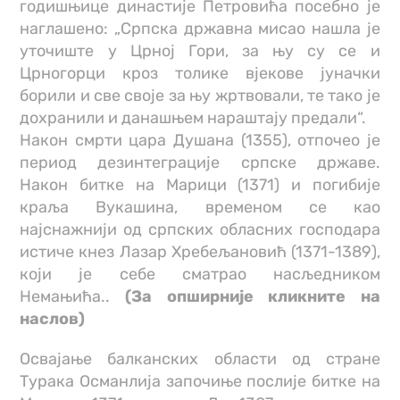
годишњице династије Петровића посебно је
наглашено: „Српска државна мисао нашла је
уточиште у Црној Гори, за њу су се и
Црногорци кроз толике вјекове јуначки
борили и све своје за њу жртвовали, те тако је
дохранили и данашњем нараштају предали“.
Након смрти цара Душана (1355), отпочео је
период дезинтеграције српске државе.
Након битке на Марици (1371) и погибије
краља Вукашина, временом се као
најснажнији од српских обласних господара
истиче кнез Лазар Хребељановић (1371-1389),
који је себе сматрао насљедником
Немањића..
(За опширније кликните на
наслов)
Освајање балканских области од стране
Турака Османлија започиње послије битке на