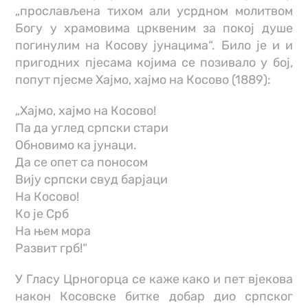
„прослављена тихом али усрдном молитвом
Богу у храмовима црквеним за покој душе
погинулим на Косову јунацима“. Било је и и
пригодних пјесама којима се позивало у бој,
попут пјесме Хајмо, хајмо на Косово (1889):
„Хајмо, хајмо на Косово!
Па да углед српски стари
Обновимо ка јунаци.
Да се опет са поносом
Вију српски свуд барјаци
На Косово!
Ко је Срб
На њем мора
Развит грб!“
У Гласу Црногорца се каже како и пет вјекова
након Косовске битке добар дио српског