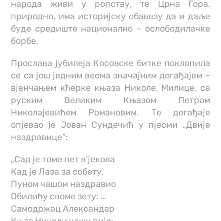
народа живи у ропству, те Црна Гора,
природно, има историјску обавезу да и даље
буде средиште национално – ослободилачке
борбе.
Прослава јубилеја Косовске битке поклопила
се са још једним веома значајним догађајем –
вјенчањем кћерке књаза Николе, Милице, са
руским Великим Књазом Петром
Николајевићем Романовим. Те догађаје
опјевао је Јован Сундечић у пјесми „Двије
наздравице“:
„Сад је томе пет в’јекова
Кад је Лаза за собету,
Пуном чашом наздравио
Обилићу своме зету: …
Самодржац Александар
Књаз Николи чашу пије: