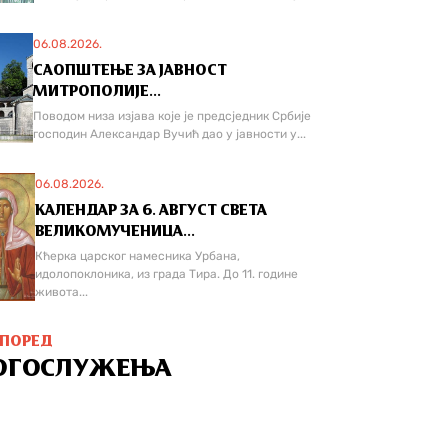
06.08.2026.
САОПШТЕЊЕ ЗА ЈАВНОСТ
МИТРОПОЛИЈЕ...
Поводом низа изјава које је предсједник Србије
господин Александар Вучић дао у јавности у...
06.08.2026.
КАЛЕНДАР ЗА 6. АВГУСТ СВЕТА
ВЕЛИКОМУЧЕНИЦА...
Кћерка царског намесника Урбана,
идолопоклоника, из града Тира. До 11. године
живота...
СПОРЕД
ОГОСЛУЖЕЊА