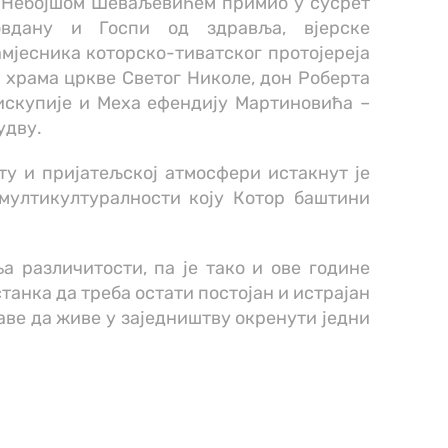
 Небојшом Шеваљевићем примио у сусрет
овдану и Госпи од здравља, вјерске
амјесника которско-тиватског протојереја
храма цркве Светог Николе, дон Роберта
искупије и Меха ефендију Мартиновића –
удву.
у и пријатељској атмосфери истакнут је
мултикултуралности коју Котор баштини
а различитости, па је тако и ове године
станка да треба остати постојан и истрајан
таве да живе у заједништву окренути једни