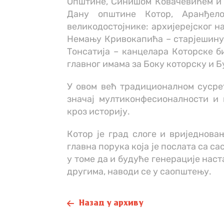
Општине, Синишом Ковачевићем и
Дану општине Котор, Аранђел
великодостојнике: архијерејског н
Немању Кривокапића – старјешину 
Тонсатија – канцелара Которске б
главног имама за Боку которску и Б
У овом већ традиционалном сусрет
значај мултиконфесионалности и 
кроз историју.
Котор је град слоге и вриједновањ
главна порука која је послата са са
у томе да и будуће генерације нас
другима, наводи се у саопштењу.
Назад у архиву