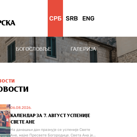
СРБ
SRB
ENG
РСКА
БОГОСЛОВЉЕ
ГАЛЕРИЈА
ВОСТИ
ОВОСТИ
06.08.2026.
КАЛЕНДАР ЗА 7. АВГУСТ УСПЕНИЈЕ
СВЕТЕ АНЕ
На данашњи дан празнује се успеније Свете
Ане, мајке Пресвете Богородице. Света Ана је...