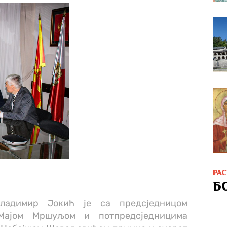
РА
Б
Владимир Јокић је са предсједницом
Мајом Мршуљом и потпредсједницима