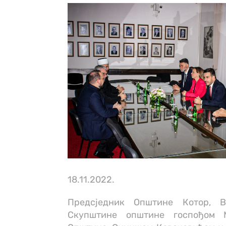
18.11.2022.
Предсједник Општине Котор, 
Скупштине општине госпођом 