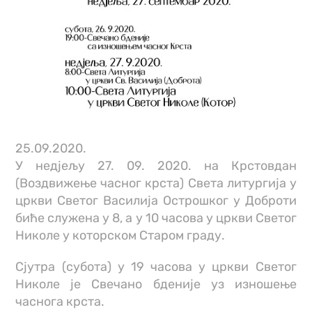
25.09.2020.
У недјељу 27. 09. 2020. на Крстовдан
(Воздвижење часног крста) Света литургија у
цркви Светог Василија Острошког у Доброти
биће служена у 8, а у 10 часова у цркви Светог
Николе у которском Старом граду.
Сјутра (субота) у 19 часова у цркви Светог
Николе је Свечано бденије уз изношење
часнога крста.