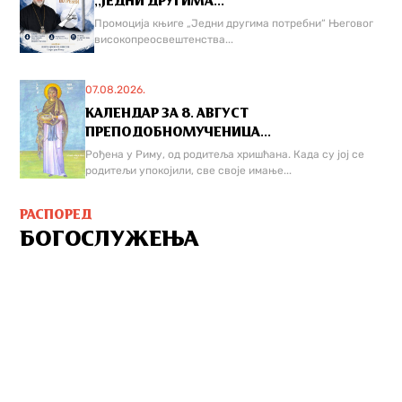
,,ЈЕДНИ ДРУГИМА...
Промоција књиге „Једни другима потребни“ Његовог
високопреосвештенства...
07.08.2026.
КАЛЕНДАР ЗА 8. АВГУСТ
ПРЕПОДОБНОМУЧЕНИЦА...
Рођена у Риму, од родитеља хришћана. Када су јој се
родитељи упокојили, све своје имање...
РАСПОРЕД
БОГОСЛУЖЕЊА