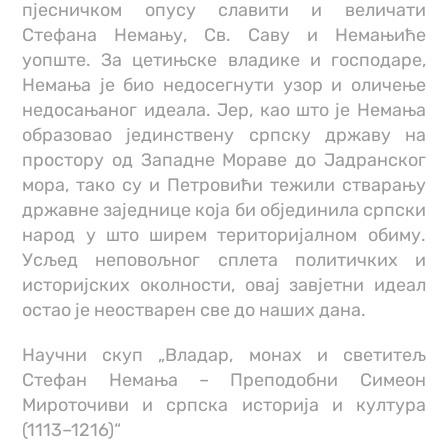
пјесничком опусу славити и величати
Стефана Немању, Св. Саву и Немањиће
уопште. За цетињске владике и господаре,
Немања је био недосегнути узор и оличење
недосањаног идеала. Јер, као што је Немања
образовао јединствену српску државу на
простору од Западне Мораве до Јадранског
мора, тако су и Петровићи тежили стварању
државне заједнице која би објединила српски
народ у што ширeм територијалном обиму.
Усљед неповољног сплета политичких и
историјских околности, овај завјетни идеал
остао је неостварен све до наших дана.
Научни скуп „Владар, монах и светитељ
Стефан Немања – Преподобни Симеон
Мироточиви и српска историја и култура
(1113–1216)“