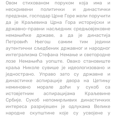
Овом стихованом поруком која има и
нескривени политички и династички
предзнак, господар Црне Горе жели поручити
да је Краљевина Црна Гора историјски и
државно-правни насљедник средњовјековне
немањићке државе, а да је династија
Петровић Његош самим тим једини
аутентични сљедбеник државног и народног
интегрализма Стефана Немање и светородне
лозе Немањића уопште. Овако становиште
краља Николе сувише је идеологизовано и
једнострано. Управо зато су државне и
династичке аспирације двора на Цетињу
неминовно морале доћи у сукоб са
истовјетним аспирацијама Краљевине
Србије. Сукоб непомирљивих династичких
интереса разријешен је одлукама Велике
народне скупштине које су усвојене у