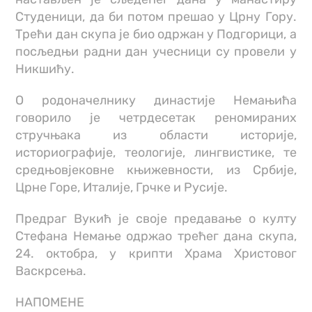
Студеници, да би потом прешао у Црну Гору.
Трећи дан скупа је био одржан у Подгорици, а
посљедњи радни дан учесници су провели у
Никшићу.
О родоначелнику династије Немањића
говорило је четрдесетак реномираних
стручњака из области историје,
историографије, теологије, лингвистике, те
средњовјековне књижевности, из Србије,
Црне Горе, Италије, Грчке и Русије.
Предраг Вукић је своје предавање о култу
Стефана Немање одржао трећег дана скупа,
24. октобра, у крипти Храма Христовог
Васкрсења.
НАПОМЕНЕ