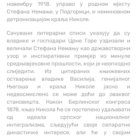
новембру 1918. управо у родном мјесту
Стефана Немање, у Подгорици, и неминовном
детронизацијом краља Николе.
Сачувани литерарни списи указују да су
владике и господари Црне Горе уздизали и
величали Стефана Немању као државотворни
узор и инспиративни примјер из минуле
средњовјековне прошлости, који је неопходно
слиједити. Из цитираних књижевних
остварења владике Василија, генијалног
Његоша и краља Николе јасно и
недвосмислено се може доћи до оваквог
становишта. Након Берлинског конгреса
1878. књаз Никола ће се постепено удаљавати
од идеала српског националног
интегрализма, сљедујући своје сепаратне
династичке интересе, али ће у својим