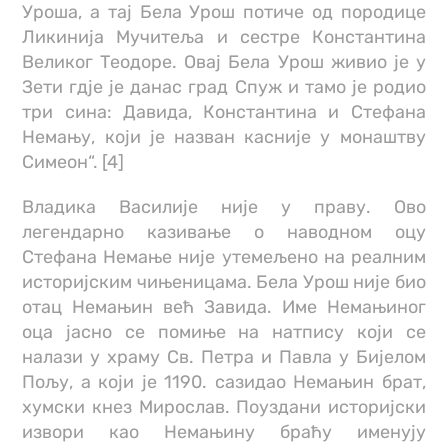
Уроша, а тај Бела Урош потиче од породице
Ликинија Мучитеља и сестре Константина
Великог Теодоре. Овај Бела Урош живио је у
Зети гдје је данас град Спуж и тамо је родио
три сина: Давида, Константина и Стефана
Немању, који је назван касније у монаштву
Симеон“. [4]
Владика Василије није у праву. Ово
легендарно казивање о наводном оцу
Стефана Немање није утемељено на реалним
историјским чињеницама. Бела Урош није био
отац Немањин већ Завида. Име Немањиног
оца јасно се помиње на натпису који се
налази у храму Св. Петра и Павла у Бијелом
Пољу, а који је 1190. сазидао Немањин брат,
хумски кнез Мирослав. Поуздани историјски
извори као Немањину браћу именују