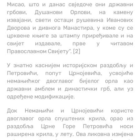
Мисао, што и данас свједоче они државни
грбови, Душанови Орлови, на камену
извајани, свети остаци рушевина Иванових
Дворова и дивнога Манастира, у коме су се
црквене књиге за штампу приређивале и на
свијет издавале, прве у читавом
Православном Свијету“. [2]
У знатно каснијем историјском раздобљу и
Петровићи, попут Црнојевића, усвојиће
немањићког двоглавог бијелог орла као
државни амблем и династички грб, али уз
одређене модификације.
Док Немањићи и Црнојевићи користе
двоглавог орла спуштених крила, орао из
раздобља Црне Горе Петровића носи
раширена крила, у лету. Ова ликовна измјена