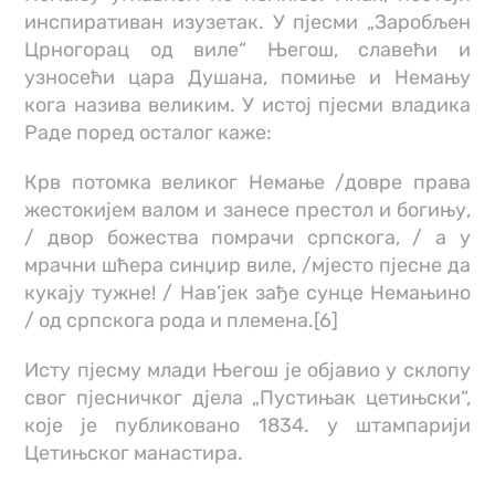
инспиративан изузетак. У пјесми „Заробљен
Црногорац од виле“ Његош, славећи и
узносећи цара Душана, помиње и Немању
кога назива великим. У истој пјесми владика
Раде поред осталог каже:
Крв потомка великог Немање /довре права
жестокијем валом и занесе престол и богињу,
/ двор божества помрачи српскога, / а у
мрачни шћера синџир виле, /мјесто пјесне да
кукају тужне! / Нав’јек зађе сунце Немањино
/ од српскога рода и племена.[6]
Исту пјесму млади Његош је објавио у склопу
свог пјесничког дјела „Пустињак цетињски“,
које је публиковано 1834. у штампарији
Цетињског манастира.