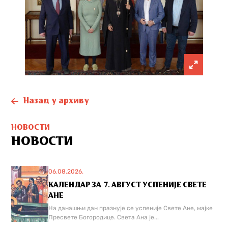
Назад у архиву
НОВОСТИ
НОВОСТИ
06.08.2026.
КАЛЕНДАР ЗА 7. АВГУСТ УСПЕНИЈЕ СВЕТЕ
АНЕ
На данашњи дан празнује се успеније Свете Ане, мајке
Пресвете Богородице. Света Ана је...