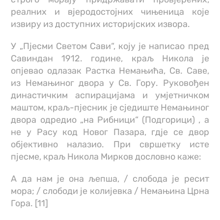
реалних и вјеродостојних чињеница које
извиру из доступних историјских извора.
У „Пјесми Светом Сави“, коју је написао пред
Савиндан 1912. године, краљ Никола је
опјевао одлазак Растка Немањића, Св. Саве,
из Немањиног двора у Св. Гору. Руковођен
династичким аспирацијама и умјетничком
маштом, краљ-пјесник је сједиште Немањиног
двора одредио „на Рибници“ (Подгорици) , а
не у Расу код Новог Пазара, гдје се двор
објективно налазио. При свршетку исте
пјесме, краљ Никола Мирков дословно каже:
А да нам је она љепша, / слобода је ресит
мора; / слободи је колијевка / Немањина Црна
Гора. [11]