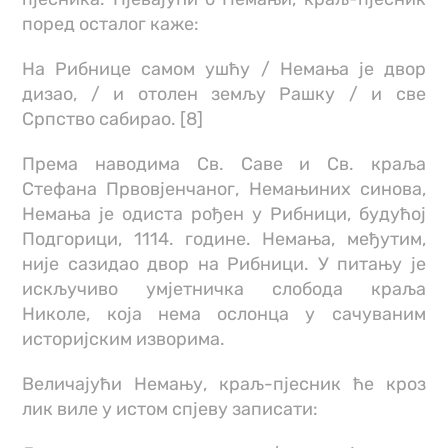
поред осталог каже:
На Рибнице самом ушћу / Немања је двор
дизао, / и отолен земљу Рашку / и све
Српство сабирао. [8]
Према наводима Св. Саве и Св. краља
Стефана Првовјенчаног, Немањиних синова,
Немања је одиста рођен у Рибници, будућој
Подгорици, 1114. године. Немања, међутим,
није сазидао двор на Рибници. У питању је
искључиво умјетничка слобода краља
Николе, која нема ослонца у сачуваним
историјским изворима.
Величајући Немању, краљ-пјесник ће кроз
лик виле у истом спјеву записати: