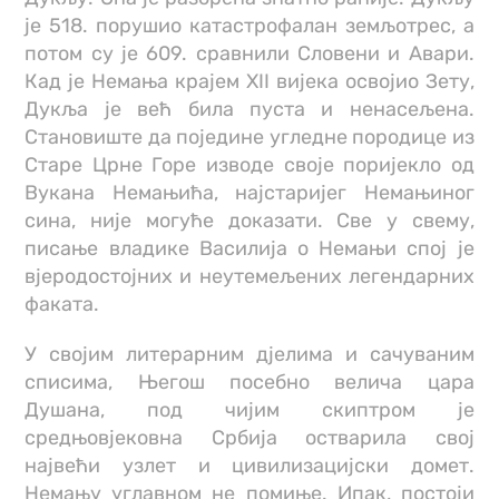
је 518. порушио катастрофалан земљотрес, а
потом су је 609. сравнили Словени и Авари.
Кад је Немања крајем XII вијека освојио Зету,
Дукља је већ била пуста и ненасељена.
Становиште да поједине угледне породице из
Старе Црне Горе изводе своје поријекло од
Вукана Немањића, најстаријег Немањиног
сина, није могуће доказати. Све у свему,
писање владике Василија о Немањи спој је
вјеродостојних и неутемељених легендарних
факата.
У својим литерарним дјелима и сачуваним
списима, Његош посебно велича цара
Душана, под чијим скиптром је
средњовјековна Србија остварила свој
највећи узлет и цивилизацијски домет.
Немању углавном не помиње. Ипак, постоји