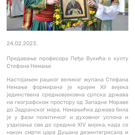
24.02.2023.
Предавање професора Пеђе Вукића о култу
Стефана Немање
Настојањем рашког великог жупана Стефана
Немање формирана је крајем XII вијека
јединствена средњовјековна српска држава
на географском простору од Западне Мораве
до Јадранског мора. Немањићка држава била
је у фази политичког и духовног успона и
уздизања све до средине XIV вијека, када се
након смрти цара Душана дезинтегрисала и