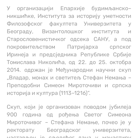
У организацији Епархије будимљанско–
никшићке, Института за историју уметности
Филозофског факултета Универзитета у
Београду, Византолошког института и
Старословенистичког одсека САНУ, а под
покровитељством Патријарха српског
Иринеја и предсједника Републике Србије
Томислава Николића, од 22. до 25. октобра
2014. одржан је Међународни научни скуп
„Владар, монах и светитељ Стефан Немања –
Преподобни Симеон Мироточиви и српска
историја и култура (1113–1216)“.
Скуп, који је организован поводом јубилеја
900 година од рођења Светог Симеона
Мироточивог – Стефана Немање, почео је у
ректорату Београдског универзитета,
настављен је сљедећег дана у манастиру