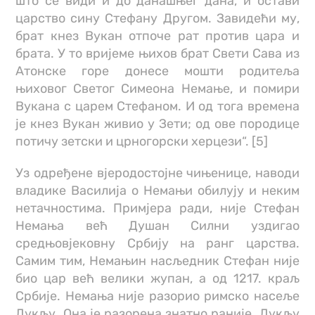
што се види и до данашњег дана, и остави
царство сину Стефану Другом. Завидећи му,
брат кнез Вукан отпоче рат против цара и
брата. У то вријеме њихов брат Свети Сава из
Атонске горе донесе мошти родитеља
њиховог Светог Симеона Немање, и помири
Вукана с царем Стефаном. И од тога времена
је кнез Вукан живио у Зети; од ове породице
потичу зетски и црногорски херцези“. [5]
Уз одређене вјеродостојне чињенице, наводи
владике Василија о Немањи обилују и неким
нетачностима. Примјера ради, није Стефан
Немања већ Душан Силни уздигао
средњовјековну Србију на ранг царства.
Самим тим, Немањин насљедник Стефан није
био цар већ велики жупан, а од 1217. краљ
Србије. Немања није разорио римско насеље
Дукљу. Она је разорена знатно раније. Дукљу