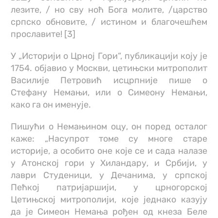
лезите, / но сву ноћ Бога молите, /царство
српско обновите, / истином и благочешћем
прославите! [3]
У „Историји о Црној Гори“, публикацији коју је
1754. објавио у Москви, цетињски митрополит
Василије Петровић исцрпније пише о
Стефану Немањи, или о Симеону Немањи,
како га он именује.
Пишући о Немањином оцу, он поред осталог
каже: „Насупрот томе су многе старе
историје, а особито оне које се и сада налазе
у Атонској гори у Хиландару, и Србији, у
лаври Студеници, у Дечанима, у српској
Пећкој патријаршији, у црногорској
Цетињској митрополији, које једнако казују
да је Симеон Немања рођен од кнеза Беле