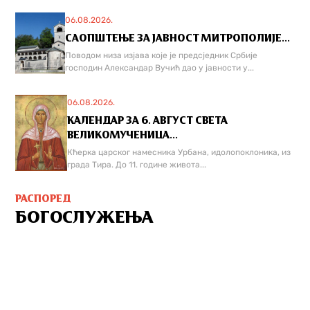
06.08.2026.
САОПШТЕЊЕ ЗА ЈАВНОСТ МИТРОПОЛИЈЕ...
Поводом низа изјава које је предсједник Србије
господин Александар Вучић дао у јавности у...
06.08.2026.
КАЛЕНДАР ЗА 6. АВГУСТ СВЕТА
ВЕЛИКОМУЧЕНИЦА...
Кћерка царског намесника Урбана, идолопоклоника, из
града Тира. До 11. године живота...
РАСПОРЕД
БОГОСЛУЖЕЊА