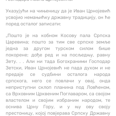
Указујући на чињеницу да је Иван Црнојевић
усвојио немањићку државну традицију, он ће
поред осталог записати:
„Пошто је на кобном Косову пала Српска
Царевина; пошто за тим све српске земље
једна за другом турском силом бише
покорене; дође ред и на посљедњу, равну
Зету. . . Али ни тада Богохраними Господар
Зетски, Иван Црнојевић не пада духом и не
предаје се судбини осталога народа
српскога, него се повлачи у овај, онда
неприступни склоп планина под Ловћеном,
са Врховним Црквеним Поглаваром, са својом
властелом и својим избраним народом, те
оснива Црну Гору, и у њу ову своју
престоницу, којој повјерава Српску Државну