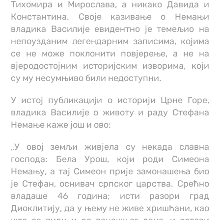
Тихомира и Мирослава, а никако Давида и
Константина. Своје казивање о Немањи
владика Василије евидентно је темељио на
непоузданим легендарним записима, којима
се не може поклонити повјерење, а не на
вјеродостојним историјским изворима, који
су му несумњиво били недоступни.
У истој публикацији о историји Црне Горе,
владика Василије о животу и раду Стефана
Немање каже још и ово:
„У овој земљи живјела су некада славна
господа: Бела Урош, који роди Симеона
Немању, а тај Симеон прије замонашења био
је Стефан, оснивач српског царства. Срећно
владаше 46 година; исти разори град
Диоклитију, да у њему не живе хришћани, као