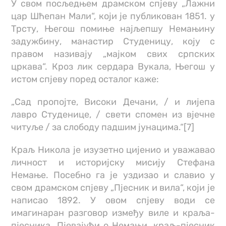
У свом посљедњем драмском спјеву „Лажни
цар Шћепан Мали“, који је публикован 1851. у
Трсту, Његош помиње најљепшу Немањину
задужбину, манастир Студеницу, коју с
правом називају „мајком свих српских
цркава“. Кроз лик сердара Вукала, Његош у
истом спјеву поред осталог каже:
„Сад пропојте, Високи Дечани, / и лијепа
лавро Студенице, / свети спомен из вјечне
читуље / за слободу падшим јунацима.“[7]
Краљ Никола је изузетно цијенио и уважавао
личност и историјску мисију Стефана
Немање. Посебно га је уздизао и славио у
свом драмском спјеву „Пјесник и вила“, који је
написао 1892. У овом спјеву води се
имагинаран разговор између виле и краља-
пјесника. Пјевајући о Немањи, краљ-пјесник