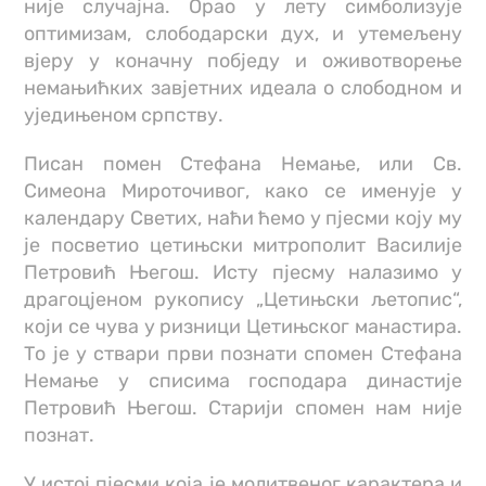
није случајна. Орао у лету симболизује
оптимизам, слободарски дух, и утемељену
вјеру у коначну побједу и оживотворење
немањићких завјетних идеала о слободном и
уједињеном српству.
Писан помен Стефана Немање, или Св.
Симеона Мироточивог, како се именује у
календару Светих, наћи ћемо у пјесми коју му
је посветио цетињски митрополит Василије
Петровић Његош. Исту пјесму налазимо у
драгоцјеном рукопису „Цетињски љетопис“,
који се чува у ризници Цетињског манастира.
То је у ствари први познати спомен Стефана
Немање у списима господара династије
Петровић Његош. Старији спомен нам није
познат.
У истој пјесми која је молитвеног карактера и