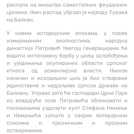
распала на мноштво самосталних феудалних
цјелина. Њен распад убрзао је најезду Турака
на Балкан.
У новим историјским епохама, у посве
измијењеним околностима, народна
династија Петровић Његош генерацијама ће
водити интензивну борбу у циљу ослобођења
и уједињења окупираних области српског
етноса од османлијске власти. Њихов
коначан и исходишни циљ је био стварање
јединствене и недјељиве српске државе на
Балкану. Управо зато ће господари Црне Горе
из владајуће лозе Петровића обликовати и
покољењима уздизати култ Стефана Немање
и Немањића уопште у својим литерарним
списима и пјесничким и прозним
остварењима.