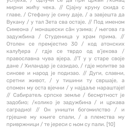
успјеха, / одлучи се да при цркви /конац
мирни жићу чека. // Сјајну круну скида с
главе, / Стефану је сину даје, / а завјешта да
Вукану / у тал Зета сва остаје. // Под именом
Симеона / монашески сâн узима; / његова га
задужбина / Студеница у храм прима. //
Отолен се премјестио 30 / код атонских
калуђера / гдје се тврдо од в’јекова /
православна чува вјера. //Т у у старе своје
дане / Хиландар је сазидао, / гдје молитве за
синове и народ је подизао. // Дуги, славни,
сретни живот, / у тишини ту свршаје, а
спомен му оста вјечни / у најдаље нараштаје!
// Сабиратељ српске земље / бесмртност је
задобио; /колико је задужбина / и цркава
саградио! // Он уништи богомилство / и
грјешне му књиге спали, / а племства му
привржници / те јереси с њом су пали. [10]