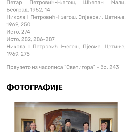
Петар Петровић-Његош, Шћепан Мали,
Београд, 1952, 14
Никола I Петровић-Његош, Спјевови, Цетиње,
1969, 250
Исто, 274
Исто, 282, 286-287
Никола I Петровић Његош, Пјесме, Цетиње,
1969, 275
Преузето из часописа “Светигора” – бр. 243
ФОТОГРАФИЈЕ