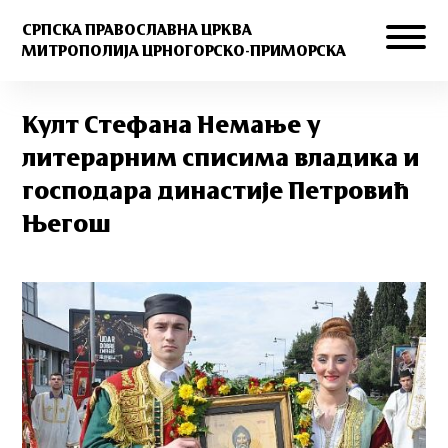
СРПСКА ПРАВОСЛАВНА ЦРКВА
МИТРОПОЛИЈА ЦРНОГОРСКО-ПРИМОРСКА
Култ Стефана Немање у
литерарним списима владика и
господара династије Петровић
Његош