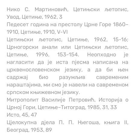
Нико С. Мартиновић, Цетињски љетопис,
Увод, Цетиње, 1962, 3
Педесет година на престолу Црне Горе 1860–
1910, Цетиње, 1910, V-VI
Цетињски љетопис, Цетиње, 1962, 15-16;
Црногорски анали или Цетињски љетопис,
Цетиње, 1996, 153-154. Неопходно је
нагласити да је иста пјесма написана на
црквенословенском језику, а да би њен
садржај био разумљив савременим
нараштајима, ми смо је навели на савременом
српском књижевном језику.
Митрополит Василије Петровић, Историја о
Црној Гори, Цетиње–Титоград, 1985, 31, 33
Исто, 45, 47
Цјелокупна дјела П. П. Његоша, књига II,
Београд, 1953, 89