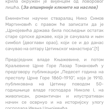
крила окружен је вијенцем од ловоровог
лишћа.
(
За опширније клкните на наслов)
Еминентни научни стваралац Нико Симов
Мартиновић с правом ће записати да је
„Црнојевића држава била посљедњи остатак
старе српске државе, која је сачувала и њен
симбол (двоглави орао), који се и до данас
сачувао на олтару Цетињског манастира“.[1]
Предсједник владе Књажевине, и потом
Краљевине Црне Горе Лазар Томановић у
предговору публикацији „Педесет година на
престолу Црне Горе 1860–1910“, која је 1910.
публикована на Цетињу поводом 50-
годишњице владе господара Николе I, на
живописан, романтичан и илустративан
начин се осврнуо и на историјску улогу
господара Ивана Црнојевића.