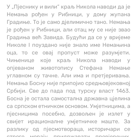
У „Пјеснику и вили“ краљ Никола наводи да је
Немања рођен у Рибници, у дому жупана
Градиње. То је само дјелимично тано. Немања
је рођен у Рибници, али отац му се није звао
Градиња већ Завида. Будући да се у вријеме
Николе I поуздано није знало име Немањина
оца, то се овај пропуст може разумјети.
Чињенице које краљ Никола наводи у
опјеваном животопису Стефана Немање
углавном су тачне. Али има и претјеривања.
Немања Босну није припојио средњовјековној
Србији. Све до пада под турску власт 1463.
Босна је остала самостална државна цјелина
са српском етничком основом. Умјетницима, а
пјесницима посебно, дозвољен је излет у
свијет ирационалне умјетничке маште. За
разлику од пјесмотвораца, историчари се
строго морају придржавати провјерених,