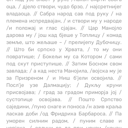
оца, / дјело створи, чудо брзо, / најсретнијег
владаоца. // Сабра народ сав под руку / на
племена испредвајан, / и створи му у народе
/и положај и глас сјајан. // Цар Манојло
дарова му / још кад бјеше у Топлицу / комад
земље, што жељаше – / прелијепу Дубочицу.
// Што би српско у Хрвата, / то му они
повратише; / Бокељи му са Котором / сами
под скут приступише. // Затим Босном свом
завлада; / а кад неста Манојила, /војска му је
за Призреном / и Ниш б’јели освојила. //
Посл’је узе Далмацију; / Дукљу круни
присвојава; / град за градом приморја јој /
сустопице освојава. // Пошто Српство
саједини, /пуно снаге и поноса /н азив краља
ласкав доби /од Фридриха Барбароса. // Па
уморен силним радом, / пуним славе и