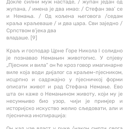
Докле силни муж настаде, / жупан један од
жупана, / имена је два имао: / Стефан зва’ се
и Немања. / Од кољена његовога /седам
краља краљеваше / и два цара. Сви заједно /
Српством в’јека два
владаше. [9]
Краљ и господар Црне Горе Никола I солидно
је познавао Немањин животопис. У спјеву
„Пјесник и вила“ он ће кроз говор имагинарне
виле која води дијалог са краљем-пјесником,
исцрпно и садржајно у пјесничкој форми
описати живот и рад Стефана Немање. Ево
шта он каже о Немањином животу, који му је
несумњиво био узор, чији је примјер и
историјско искуство желио сљедовати, али и
пјесничка инспирација:
Он кад узе власт у руке /након смрти свога