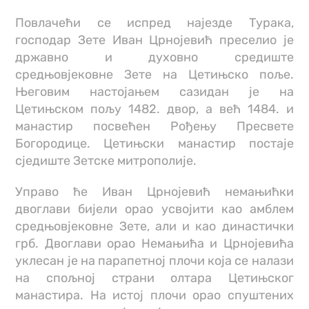
Повлачећи се испред најезде Турака,
господар Зете Иван Црнојевић преселио је
државно и духовно средиште
средњовјековне Зете на Цетињско поље.
Његовим настојањем сазидан је на
Цетињском пољу 1482. двор, а већ 1484. и
манастир посвећен Рођењу Пресвете
Богородице. Цетињски манастир постаје
сједиште Зетске митрополије.
Управо ће Иван Црнојевић немањићки
двоглави бијели орао усвојити као амблем
средњовјековне Зете, али и као династички
грб. Двоглави орао Немањића и Црнојевића
уклесан је на парапетној плочи која се налази
на спољној страни олтара Цетињског
манастира. На истој плочи орао спуштених