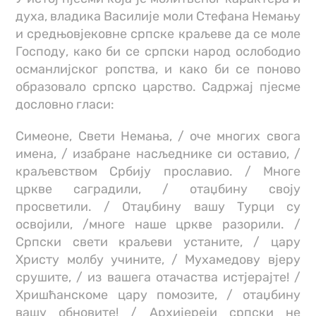
духа, владика Василије моли Стефана Немању
и средњовјековне српске краљеве да се моле
Господу, како би се српски народ ослободио
османлијског ропства, и како би се поново
образовало српско царство. Садржај пјесме
дословно гласи:
Симеоне, Свети Немања, / оче многих свога
имена, / изабране насљеднике си оставио, /
краљевством Србију прославио. / Многе
цркве саградили, / отаџбину своју
просветили. / Отаџбину вашу Турци су
освојили, /многе наше цркве разорили. /
Српски свети краљеви устаните, / цару
Христу молбу учините, / Мухамедову вјеру
срушите, / из вашега отачаства истјерајте! /
Хришћанскоме цару помозите, / отаџбину
вашу обновите! / Архијереји српски не