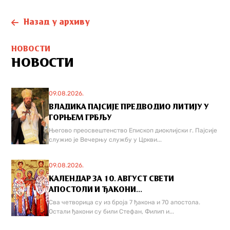
Назад у архиву
НОВОСТИ
НОВОСТИ
09.08.2026.
ВЛАДИКА ПАЈСИЈЕ ПРЕДВОДИО ЛИТИЈУ У
ГОРЊЕМ ГРБЉУ
Његово преосвештенство Епископ диоклијски г. Пајсије
служио је Вечерњу службу у Цркви...
09.08.2026.
КАЛЕНДАР ЗА 10. АВГУСТ СВЕТИ
АПОСТОЛИ И ЂАКОНИ...
Сва четворица су из броја 7 ђакона и 70 апостола.
Остали ђакони су били Стефан, Филип и...