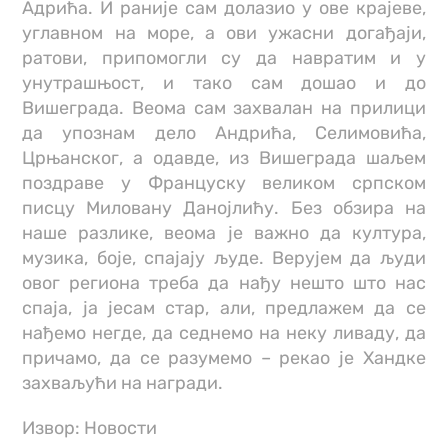
Адрића. И раније сам долазио у ове крајеве,
углавном на море, а ови ужасни догађаји,
ратови, припомогли су да навратим и у
унутрашњост, и тако сам дошао и до
Вишеграда. Веома сам захвалан на прилици
да упознам дело Андрића, Селимовића,
Црњанског, а одавде, из Вишеграда шаљем
поздраве у Француску великом српском
писцу Миловану Данојлићу. Без обзира на
наше разлике, веома је важно да култура,
музика, боје, спајају људе. Верујем да људи
овог региона треба да нађу нешто што нас
спаја, ја јесам стар, али, предлажем да се
нађемо негде, да седнемо на неку ливаду, да
причамо, да се разумемо – рекао је Хандке
захваљући на награди.
Извор: Новости