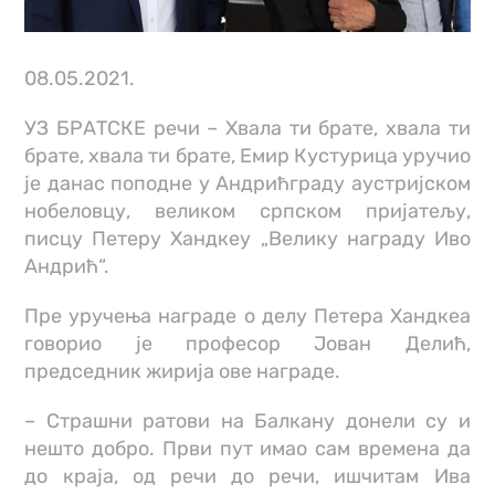
08.05.2021.
УЗ БРАТСКЕ речи – Хвала ти брате, хвала ти
брате, хвала ти брате, Емир Кустурица уручио
је данас поподне у Андрићграду аустријском
нобеловцу, великом српском пријатељу,
писцу Петеру Хандкеу „Велику награду Иво
Андрић“.
Пре уручења награде о делу Петера Хандкеа
говорио је професор Јован Делић,
председник жирија ове награде.
– Страшни ратови на Балкану донели су и
нешто добро. Први пут имао сам времена да
до краја, од речи до речи, ишчитам Ива