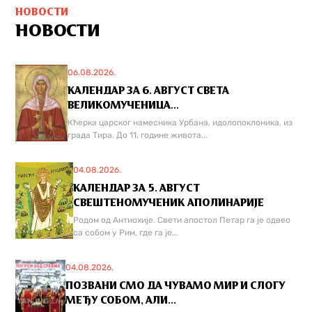
НОВОСТИ
НОВОСТИ
06.08.2026.
КАЛЕНДАР ЗА 6. АВГУСТ СВЕТА
ВЕЛИКОМУЧЕНИЦА...
Кћерка царског намесника Урбана, идолопоклоника, из
града Тира. До 11. године живота...
04.08.2026.
КАЛЕНДАР ЗА 5. АВГУСТ
СВЕШТЕНОМУЧЕНИК АПОЛИНАРИЈЕ
Родом од Антиохије. Свети апостол Петар га је одвео
са собом у Рим, где га је...
04.08.2026.
ПОЗВАНИ СМО ДА ЧУВАМО МИР И СЛОГУ
МЕЂУ СОБОМ, АЛИ...