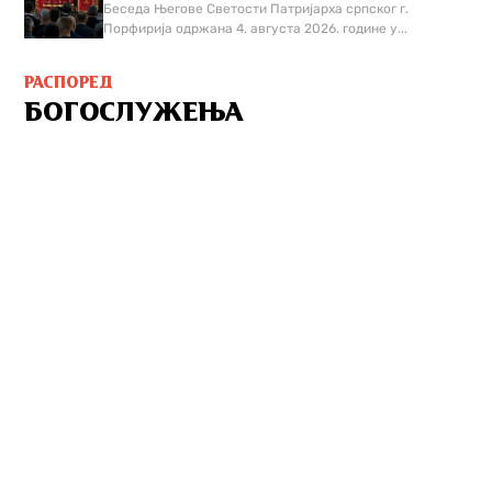
Беседа Његове Светости Патријарха српског г.
Порфирија одржана 4. августа 2026. године у...
РАСПОРЕД
БОГОСЛУЖЕЊА