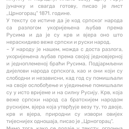
јуначку и свагда готову, писао је лист
,,Црногорац“ 1871. године.
У тексту се истиче да је код српског народа
са разлогом укоријењена љубав према
Русима и да је су крв и вјера оно што
нераскидиво веже српски и руски народ.
– У народу је нашем, можда с доста разлога,
укоријењена љубав према својој једновјерној
и једноплеменој браћи Русима. Подјармљени
дијелови народа српскога, као и они који су
слободни и независни, кад год су помишљали
на своје ослобођење и уједињење помишљали
су у исто вријеме и на силну Русију. Крв, која
веже српски народ са братскијем народом
рускијем, вјера која утврђује везу ту, то двоје,
крв и вјера, природни су извори овијех
тијеснијех одношаја, писао је ,,Црногорац“.
Мимо тога, како се додаје у тексту, огромна