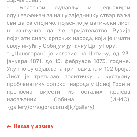
,,Црногорац“.
– Братском љубављу и једнакијем
одушевљењем за нашу заједничку ствар ваља
сви да се спојимо, појаснио је цетињски лист
и закључио да ће пријатељство Русије
појачати снагу српских народа, који је имати
своју имућну Србију и јуначку Црну Гору.
* ,,Црногорац“ је излазио на Цетињу, од 23.
јануара 1871. до 15. фебруара 1873. године.
Укупно су објављена три годишта и 102 броја.
Лист је третирао политичку и културну
проблематику српског народа у Црној Гори и
преносио вијести из осталих крајева
насељених Србима. (ИН4С)
{gallery}crnogoracorusiji{/gallery}
Назад у архиву