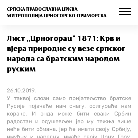
СРПСКА ПРАВОСЛАВНА ЦРКВА
МИТРОПОЛИЈА ЦРНОГОРСКО-ПРИМОРСКА
Лист ,,Црногорац“ 1871: Крв и
вјера природне су везе српског
народа са братским народом
руским
26.10.2019.
У таквој слози само пријатељство братске
Русије појачаће нам снагу, осигураће нам
кораке. И онда може бити сваки Србин
радостан и одушевљен јер му тежња више
неће бити обмана, јер ће имати своју Србију,
имућну и наредну, имаће своју Црну Гору,