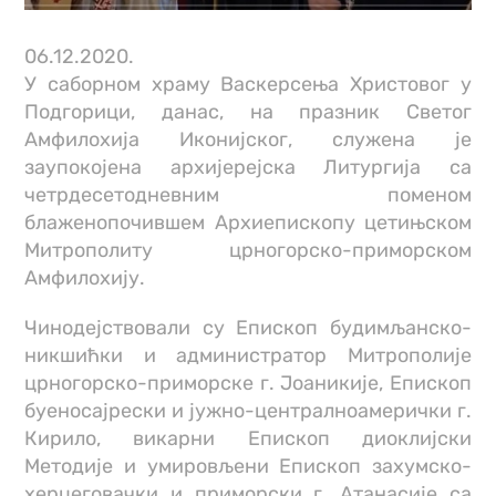
06.12.2020.
У саборном храму Васкерсења Христовог у
Подгорици, данас, на празник Светог
Амфилохија Иконијског, служена је
заупокојена архијерејска Литургија са
четрдесетодневним поменом
блаженопочившем Архиепископу цетињском
Митрополиту црногорско-приморском
Амфилохију.
Чинодејствовали су Епископ будимљанско-
никшићки и администратор Митрополије
црногорско-приморске г. Јоаникије, Епископ
буеносајрески и јужно-централноамерички г.
Кирило, викарни Епископ диоклијски
Методије и умировљени Епископ захумско-
херцеговачки и приморски г. Атанасије са