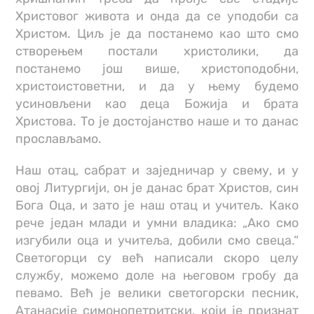
Христовог живота и онда да се уподоби са
Христом. Циљ је да постанемо као што смо
створењем постали христолики, да
постанемо још више, христоподобни,
христоистоветни, и да у њему будемо
усиновљени као деца Божија и брата
Христова. То је достојанство наше и то данас
прослављамо.
Наш отац, сабрат и заједничар у свему, и у
овој Литургији, он је данас брат Христов, син
Бога Оца, и зато је наш отац и учитељ. Како
рече један млади и умни владика: „Ако смо
изгубили оца и учитеља, добили смо свеца.“
Светогорци су већ написали скоро целу
службу, можемо доле на његовом гробу да
певамо. Већ је велики светогорски песник,
Атанасије симонопетритски, који је признат