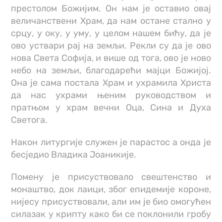
престолом Божијим. Он нам је оставио овај
величанствени Храм, да нам остане стално у
срцу, у оку, у уму, у целом нашем бићу, да је
ово уствари рај на земљи. Рекли су да је ово
нова Света Софија, и више од тога, ово је ново
небо на земљи, благодарећи мајци Божијој.
Она је сама постала Храм и ухрамила Христа
да нас ухрами њеним руководством и
пратњом у храм вечни Оца, Сина и Духа
Светога.
Након литургије служен је парастос а онда је
бесједио Владика Јоаникије.
Помену је присуствовало свештенство и
монаштво, док лаици, због епидемије короне,
нијесу присуствовали, али им је био омогућен
силазак у крипту како би се поклонили гробу