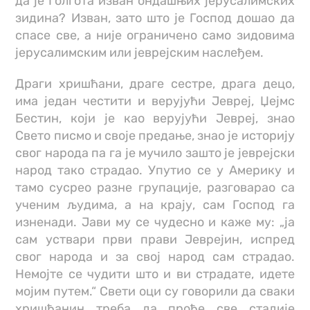
да је Голгота изван ондашњих јерусалимских
зидина? Изван, зато што је Господ дошао да
спасе све, а није ограничено само зидовима
јерусалимским или јеврејским наслеђем.
Драги хришћани, драге сестре, драга децо,
има један честити и верујући Јевреј, Џејмс
Бестин, који је као верујући Јевреј, знао
Свето писмо и своје предање, знао је историју
свог народа па га је мучило зашто је јеврејски
народ тако страдао. Упутио се у Америку и
тамо сусрео разне групације, разговарао са
ученим људима, а на крају, сам Господ га
изненади. Јави му се чудесно и каже му: „ја
сам уствари први прави Јеврејин, испред
свог народа и за свој народ сам страдао.
Немојте се чудити што и ви страдате, идете
мојим путем.“ Свети оци су говорили да сваки
хришћанин треба да прође све стадије