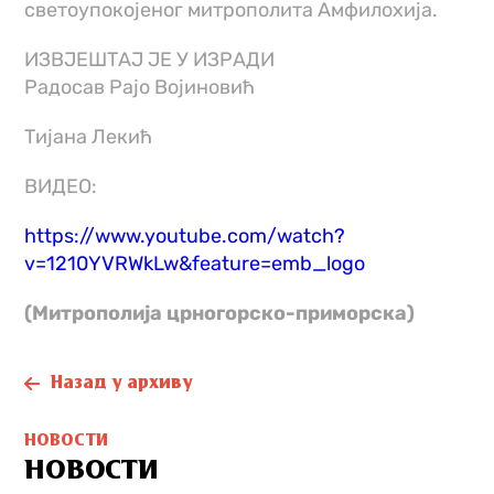
светоупокојеног митрополита Амфилохија.
ИЗВЈЕШТАЈ ЈЕ У ИЗРАДИ
Радосав Рајо Војиновић
Тијана Лекић
ВИДЕО:
https://www.youtube.com/watch?
v=1210YVRWkLw&feature=emb_logo
(Митрополија црногорско-приморска)
Назад у архиву
НОВОСТИ
НОВОСТИ