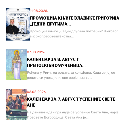
11.08.2026.
ПРОМОЦИЈА КЊИГЕ ВЛАДИКЕ ГРИГОРИЈА
,,ЈЕДНИ ДРУГИМА...
Промоција књиге „Једни другима потребни“ Његовог
високопреосвештенства...
07.08.2026.
КАЛЕНДАР ЗА 8. АВГУСТ
ПРЕПОДОБНОМУЧЕНИЦА...
Рођена у Риму, од родитеља хришћана. Када су јој се
родитељи упокојили, све своје имање...
06.08.2026.
КАЛЕНДАР ЗА 7. АВГУСТ УСПЕНИЈЕ СВЕТЕ
АНЕ
На данашњи дан празнује се успеније Свете Ане, мајке
Пресвете Богородице. Света Ана је...