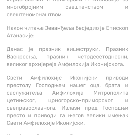
многобројним свештенством и
свештеномонаштвом.
Након читања Јеванђеља бесједио је Епископ
Атанасије:
Данас је празник вишеструки. Празник
Васкрсења, празник четрдесетодневни,
великог архијереја Амфилохија Иконијскога.
Свети Амфилохије Иконијски приводи
престолу Господњем нашег оца, брата и
саслужитеља Амфилохија Митрополита
цетињског, црногорско-приморског и
свеправославнога. Излази пред Господњи
престо и приводи га његов велики имењак
Свети Амфилохије Иконијски.