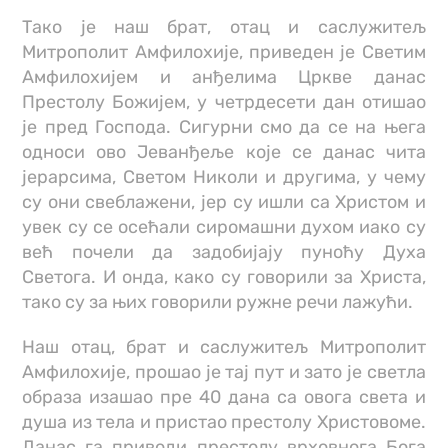
Тако је наш брат, отац и саслужитељ
Митрополит Амфилохије, приведен је Светим
Амфилохијем и анђелима Цркве данас
Престолу Божијем, у четрдесети дан отишао
је пред Господа. Сигурни смо да се на њега
односи ово Јеванђеље које се данас чита
јерарсима, Светом Николи и другима, у чему
су они свеблажени, јер су ишли са Христом и
увек су се осећали сиромашни духом иако су
већ почели да задобијају пуноћу Духа
Светога. И онда, како су говорили за Христа,
тако су за њих говорили ружне речи лажући.
Наш отац, брат и саслужитељ Митрополит
Амфилохије, прошао је тај пут и зато је светла
образа изашао пре 40 дана са овога света и
душа из тела и пристао престолу Христовоме.
Данас га приводи престолу врховнога Бога