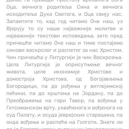
Оца, вечнога родитеља Сина и вечнога
исходитеља Духа Светога, и Оца свију нас.
Запамтите то, кад год читамо Оче наш, уз
Вјерују то су наше најважније молитве и
најважнији текстови исповедања, зато пред
причешће читамо Оче наш и тиме постајемо
синови васкрслог и распетог за нас Христом.
Чин причешћа у Литургији је чин Васкрсења.
Цела Литургија је оприсутњење вечног
живота, целе икономије Христове и
домостроја Христова, од Богојављења
Богородици, па до рођења у витлејемској
пећини, па до крштења на Јордану, па до
Преображења на гори Тавор, па вођења у
Гетсиманском врту, ухваћенога и вођенога на
суд Пилату, и осуда јеврејских старешина, па
онда вођење и распеће на Голготи. Знате ли