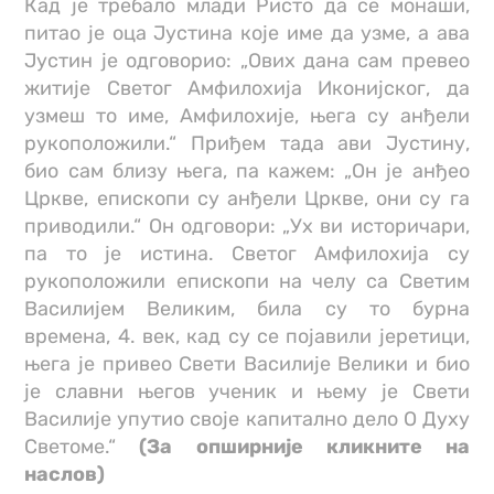
Кад је требало млади Ристо да се монаши,
питао је оца Јустина које име да узме, а ава
Јустин је одговорио: „Ових дана сам превео
житије Светог Амфилохија Иконијског, да
узмеш то име, Амфилохије, њега су анђели
рукоположили.“ Приђем тада ави Јустину,
био сам близу њега, па кажем: „Он је анђео
Цркве, епископи су анђели Цркве, они су га
приводили.“ Он одговори: „Ух ви историчари,
па то је истина. Светог Амфилохија су
рукоположили епископи на челу са Светим
Василијем Великим, била су то бурна
времена, 4. век, кад су се појавили јеретици,
њега је привео Свети Василије Велики и био
је славни његов ученик и њему је Свети
Василије упутио своје капитално дело О Духу
Светоме.“
(За опширније кликните на
наслов)