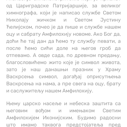
од Цариградске Патријаршије, за великог
химнографа, који је написао службе Светом
Николају жичком и Светом Јустину
Ћелијском, почео је да пише и службе нашем
оцу и сабрату Амфилохију новоме. Ако Бог да,
доћи ће тај дан да ћемо ту службу певати, а
после ћемо сићи доле на његов гроб да
отпевамо. А овде сада, по древном предању,
благословићемо жито које је символ живота,
зато је наш данашњи празник у Храму
Васкрсења символ, догађај оприсутњења
Васкрсења на нама, а пре свега на оцу, брату
и саслужитељу нашем Амфилохију.
Њему царско насеље и небеска заштита са
његовим вођом и имењаком Светим
Амфилохијем Иконијским. Будимо радосни
што имамо таквога предстојатеља пред