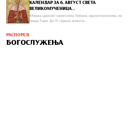
КАЛЕНДАР ЗА 6. АВГУСТ СВЕТА
ВЕЛИКОМУЧЕНИЦА...
Кћерка царског намесника Урбана, идолопоклоника, из
града Тира. До 11. године живота...
РАСПОРЕД
БОГОСЛУЖЕЊА