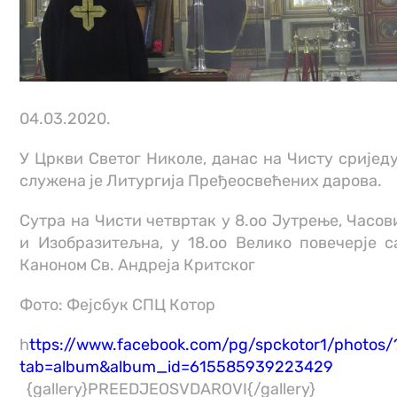
04.03.2020.
У Цркви Светог Николе, данас на Чисту сриједу
служена је Литургија Пређеосвећених дарова.
Сутра на Чисти четвртак у 8.оо Јутрење, Часов
и Изобразитељна, у 18.оо Велико повечерје с
Каноном Св. Андреја Критског
Фото: Фејсбук СПЦ Котор
h
ttps://www.facebook.com/pg/spckotor1/photos/
tab=album&album_id=615585939223429
{gallery}PREEDJEOSVDAROVI{/gallery}