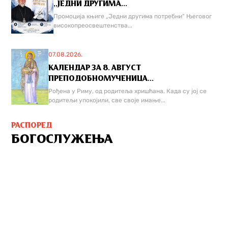
,,ЈЕДНИ ДРУГИМА...
Промоција књиге „Једни другима потребни“ Његовог
високопреосвештенства...
07.08.2026.
КАЛЕНДАР ЗА 8. АВГУСТ
ПРЕПОДОБНОМУЧЕНИЦА...
Рођена у Риму, од родитеља хришћана. Када су јој се
родитељи упокојили, све своје имање...
РАСПОРЕД
БОГОСЛУЖЕЊА