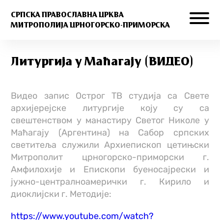
СРПСКА ПРАВОСЛАВНА ЦРКВА
МИТРОПОЛИЈА ЦРНОГОРСКО-ПРИМОРСКА
Литургија у Маћагају (ВИДЕО)
Видео запис Острог ТВ студија са Свете
архијерејске литургије коју су са
свештенством у манастиру Светог Николе у
Маћагају (Аргентина) на Сабор српских
светитеља служили Архиепископ цетињски
Митрополит црногорско-приморски г.
Амфилохије и Епископи буеносајрески и
јужно-централноамерички г. Кирило и
диоклијски г. Методије:
https://www.youtube.com/watch?