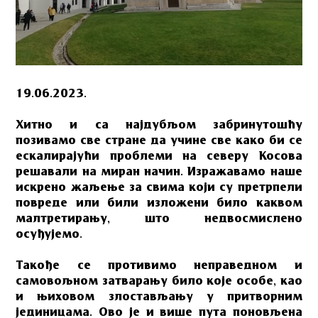
19.06.2023.
Хитно и са најдубљом забринутошћу
позивамо све стране да учине све како би се
ескалирајући проблеми на северу Косова
решавали на миран начин. Изражавамо наше
искрено жаљење за свима који су претрпели
повреде или били изложени било каквом
малтретирању, што недвосмислено
осуђујемо.
Такође се противимо неправедном и
самовољном затварању било које особе, као
и њиховом злостављању у притворним
јединицама. Ово је и више пута поновљена