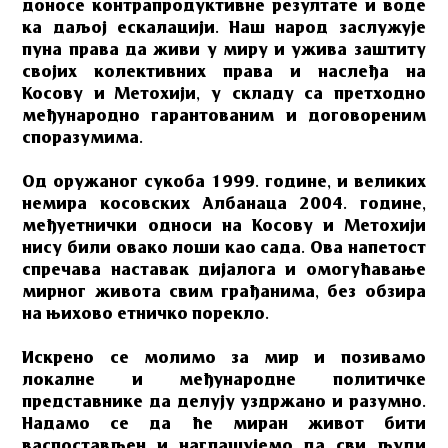
доносе контрапродуктивне резултате и воде
ка даљој ескалацији. Наш народ заслужује
пуна права да живи у миру и ужива заштиту
својих колективних права и наслеђа на
Косову и Метохији, у складу са претходно
међународно гарантованим и договореним
споразумима.
Од оружаног сукоба 1999. године, и великих
немира косовских Албанаца 2004. године,
међуетнички односи на Косову и Метохији
нису били овако лоши као сада. Ова напетост
спречава наставак дијалога и омогућавање
мирног живота свим грађанима, без обзира
на њихово етничко порекло.
Искрено се молимо за мир и позивамо
локалне и међународне политичке
представнике да делују уздржано и разумно.
Надамо се да ће миран живот бити
васпостављен и наглашујемо да сви људи