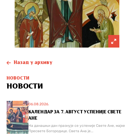
Назад у архиву
НОВОСТИ
НОВОСТИ
06.08.2026.
КАЛЕНДАР ЗА 7. АВГУСТ УСПЕНИЈЕ СВЕТЕ
АНЕ
На данашњи дан празнује се успеније Свете Ане, мајке
Пресвете Богородице. Света Ана је...