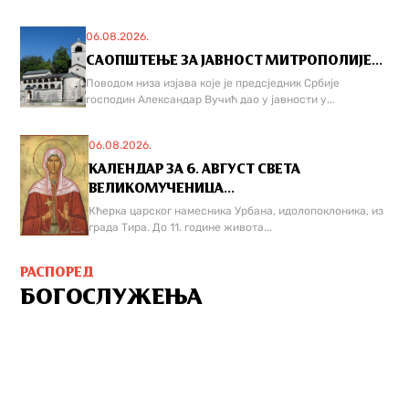
06.08.2026.
САОПШТЕЊЕ ЗА ЈАВНОСТ МИТРОПОЛИЈЕ...
Поводом низа изјава које је предсједник Србије
господин Александар Вучић дао у јавности у...
06.08.2026.
КАЛЕНДАР ЗА 6. АВГУСТ СВЕТА
ВЕЛИКОМУЧЕНИЦА...
Кћерка царског намесника Урбана, идолопоклоника, из
града Тира. До 11. године живота...
РАСПОРЕД
БОГОСЛУЖЕЊА