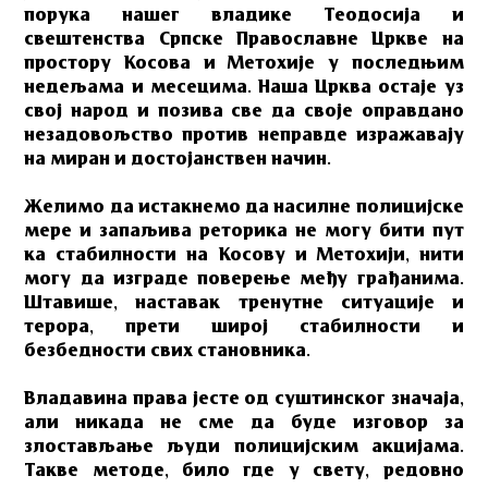
порука нашег владике Теодосија и
свештенства Српске Православне Цркве на
простору Косова и Метохије у последњим
недељама и месецима. Наша Црква остаје уз
свој народ и позива све да своје оправдано
незадовољство против неправде изражавају
на миран и достојанствен начин.
Желимо да истакнемо да насилне полицијске
мере и запаљива реторика не могу бити пут
ка стабилности на Косову и Метохији, нити
могу да изграде поверење међу грађанима.
Штавише, наставак тренутне ситуације и
терора, прети широј стабилности и
безбедности свих становника.
Владавина права јесте од суштинског значаја,
али никада не сме да буде изговор за
злостављање људи полицијским акцијама.
Такве методе, било где у свету, редовно